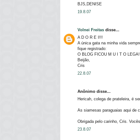
BJS,DENISE
19.8.07
Volnei Freitas
disse...
A D O R E I!!!
A única gata na minha vida semp
fique registrado:
O BLOG FICOU M U I T O LEGA!
Beijão,
Cris
22.8.07
Anônimo disse...
Hericah, colega de prateleira, é s
As siamesas paraguaias aqui de c
Obrigada pelo carinho, Cris. Você
23.8.07