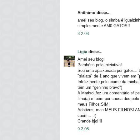
Anônimo disse...
amei seu blog, o simba é igualzinh
simplesmente AM0 GATOS!!
8.2.08
Ligia
disse...
Amei seu blog!
Parabéns pela iniciativa!
Sou uma apaixonada por gatos... 
"sialata" de 1 ano que vivem em "p
Infelizmente,pelo ciume da minha 
tem um "geninho bravo")
A Marisol fez um comentário s/ p
filho(a) e tbém por causa dos pel
meus Filhos SIM!
Adotivos, mas MEUS FILHOS! AMO 
caem... :-)
Grande bjo!!!!
9.2.08