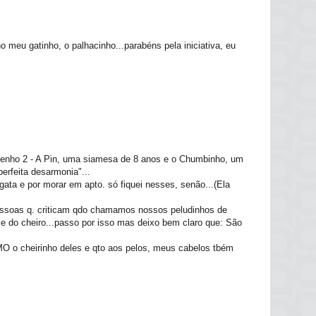
o meu gatinho, o palhacinho...parabéns pela iniciativa, eu
tenho 2 - A Pin, uma siamesa de 8 anos e o Chumbinho, um
erfeita desarmonia"...
gata e por morar em apto. só fiquei nesses, senão...(Ela
essoas q. criticam qdo chamamos nossos peludinhos de
o e do cheiro...passo por isso mas deixo bem claro que: São
o cheirinho deles e qto aos pelos, meus cabelos tbém