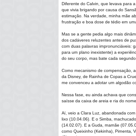
Diferente do Calvin, que levava para 
que vivia brigando por causa do Sansã
estimação. Na verdade, minha mãe abr
frustração e boa dose de tédio em uma
Mas se a gente pedia algo mais dinâm
dos cadáveres reluzentes antes de pu
com duas palavras impronunciáveis: g
para um plano inexistente) a experiên
do seu corpo, mas bate cada segundo 
Como mecanismo de compensação, acred
da Disney, de Rainha de Copas a Crue
me convenceu a adotar um algodão co
Nessa fase, eu ainda achava que cons
saísse da caixa de areia e ria do nom
Aí, veio a Clara Luz, abandonada com
lixo (10.04.06). E o Simba, machucado
(14.02.07). E a Guda, mamãe (07.05.0
como Queixinho (Kekinha), Pimenta, V