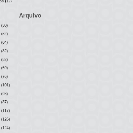
os
(12)
Arquivo
6
(30)
5
(52)
4
(84)
3
(82)
2
(82)
1
(69)
0
(76)
9
(101)
8
(93)
7
(87)
6
(117)
5
(126)
4
(124)