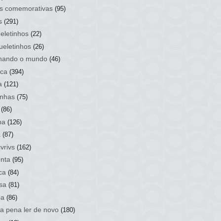
s comemorativas
(95)
s
(291)
eletinhos
(22)
ueletinhos
(26)
hando o mundo
(46)
ca
(394)
a
(121)
nhas
(75)
(86)
ba
(126)
a
(87)
vrivs
(162)
nta
(95)
ca
(84)
sa
(81)
ba
(86)
 a pena ler de novo
(180)