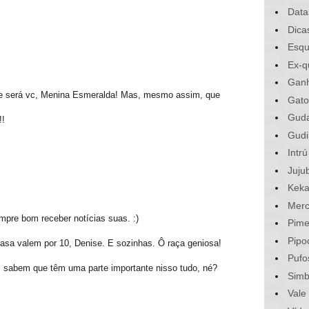
Data
Dica
Esqu
Ex-q
Gan
re será vc, Menina Esmeralda! Mas, mesmo assim, que
Gato
Gud
!!
Gudi
Intrú
Juju
Kek
Merc
empre bom receber notícias suas. :)
Pime
Pipo
asa valem por 10, Denise. E sozinhas. Ô raça geniosa!
Pufo
s sabem que têm uma parte importante nisso tudo, né?
Sim
Vale