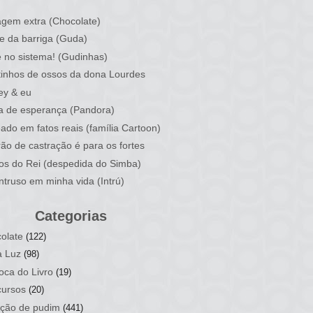
)
gem extra (Chocolate)
e da barriga (Guda)
 no sistema! (Gudinhas)
inhos de ossos da dona Lourdes
ey & eu
a de esperança (Pandora)
ado em fatos reais (família Cartoon)
rão de castração é para os fortes
ios do Rei (despedida do Simba)
ntruso em minha vida (Intrú)
Categorias
olate
(122)
a Luz
(98)
oca do Livro
(19)
ursos
(20)
ção de pudim
(441)