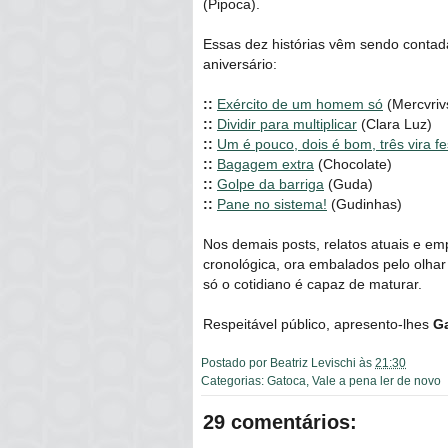
(Pipoca).
Essas dez histórias vêm sendo contad
aniversário:
::
Exército de um homem só
(Mercvriv
::
Dividir para multiplicar
(Clara Luz)
::
Um é pouco, dois é bom, três vira fe
::
Bagagem extra
(Chocolate)
::
Golpe da barriga
(Guda)
::
Pane no sistema!
(Gudinhas)
Nos demais posts, relatos atuais e 
cronológica, ora embalados pelo olhar
só o cotidiano é capaz de maturar.
Respeitável público, apresento-lhes
G
Postado por
Beatriz Levischi
às
21:30
Categorias:
Gatoca
,
Vale a pena ler de novo
29 comentários: