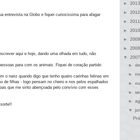
►
201
►
201
a entrevista na Globo e fiquei curiosíssima para afagar
►
201
►
201
►
200
►
200
escrever aqui e hoje, dando uma olhada em tudo, não
▼
200
pessoas para com os animais. Fiquei de coração partido
►
de
►
no
m o nariz quando digo que tenho quatro carinhas felinas em
 de filhas - logo pensam no cheiro e nos pelos espalhados
►
ou
oas que me sinto abençoada pelo convívio com esses
►
se
►
ag
sorte!!
▼
ju
Pró