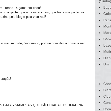
(Simba
Baga
im...tenho 14 gatos em casa!
omo a gente: que ama os animais, que faz a sua parte pra
Golp
éns pelo blog e pela vida real!
Pane
Mont
Marl
Caix
 o meu recorde, Socorrinho, porque com dez a coisa já não
Base
Muti
Diár
Um i
coração!
Choc
Clar
Club
Conc
S GATAS SIAMESAS QUE DÃO TRABALHO...IMAGINA
Cora