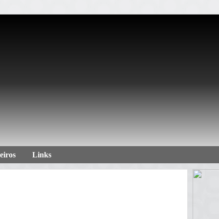
eiros
Links