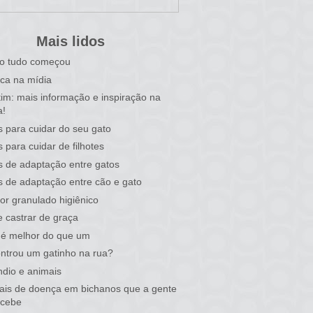
Mais lidos
o tudo começou
ca na mídia
tim: mais informação e inspiração na
a!
s para cuidar do seu gato
s para cuidar de filhotes
s de adaptação entre gatos
s de adaptação entre cão e gato
or granulado higiênico
 castrar de graça
 é melhor do que um
ntrou um gatinho na rua?
ndio e animais
nais de doença em bichanos que a gente
rcebe