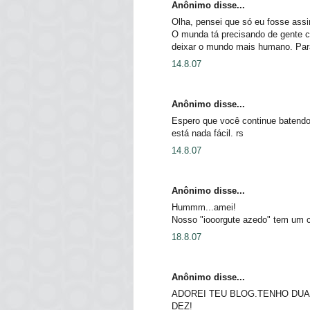
Anônimo disse...
Olha, pensei que só eu fosse ass
O munda tá precisando de gente c
deixar o mundo mais humano. Parab
14.8.07
Anônimo disse...
Espero que você continue batendo
está nada fácil. rs
14.8.07
Anônimo disse...
Hummm...amei!
Nosso "iooorgute azedo" tem um 
18.8.07
Anônimo disse...
ADOREI TEU BLOG.TENHO DUA
DEZ!