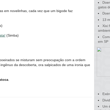
Doen
gatos d
as em novelinhas, cada vez que um bigode faz
Doen
13 m
s)
Xixi
ambient
sta!
(Simba)
Como
em SP
empoeirados se misturam sem preocupação com a ordem
 ingênuo da descoberta, ora salpicados de uma ironia que
atoca
.
Exér
Divid
Um é