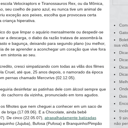
a escola Velociraptors e Tiranossauros Rex, ou da Mônica,
o, seu coelho de pano azul, eu nunca tive um animal de
iu exceção aos peixes, escolha que provocava certa
 criança hiperativa.
Com
ico do que limpar o aquário mensalmente ou despedir-se
Gato
xar a descarga, o diabo da razão tratava de assombrá-la
Bole
asto e bagunça, deixando para segundo plano (ou melhor,
sua vid
cia de se aprender a aconchegar um coração que vive fora
Dica
em sintonia ao seu.
Dica
ito, cresci simpatizando com todas as vilãs dos filmes
Dica
la Cruel, até que, 25 anos depois, o namorado da época
Dica
m pernas chamado Mercvrivs (02.12.05).
Melh
Onde
eguiria desinfetar as patinhas dele com álcool sempre que
e do cachorro da vizinha, pronunciado em tons agudos.
Dois
Enco
 os filhotes que nem cheguei a conhecer em um saco de
Incê
 de briga (17.09.06). E a Chocolate, ainda bebê
7). De cinco (22.05.07),
atrapalhadamente batizadas
9 si
aquinho (Jujuba), Bufosa (Pufosa) e Branquinho/Pimpão
não pe