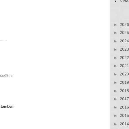
Víde
►
202
►
202
....
►
202
►
202
►
202
►
202
►
202
ocê? rs
►
201
►
201
►
201
s também!
►
201
►
201
►
201