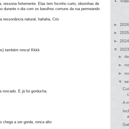
Víde
 ressona fortemente. Elas tem focinho curto, idosinhas de
mo durante o dia com os barulhos comuns da rua permeando
 ressonância natural, hahaha, Cris
►
202
►
202
►
202
▼
202
nos) também ronca! Kkkk
►
de
►
no
►
ou
▼
se
Cui
a roncado. E já foi gorducha.
c
A m
Inc
o chega a ser gorda, ronca alto
Ga