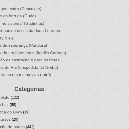
)
gem extra (Chocolate)
e da barriga (Guda)
 no sistema! (Gudinhas)
inhos de ossos da dona Lourdes
ey & eu
a de esperança (Pandora)
ado em fatos reais (família Cartoon)
rão de castração é para os fortes
ios do Rei (despedida do Simba)
ntruso em minha vida (Intrú)
Categorias
olate
(122)
a Luz
(98)
oca do Livro
(19)
ursos
(20)
ção de pudim
(441)