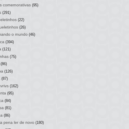
s comemorativas
(95)
s
(291)
eletinhos
(22)
ueletinhos
(26)
hando o mundo
(46)
ca
(394)
a
(121)
nhas
(75)
(86)
ba
(126)
a
(87)
vrivs
(162)
nta
(95)
ca
(84)
sa
(81)
ba
(86)
 a pena ler de novo
(180)