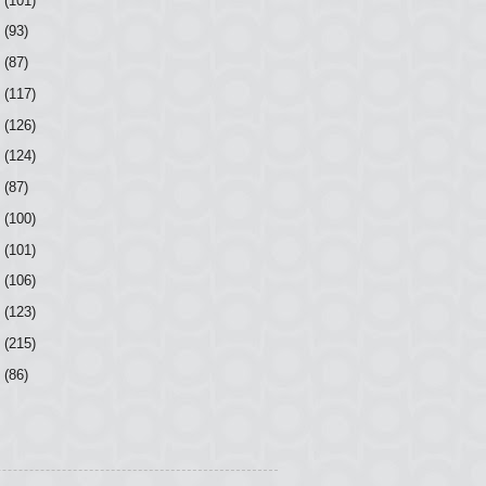
(101)
8
(93)
7
(87)
6
(117)
5
(126)
4
(124)
3
(87)
2
(100)
1
(101)
0
(106)
9
(123)
8
(215)
7
(86)