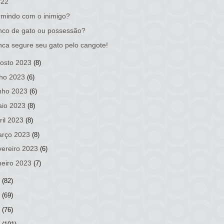
#22
mindo com o inimigo?
co de gato ou possessão?
ca segure seu gato pelo cangote!
osto 2023
(8)
lho 2023
(6)
nho 2023
(6)
io 2023
(8)
ril 2023
(8)
rço 2023
(8)
vereiro 2023
(6)
neiro 2023
(7)
2
(82)
1
(69)
0
(76)
9