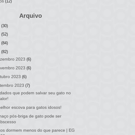
os
(12)
Arquivo
6
(30)
5
(52)
4
(84)
3
(82)
zembro 2023
(6)
vembro 2023
(6)
tubro 2023
(6)
tembro 2023
(7)
dados que podem salvar seu gato no
alor!
elhor escova para gatos idosos!
haço pós-briga de gato pode ser
abscesso
tos dormem menos do que parece | EG