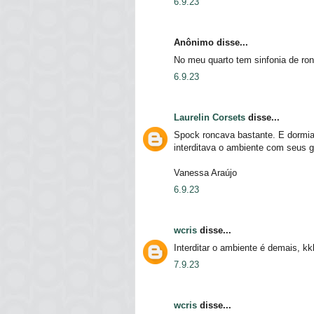
6.9.23
Anônimo disse...
No meu quarto tem sinfonia de ron
6.9.23
Laurelin Corsets
disse...
Spock roncava bastante. E dormia
interditava o ambiente com seus 
Vanessa Araújo
6.9.23
wcris
disse...
Interditar o ambiente é demais, k
7.9.23
wcris
disse...