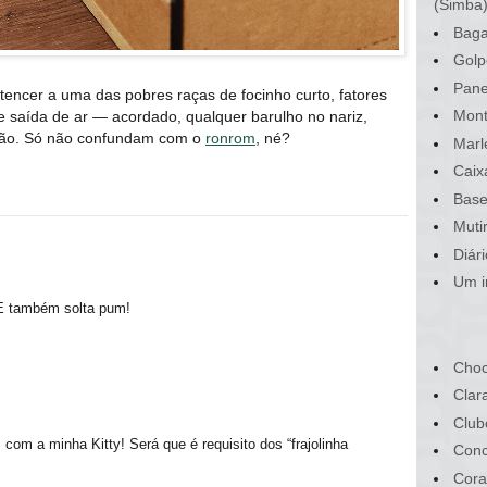
(Simba
Baga
Golp
Pane
rtencer a uma das pobres raças de focinho curto, fatores
Mont
e saída de ar — acordado, qualquer barulho no nariz,
ção. Só não confundam com o
ronrom
, né?
Marl
Caix
Base
Muti
Diár
Um i
 E também solta pum!
Choc
Clar
Club
m a minha Kitty! Será que é requisito dos “frajolinha
Conc
Cora