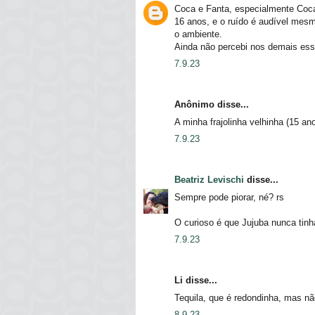
Coca e Fanta, especialmente Coca,
16 anos, e o ruído é audível mes
o ambiente.
Ainda não percebi nos demais essa
7.9.23
Anônimo disse...
A minha frajolinha velhinha (15 a
7.9.23
Beatriz Levischi
disse...
Sempre pode piorar, né? rs
O curioso é que Jujuba nunca tinh
7.9.23
Li disse...
Tequila, que é redondinha, mas nã
8.9.23