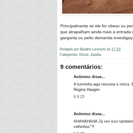
Principalmente se ele for obeso ou pe
que atrapalham ainda mais a entrada 
garganta ou peito demanda investiga
Postado por
Beatriz Levischi
às
17:10
Categorias:
Dicas
,
Jujuba
9 comentários:
Anônimo disse...
A turminha aqui ressona e ronca.
Regina Haagen
6.9.23
Anônimo disse...
AHAHAHAHA Já vivi isso também co
velhinhos”?!