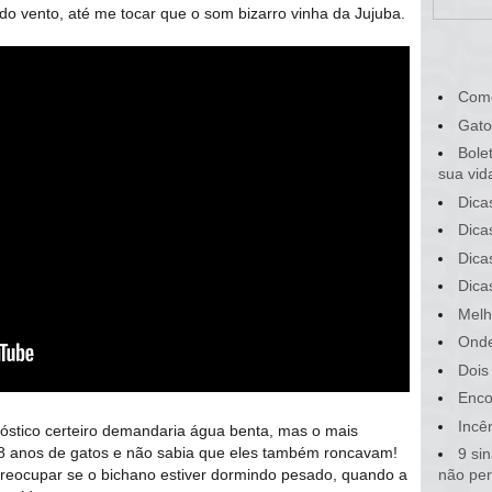
 do vento, até me tocar que o som bizarro vinha da Jujuba.
Com
Gato
Bole
sua vid
Dica
Dica
Dica
Dica
Melh
Onde
Dois
Enco
Incê
óstico certeiro demandaria água benta, mas o mais
8 anos de gatos e não sabia que eles também roncavam!
9 si
eocupar se o bichano estiver dormindo pesado, quando a
não pe