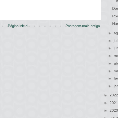
Dor
Ron
Nun
Página inicial
Postagem mais antiga
►
ag
►
ju
►
ju
►
ma
►
ab
►
ma
►
fe
►
ja
►
202
►
202
►
202
►
201