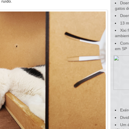
 ruído.
Doen
gatos d
Doen
13 m
Xixi
ambient
Como
em SP
Exér
Divid
Um é