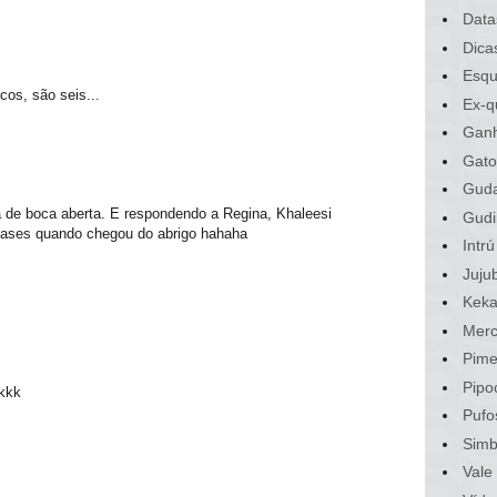
Data
Dica
Esqu
cos, são seis...
Ex-q
Gan
Gato
Gud
 de boca aberta. E respondendo a Regina, Khaleesi
Gudi
gases quando chegou do abrigo hahaha
Intrú
Juju
Kek
Merc
Pime
Pipo
kkkk
Pufo
Sim
Vale