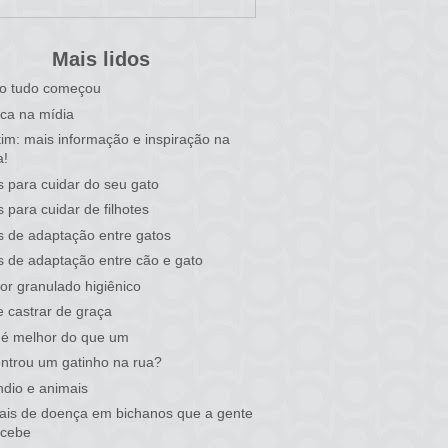
Mais lidos
o tudo começou
ca na mídia
tim: mais informação e inspiração na
a!
s para cuidar do seu gato
s para cuidar de filhotes
s de adaptação entre gatos
s de adaptação entre cão e gato
or granulado higiênico
 castrar de graça
 é melhor do que um
ntrou um gatinho na rua?
ndio e animais
nais de doença em bichanos que a gente
rcebe