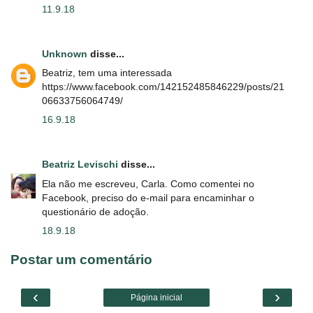
11.9.18
Unknown
disse...
Beatriz, tem uma interessada
https://www.facebook.com/142152485846229/posts/21
06633756064749/
16.9.18
Beatriz Levischi
disse...
Ela não me escreveu, Carla. Como comentei no
Facebook, preciso do e-mail para encaminhar o
questionário de adoção.
18.9.18
Postar um comentário
‹
›
Página inicial