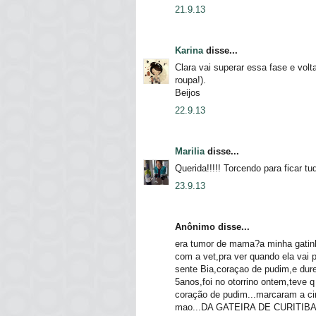
21.9.13
Karina
disse...
Clara vai superar essa fase e volt
roupa!).
Beijos
22.9.13
Marilia
disse...
Querida!!!!! Torcendo para ficar t
23.9.13
Anônimo disse...
era tumor de mama?a minha gatin
com a vet,pra ver quando ela vai 
sente Bia,coraçao de pudim,e dure
5anos,foi no otorrino ontem,teve
coração de pudim...marcaram a ciru
mao...DA GATEIRA DE CURITIB