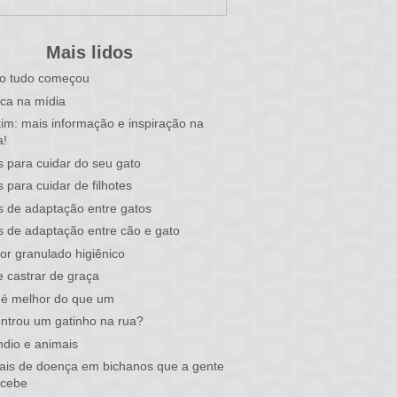
Mais lidos
o tudo começou
ca na mídia
tim: mais informação e inspiração na
a!
s para cuidar do seu gato
s para cuidar de filhotes
s de adaptação entre gatos
s de adaptação entre cão e gato
or granulado higiênico
 castrar de graça
 é melhor do que um
ntrou um gatinho na rua?
ndio e animais
nais de doença em bichanos que a gente
rcebe