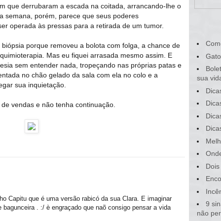
em que derrubaram a escada na coitada, arrancando-lhe o
ta semana, porém, parece que seus poderes
er operada às pressas para a retirada de um tumor.
Com
er biópsia porque removeu a bolota com folga, a chance de
 quimioterapia. Mas eu fiquei arrasada mesmo assim. E
Gato
tesia sem entender nada, tropeçando nas próprias patas e
Bole
entada no chão gelado da sala com ela no colo e a
sua vid
gar sua inquietação.
Dica
Dica
 de vendas e não tenha continuação.
Dica
Dica
Melh
Onde
Dois
Enco
Incê
ho Capitu que é uma versão rabicó da sua Clara. E imaginar
9 si
 bagunceira . :/ è engraçado que naõ consigo pensar a vida
não pe