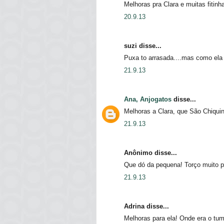
Melhoras pra Clara e muitas fitinh
20.9.13
suzi disse...
Puxa to arrasada....mas como ela
21.9.13
Ana, Anjogatos
disse...
Melhoras a Clara, que São Chiqui
21.9.13
Anônimo disse...
Que dó da pequena! Torço muito p
21.9.13
Adrina disse...
Melhoras para ela! Onde era o t