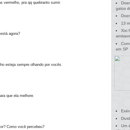
as vermelho, pra qq quebranto sumir.
Doen
gatos d
Doen
13 m
Xixi
 está agora?
ambient
Como
em SP
nho esteja sempre olhando por vocês.
ara que ela melhore.
Exér
Divid
Um é
umor? Como você percebeu?