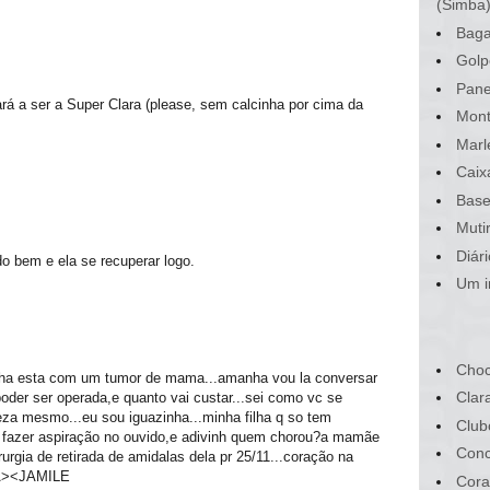
(Simba
Baga
Golp
Pane
ará a ser a Super Clara (please, sem calcinha por cima da
Mont
Marl
Caix
Base
Muti
Diár
udo bem e ela se recuperar logo.
Um i
Choc
ha esta com um tumor de mama...amanha vou la conversar
Clar
poder ser operada,e quanto vai custar...sei como vc se
za mesmo...eu sou iguazinha...minha filha q so tem
Club
 q fazer aspiração no ouvido,e adivinh quem chorou?a mamãe
Conc
rgia de retirada de amidalas dela pr 25/11...coração na
A><JAMILE
Cora