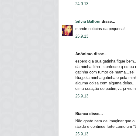
24.9.13
Silvia Balloni
disse...
mande noticias da pequena!
25.9.13
Anônimo disse...
espero q a sua gatinha fique bem.
da minha filha...confesso q estou 
gatinha com tumor de mama...sei l
Bia,pela minha gatinha,e pela min
alguma coisa com alguma delas...p
cima coração de pudim,vc já v
25.9.13
Bianca disse...
Não gosto nem de imaginar que o
rápido e continue forte como um "
25.9.13