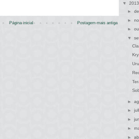
▼
201
►
de
►
no
Página inicial
Postagem mais antiga
►
ou
▼
se
Cla
Kry
Uru
Re
Ter
Sob
►
ag
►
ju
►
ju
►
ma
►
ab