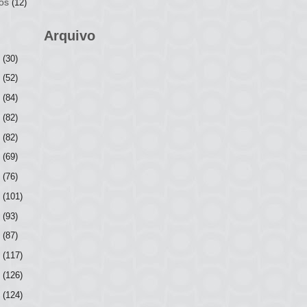
os
(12)
Arquivo
6
(30)
5
(52)
4
(84)
3
(82)
2
(82)
1
(69)
0
(76)
9
(101)
8
(93)
7
(87)
6
(117)
5
(126)
4
(124)