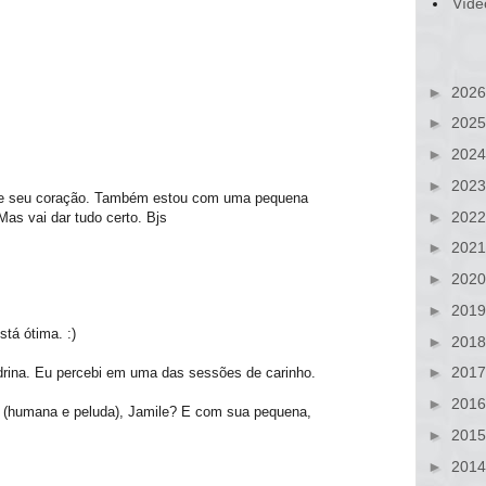
Víde
►
202
►
202
►
202
►
202
lize seu coração. Também estou com uma pequena
►
202
Mas vai dar tudo certo. Bjs
►
202
►
202
►
201
stá ótima. :)
►
201
►
201
Adrina. Eu percebi em uma das sessões de carinho.
►
201
 (humana e peluda), Jamile? E com sua pequena,
►
201
►
201