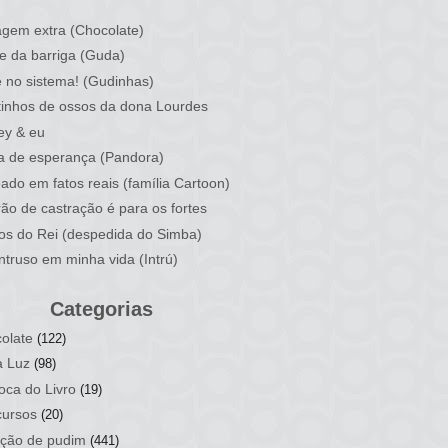
)
gem extra (Chocolate)
e da barriga (Guda)
 no sistema! (Gudinhas)
inhos de ossos da dona Lourdes
ey & eu
a de esperança (Pandora)
ado em fatos reais (família Cartoon)
rão de castração é para os fortes
ios do Rei (despedida do Simba)
ntruso em minha vida (Intrú)
Categorias
olate
(122)
a Luz
(98)
oca do Livro
(19)
ursos
(20)
ção de pudim
(441)