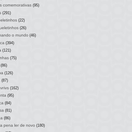
s comemorativas
(95)
s
(291)
eletinhos
(22)
ueletinhos
(26)
hando o mundo
(46)
ca
(394)
a
(121)
nhas
(75)
(86)
ba
(126)
a
(87)
vrivs
(162)
nta
(95)
ca
(84)
sa
(81)
ba
(86)
 a pena ler de novo
(180)