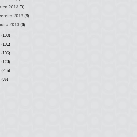
rço 2013
(9)
vereiro 2013
(6)
neiro 2013
(6)
2
(100)
1
(101)
0
(106)
9
(123)
8
(215)
7
(86)