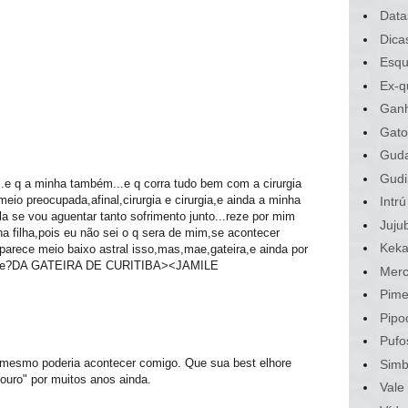
Data
Dica
Esqu
Ex-q
Gan
Gato
Gud
Gudi
..e q a minha também...e q corra tudo bem com a cirurgia
meio preocupada,afinal,cirurgia e cirurgia,e ainda a minha
Intrú
a se vou aguentar tanto sofrimento junto...reze por mim
Juju
ha filha,pois eu não sei o q sera de mim,se acontecer
Kek
arece meio baixo astral isso,mas,mae,gateira,e ainda por
iu ne?DA GATEIRA DE CURITIBA><JAMILE
Merc
Pime
Pipo
Pufo
 mesmo poderia acontecer comigo. Que sua best elhore
Sim
touro" por muitos anos ainda.
Vale