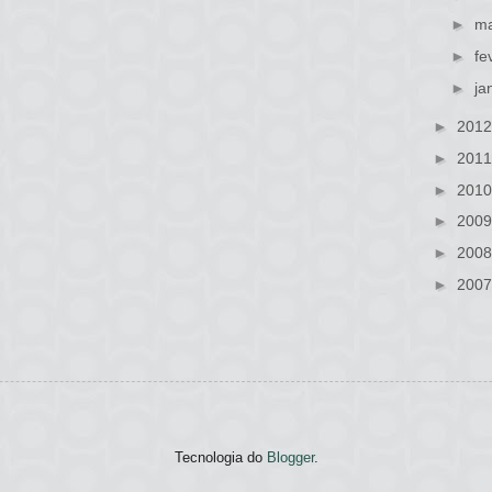
►
ma
►
fe
►
ja
►
201
►
201
►
201
►
200
►
200
►
200
Tecnologia do
Blogger
.