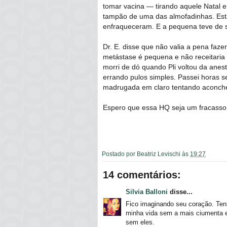
tomar vacina ― tirando aquele Natal 
tampão de uma das almofadinhas. Es
enfraqueceram. E a pequena teve de s
Dr. E. disse que não valia a pena faz
metástase é pequena e não receitaria
morri de dó quando Pli voltou da anes
errando pulos simples. Passei horas s
madrugada em claro tentando aconche
Espero que essa HQ seja um fracasso
Postado por
Beatriz Levischi
às
19:27
14 comentários:
Silvia Balloni
disse...
Fico imaginando seu coração. Ten
minha vida sem a mais ciumenta e
sem eles.