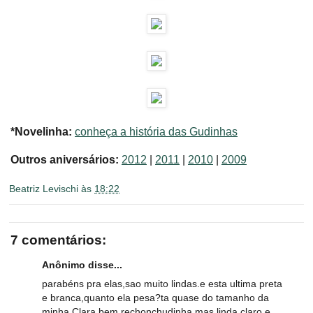
*Novelinha:
conheça a história das Gudinhas
Outros aniversários:
2012
|
2011
|
2010
|
2009
Beatriz Levischi
às
18:22
7 comentários:
Anônimo disse...
parabéns pra elas,sao muito lindas.e esta ultima preta
e branca,quanto ela pesa?ta quase do tamanho da
minha Clara,bem rechonchudinha,mas,linda,claro.e