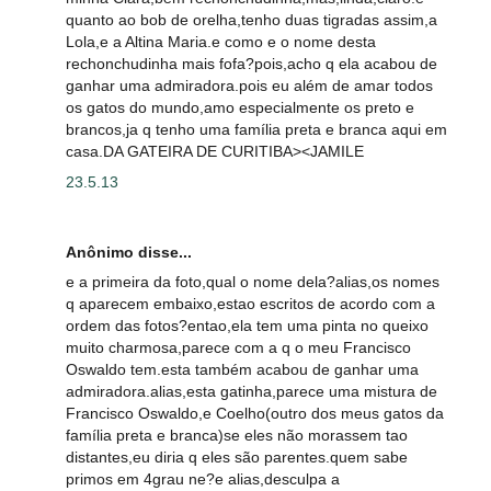
quanto ao bob de orelha,tenho duas tigradas assim,a
Lola,e a Altina Maria.e como e o nome desta
rechonchudinha mais fofa?pois,acho q ela acabou de
ganhar uma admiradora.pois eu além de amar todos
os gatos do mundo,amo especialmente os preto e
brancos,ja q tenho uma família preta e branca aqui em
casa.DA GATEIRA DE CURITIBA><JAMILE
23.5.13
Anônimo disse...
e a primeira da foto,qual o nome dela?alias,os nomes
q aparecem embaixo,estao escritos de acordo com a
ordem das fotos?entao,ela tem uma pinta no queixo
muito charmosa,parece com a q o meu Francisco
Oswaldo tem.esta também acabou de ganhar uma
admiradora.alias,esta gatinha,parece uma mistura de
Francisco Oswaldo,e Coelho(outro dos meus gatos da
família preta e branca)se eles não morassem tao
distantes,eu diria q eles são parentes.quem sabe
primos em 4grau ne?e alias,desculpa a