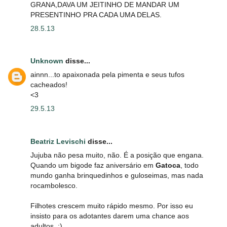
GRANA,DAVA UM JEITINHO DE MANDAR UM
PRESENTINHO PRA CADA UMA DELAS.
28.5.13
Unknown
disse...
ainnn...to apaixonada pela pimenta e seus tufos
cacheados!
<3
29.5.13
Beatriz Levischi
disse...
Jujuba não pesa muito, não. É a posição que engana.
Quando um bigode faz aniversário em
Gatoca
, todo
mundo ganha brinquedinhos e guloseimas, mas nada
rocambolesco.
Filhotes crescem muito rápido mesmo. Por isso eu
insisto para os adotantes darem uma chance aos
adultos. :)