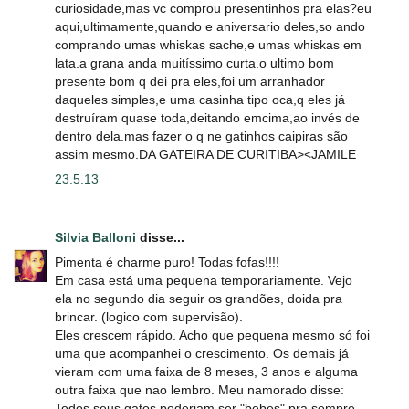
curiosidade,mas vc comprou presentinhos pra elas?eu
aqui,ultimamente,quando e aniversario deles,so ando
comprando umas whiskas sache,e umas whiskas em
lata.a grana anda muitíssimo curta.o ultimo bom
presente bom q dei pra eles,foi um arranhador
daqueles simples,e uma casinha tipo oca,q eles já
destruíram quase toda,deitando emcima,ao invés de
dentro dela.mas fazer o q ne gatinhos caipiras são
assim mesmo.DA GATEIRA DE CURITIBA><JAMILE
23.5.13
Silvia Balloni
disse...
Pimenta é charme puro! Todas fofas!!!!
Em casa está uma pequena temporariamente. Vejo
ela no segundo dia seguir os grandões, doida pra
brincar. (logico com supervisão).
Eles crescem rápido. Acho que pequena mesmo só foi
uma que acompanhei o crescimento. Os demais já
vieram com uma faixa de 8 meses, 3 anos e alguma
outra faixa que nao lembro. Meu namorado disse:
Todos seus gatos poderiam ser "bebes" pra sempre.