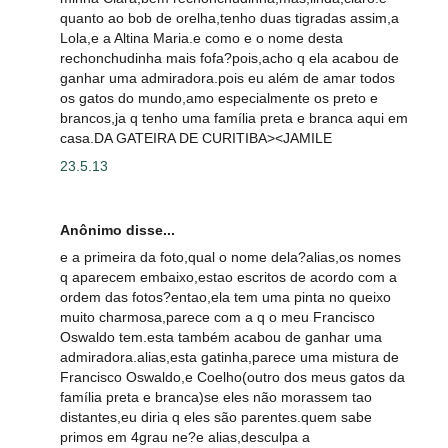
quanto ao bob de orelha,tenho duas tigradas assim,a
Lola,e a Altina Maria.e como e o nome desta
rechonchudinha mais fofa?pois,acho q ela acabou de
ganhar uma admiradora.pois eu além de amar todos
os gatos do mundo,amo especialmente os preto e
brancos,ja q tenho uma família preta e branca aqui em
casa.DA GATEIRA DE CURITIBA><JAMILE
23.5.13
Anônimo disse...
e a primeira da foto,qual o nome dela?alias,os nomes
q aparecem embaixo,estao escritos de acordo com a
ordem das fotos?entao,ela tem uma pinta no queixo
muito charmosa,parece com a q o meu Francisco
Oswaldo tem.esta também acabou de ganhar uma
admiradora.alias,esta gatinha,parece uma mistura de
Francisco Oswaldo,e Coelho(outro dos meus gatos da
família preta e branca)se eles não morassem tao
distantes,eu diria q eles são parentes.quem sabe
primos em 4grau ne?e alias,desculpa a