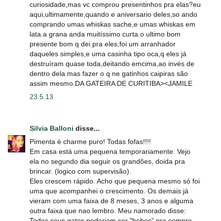
curiosidade,mas vc comprou presentinhos pra elas?eu
aqui,ultimamente,quando e aniversario deles,so ando
comprando umas whiskas sache,e umas whiskas em
lata.a grana anda muitíssimo curta.o ultimo bom
presente bom q dei pra eles,foi um arranhador
daqueles simples,e uma casinha tipo oca,q eles já
destruíram quase toda,deitando emcima,ao invés de
dentro dela.mas fazer o q ne gatinhos caipiras são
assim mesmo.DA GATEIRA DE CURITIBA><JAMILE
23.5.13
Silvia Balloni
disse...
Pimenta é charme puro! Todas fofas!!!!
Em casa está uma pequena temporariamente. Vejo
ela no segundo dia seguir os grandões, doida pra
brincar. (logico com supervisão).
Eles crescem rápido. Acho que pequena mesmo só foi
uma que acompanhei o crescimento. Os demais já
vieram com uma faixa de 8 meses, 3 anos e alguma
outra faixa que nao lembro. Meu namorado disse:
Todos seus gatos poderiam ser "bebes" pra sempre.