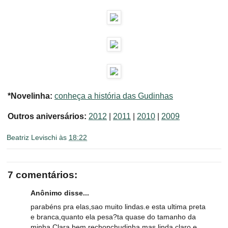
*Novelinha:
conheça a história das Gudinhas
Outros aniversários:
2012
|
2011
|
2010
|
2009
Beatriz Levischi
às
18:22
7 comentários:
Anônimo disse...
parabéns pra elas,sao muito lindas.e esta ultima preta
e branca,quanto ela pesa?ta quase do tamanho da
minha Clara,bem rechonchudinha,mas,linda,claro.e