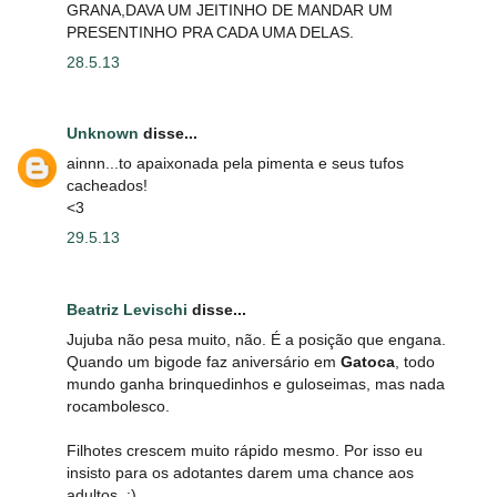
GRANA,DAVA UM JEITINHO DE MANDAR UM
PRESENTINHO PRA CADA UMA DELAS.
28.5.13
Unknown
disse...
ainnn...to apaixonada pela pimenta e seus tufos
cacheados!
<3
29.5.13
Beatriz Levischi
disse...
Jujuba não pesa muito, não. É a posição que engana.
Quando um bigode faz aniversário em
Gatoca
, todo
mundo ganha brinquedinhos e guloseimas, mas nada
rocambolesco.
Filhotes crescem muito rápido mesmo. Por isso eu
insisto para os adotantes darem uma chance aos
adultos. :)