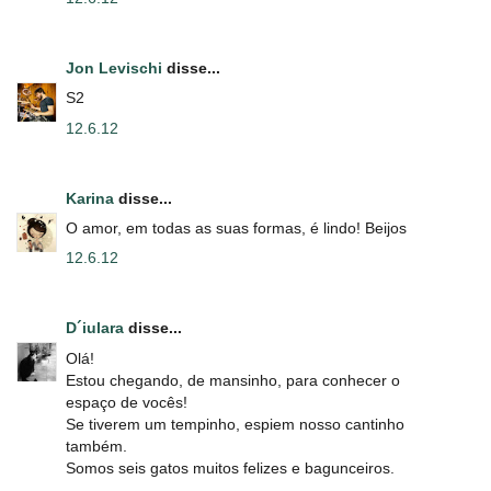
Jon Levischi
disse...
S2
12.6.12
Karina
disse...
O amor, em todas as suas formas, é lindo! Beijos
12.6.12
D´iulara
disse...
Olá!
Estou chegando, de mansinho, para conhecer o
espaço de vocês!
Se tiverem um tempinho, espiem nosso cantinho
também.
Somos seis gatos muitos felizes e bagunceiros.