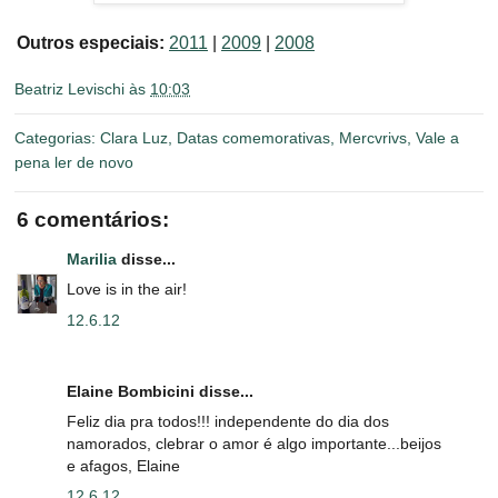
Outros especiais:
2011
|
2009
|
2008
Beatriz Levischi
às
10:03
Categorias:
Clara Luz
,
Datas comemorativas
,
Mercvrivs
,
Vale a
pena ler de novo
6 comentários:
Marilia
disse...
Love is in the air!
12.6.12
Elaine Bombicini disse...
Feliz dia pra todos!!! independente do dia dos
namorados, clebrar o amor é algo importante...beijos
e afagos, Elaine
12.6.12