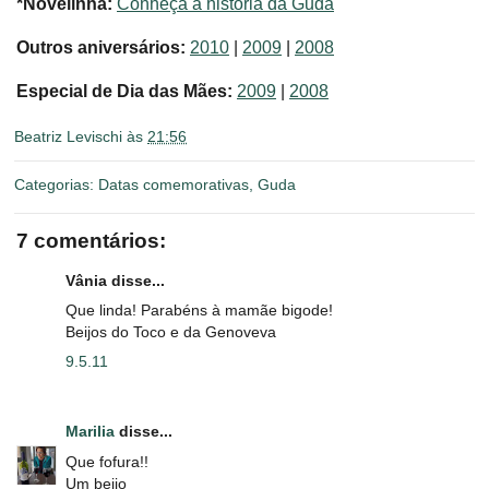
*Novelinha:
Conheça a história da Guda
Outros aniversários:
2010
|
2009
|
2008
Especial de Dia das Mães:
2009
|
2008
Beatriz Levischi
às
21:56
Categorias:
Datas comemorativas
,
Guda
7 comentários:
Vânia disse...
Que linda! Parabéns à mamãe bigode!
Beijos do Toco e da Genoveva
9.5.11
Marilia
disse...
Que fofura!!
Um beijo