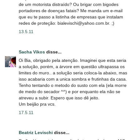
de um motorista distraído? Ou brigar com bigodes
portadores de doenças fatais? Me manda um e-mail
que eu te passo a listinha de empresas que instalam
redes de proteção: bialevischi@yahoo.com.br. ;)
13.5.11
Sacha Vikos
disse...
Oi Bia, obrigado pela atenção. Imaginei que esta seria
a solução, porém, a árvore em questão ultrapassa os
limites do muro.. a solução seria coloca-la abaixo, mas
isso acabaria com a unica sombra e frutinhas da casa.
Tenho tentando o metodo do susto com ela (ela morre
de medo do secador ^^) e por enquanto ela não se
atreveu a subir. Espero que isso dê jeito.
Um beijão pra vcs.
17.5.11
Beatriz Levischi
disse...