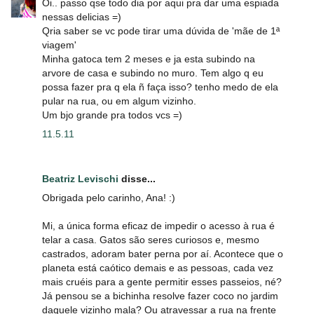
Oi.. passo qse todo dia por aqui pra dar uma espiada
nessas delicias =)
Qria saber se vc pode tirar uma dúvida de 'mãe de 1ª
viagem'
Minha gatoca tem 2 meses e ja esta subindo na
arvore de casa e subindo no muro. Tem algo q eu
possa fazer pra q ela ñ faça isso? tenho medo de ela
pular na rua, ou em algum vizinho.
Um bjo grande pra todos vcs =)
11.5.11
Beatriz Levischi
disse...
Obrigada pelo carinho, Ana! :)
Mi, a única forma eficaz de impedir o acesso à rua é
telar a casa. Gatos são seres curiosos e, mesmo
castrados, adoram bater perna por aí. Acontece que o
planeta está caótico demais e as pessoas, cada vez
mais cruéis para a gente permitir esses passeios, né?
Já pensou se a bichinha resolve fazer coco no jardim
daquele vizinho mala? Ou atravessar a rua na frente