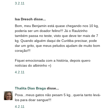
3.2.11
Isa Dresch disse...
Bom, meu Benjamin está quase chegando nos 10 kg,
poderia ser um doador felino!!! Já o Raulzinho
também passa no teste, visto que deve ter mais de 7
kg. Quando alguém daqui de Curitiba precisar, pode
dar um grito, que meus peludos ajudam de muito bom
coração!!!
Fiquei emocionada com a história, depois quero
notícias do albininho =)
4.2.11
Thalita Dias Braga
disse...
Poxa...meus gatos não pesam 5 kg...queria tanto levá-
los para doar sangue!!!
4.2.11