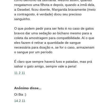
como demônio da tasmânia. Mesmo assim, quando
resgatamos uma filhota e depois, quando a irmã dela,
a Gesebel, ficou doente, Margarida bravamente (meio
a contragosto, é verdade) doou seu precioso
sanguinho.
O que podem pedir para ser feito é no caso de gatos
bravos dar uma sedação ao bichano mesmo para a
coleta da amostragem para compatibilidade. Aí o que
eles fazem é retirar a quantidade de sangue
necessária para doação e, se for o caso, armazenam
o sangue por um período.
É claro que sempre haverá fuss e patadas, mas prá
salvar o gato amigo, sempre vale a pena!
11.2.11
Anônimo disse...
Oi Bia :)
14.2.11