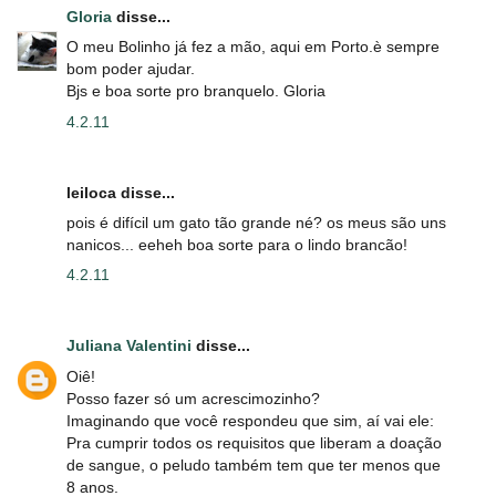
Gloria
disse...
O meu Bolinho já fez a mão, aqui em Porto.è sempre
bom poder ajudar.
Bjs e boa sorte pro branquelo. Gloria
4.2.11
leiloca disse...
pois é difícil um gato tão grande né? os meus são uns
nanicos... eeheh boa sorte para o lindo brancão!
4.2.11
Juliana Valentini
disse...
Oiê!
Posso fazer só um acrescimozinho?
Imaginando que você respondeu que sim, aí vai ele:
Pra cumprir todos os requisitos que liberam a doação
de sangue, o peludo também tem que ter menos que
8 anos.