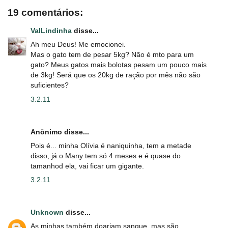
19 comentários:
ValLindinha
disse...
Ah meu Deus! Me emocionei.
Mas o gato tem de pesar 5kg? Não é mto para um
gato? Meus gatos mais bolotas pesam um pouco mais
de 3kg! Será que os 20kg de ração por mês não são
suficientes?
3.2.11
Anônimo disse...
Pois é... minha Olívia é naniquinha, tem a metade
disso, já o Many tem só 4 meses e é quase do
tamanhod ela, vai ficar um gigante.
3.2.11
Unknown
disse...
As minhas também doariam sangue, mas são