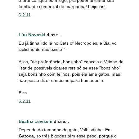
o Branco fique bom logo, pra poder arrumar sua
família de comercial de margarina! beijocas!
6.2.11
Lúu Novaski
disse...
Eu já tinha lido lá no Cats of Necropoles, e Bia, vc
siplismente não existe ^^
Alias, "de preferência, bonzinho" cancela o Vitinho da
lista de possíveis doares rsrs só se esse "bonzinho"
seja bonzinho com felinos, pois ele ama gatos, mas
nao posso dizer o mesmo para humanos rs
Bjss
6.2.11
Beatriz Levischi
disse...
Depende do tamanho do gato, ValLindinha. Em
Gatoca
, só três bigodes têm esse peso, porque o