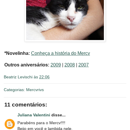
*Novelinha:
Conheça a história do Mercv
Outros aniversários:
2009
|
2008
|
2007
Beatriz Levischi
às
22:06
Categorias:
Mercvrivs
11 comentários:
Juliana Valentini
disse...
Parabéns para o Mercv!!!!
Beijo em você e lambida nele,