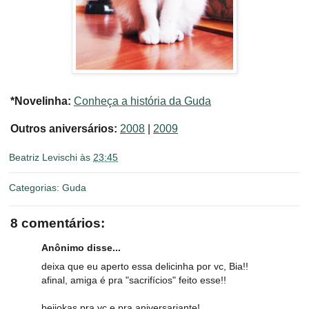
*Novelinha:
Conheça a história da Guda
Outros aniversários:
2008
|
2009
Beatriz Levischi
às
23:45
Categorias:
Guda
8 comentários:
Anônimo disse...
deixa que eu aperto essa delicinha por vc, Bia!!
afinal, amiga é pra "sacrifícios" feito esse!!
beijokas pra vc e pra aniversariante!