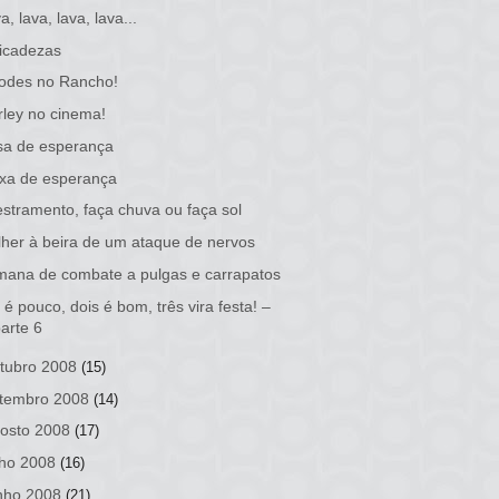
a, lava, lava, lava...
icadezas
odes no Rancho!
ley no cinema!
sa de esperança
xa de esperança
stramento, faça chuva ou faça sol
her à beira de um ataque de nervos
ana de combate a pulgas e carrapatos
é pouco, dois é bom, três vira festa! –
arte 6
tubro 2008
(15)
tembro 2008
(14)
osto 2008
(17)
lho 2008
(16)
nho 2008
(21)