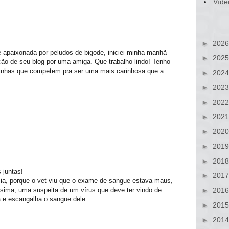
Víde
►
202
e apaixonada por peludos de bigode, iniciei minha manhã
►
202
ão de seu blog por uma amiga. Que trabalho lindo! Tenho
tinhas que competem pra ser uma mais carinhosa que a
►
202
►
202
►
202
►
202
►
202
►
201
►
201
 juntas!
►
201
 ia, porque o vet viu que o exame de sangue estava maus,
ssima, uma suspeita de um vírus que deve ter vindo de
►
201
 e escangalha o sangue dele...
►
201
►
201