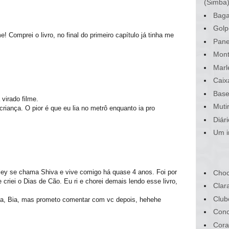
(Simba
Baga
Golp
! Comprei o livro, no final do primeiro capítulo já tinha me
Pane
Mont
Marl
Caix
Base
virado filme.
Muti
 criança. O pior é que eu lia no metrô enquanto ia pro
Diár
Um i
rley se chama Shiva e vive comigo há quase 4 anos. Foi por
Choc
criei o Dias de Cão. Eu ri e chorei demais lendo esse livro,
Clar
Club
ília, Bia, mas prometo comentar com vc depois, hehehe
Conc
Cora