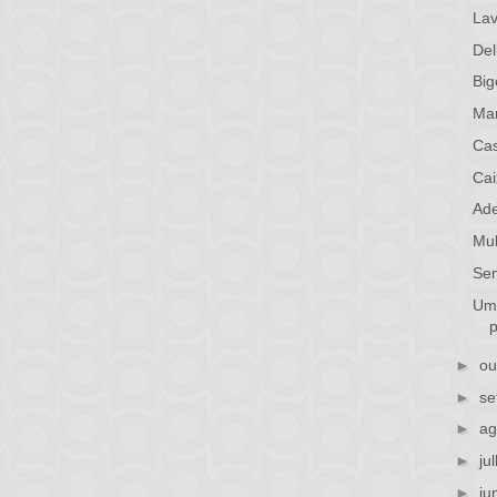
Lav
Del
Big
Mar
Ca
Cai
Ade
Mul
Sem
Um 
p
►
ou
►
se
►
ag
►
ju
►
ju