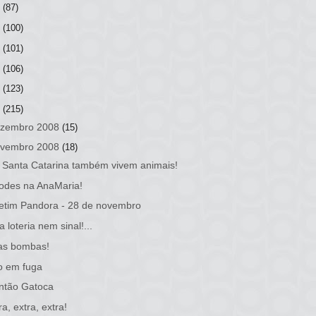
3
(87)
2
(100)
1
(101)
0
(106)
9
(123)
8
(215)
zembro 2008
(15)
vembro 2008
(18)
Santa Catarina também vivem animais!
odes na AnaMaria!
etim Pandora - 28 de novembro
a loteria nem sinal!...
as bombas!
o em fuga
ntão Gatoca
ra, extra, extra!