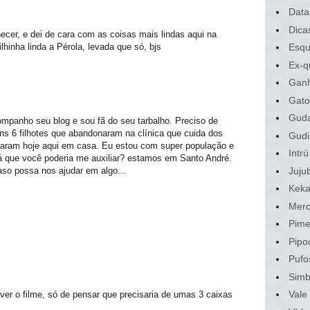
Data
Dica
ecer, e dei de cara com as coisas mais lindas aqui na
lhinha linda a Pérola, levada que só, bjs
Esqu
Ex-q
Gan
Gato
Gud
companho seu blog e sou fã do seu tarbalho. Preciso de
uns 6 filhotes que abandonaram na clínica que cuida dos
Gudi
aram hoje aqui em casa. Eu estou com super população e
Intrú
rá que você poderia me auxiliar? estamos em Santo André.
Juju
aso possa nos ajudar em algo...
Kek
Merc
Pime
Pipo
Pufo
Sim
Vale
er o filme, só de pensar que precisaria de umas 3 caixas