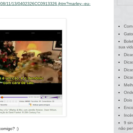
i/2008/11/13/0402326CC0913326.jhtm?marley--eu-
Com
Gato
Bole
sua vid
Dica
Dica
Dica
Dica
Melh
Onde
Dois
Enco
Incê
9 si
não pe
comigo? :)