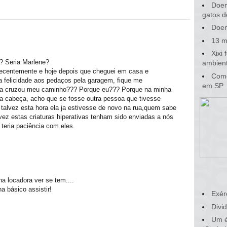
Doen
gatos d
Doen
13 m
Xixi
y? Seria Marlene?
ambient
 recentemente e hoje depois que cheguei em casa e
Como
a felicidade aos pedaços pela garagem, fique me
em SP
nha cruzou meu caminho??? Porque eu??? Porque na minha
a cabeça, acho que se fosse outra pessoa que tivesse
 talvez esta hora ela ja estivesse de novo na rua,quem sabe
lvez estas criaturas hiperativas tenham sido enviadas a nós
teria paciência com eles.
 na locadora ver se tem....
a básico assistir!
Exér
Divid
Um é