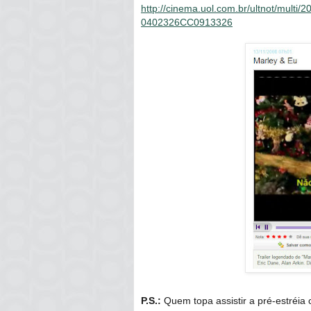
http://cinema.uol.com.br/ultnot/mult
0402326CC0913326
P.S.:
Quem topa assistir a pré-estréia 