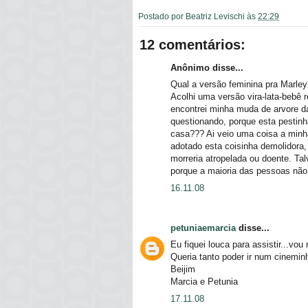
Postado por
Beatriz Levischi
às
22:29
12 comentários:
Anônimo disse...
Qual a versão feminina pra Marle
Acolhi uma versão vira-lata-bebê
encontrei minha muda de arvore d
questionando, porque esta pesti
casa??? Ai veio uma coisa a minh
adotado esta coisinha demolidora,
morreria atropelada ou doente. Ta
porque a maioria das pessoas não 
16.11.08
petuniaemarcia
disse...
Eu fiquei louca para assistir...vou
Queria tanto poder ir num cineminh
Beijim
Marcia e Petunia
17.11.08