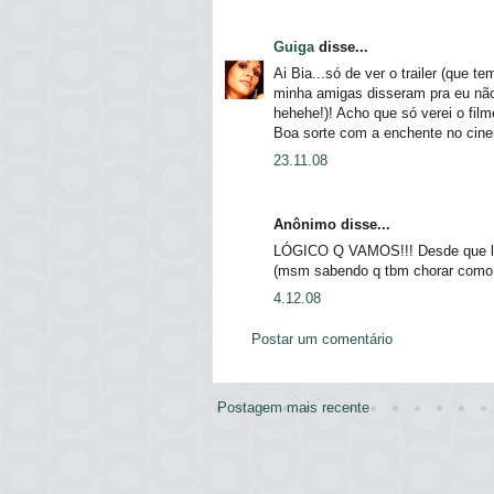
Guiga
disse...
Ai Bia...só de ver o trailer (que t
minha amigas disseram pra eu não 
hehehe!)! Acho que só verei o fil
Boa sorte com a enchente no cin
23.11.08
Anônimo disse...
LÓGICO Q VAMOS!!! Desde que li o 
(msm sabendo q tbm chorar como q
4.12.08
Postar um comentário
Postagem mais recente