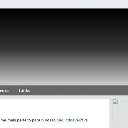
eiros
Links
ome mais perfeito para o nosso
cão indoável
?! rs