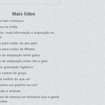
Mais lidos
o tudo começou
ca na mídia
tim: mais informação e inspiração na
a!
s para cuidar do seu gato
s para cuidar de filhotes
s de adaptação entre gatos
s de adaptação entre cão e gato
or granulado higiênico
 castrar de graça
 é melhor do que um
ntrou um gatinho na rua?
ndio e animais
nais de doença em bichanos que a gente
rcebe