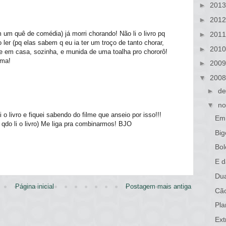
►
201
►
201
em um quê de comédia) já morri chorando! Não li o livro pq
►
201
ler (pq elas sabem q eu ia ter um troço de tanto chorar,
►
201
me em casa, sozinha, e munida de uma toalha pro chororô!
ema!
►
200
▼
200
►
de
▼
no
livro e fiquei sabendo do filme que anseio por isso!!!
Em 
do li o livro) Me liga pra combinarmos! BJO
Big
Bol
E d
Du
Página inicial
Postagem mais antiga
Cã
Pla
Ext