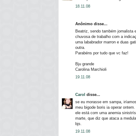
18.11.08
Anônimo disse...
Beatriz, sendo também jornalista 
chuvosa de trabalho com a indicaç
uma lababrador marron e duas ga
outra.
Parabéns por tudo que vc faz!
Bju grande
Carolina Marchioli
19.11.08
Carol
disse...
se eu morasse em sampa, iríamos
meu bigode boris ia operar ontem.
ele está com uma anemia sinistrí
marte, que diz que ataca a medula
bjs.
19.11.08