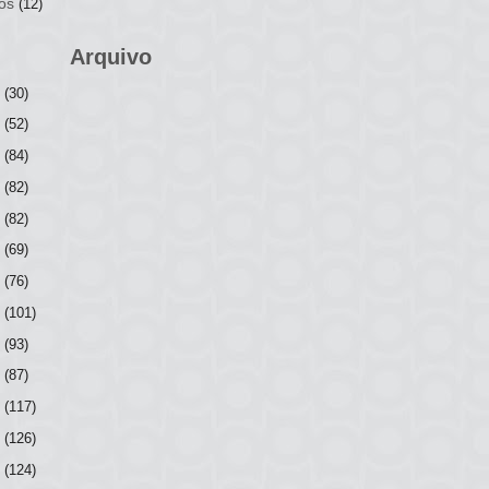
os
(12)
Arquivo
6
(30)
5
(52)
4
(84)
3
(82)
2
(82)
1
(69)
0
(76)
9
(101)
8
(93)
7
(87)
6
(117)
5
(126)
4
(124)