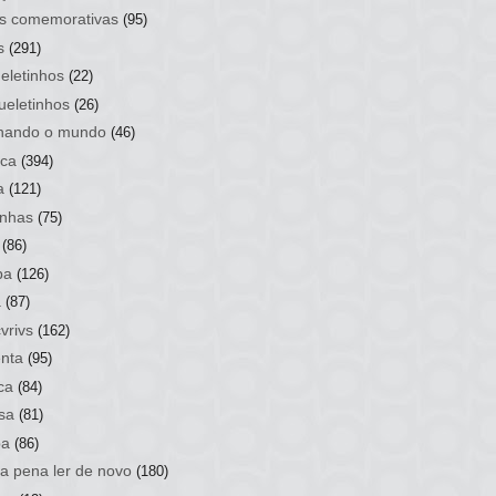
s comemorativas
(95)
s
(291)
eletinhos
(22)
ueletinhos
(26)
hando o mundo
(46)
ca
(394)
a
(121)
nhas
(75)
(86)
ba
(126)
a
(87)
vrivs
(162)
nta
(95)
ca
(84)
sa
(81)
ba
(86)
 a pena ler de novo
(180)