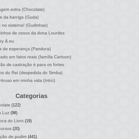
)
gem extra (Chocolate)
e da barriga (Guda)
 no sistema! (Gudinhas)
inhos de ossos da dona Lourdes
ey & eu
a de esperança (Pandora)
ado em fatos reais (família Cartoon)
rão de castração é para os fortes
ios do Rei (despedida do Simba)
ntruso em minha vida (Intrú)
Categorias
olate
(122)
a Luz
(98)
oca do Livro
(19)
ursos
(20)
ção de pudim
(441)