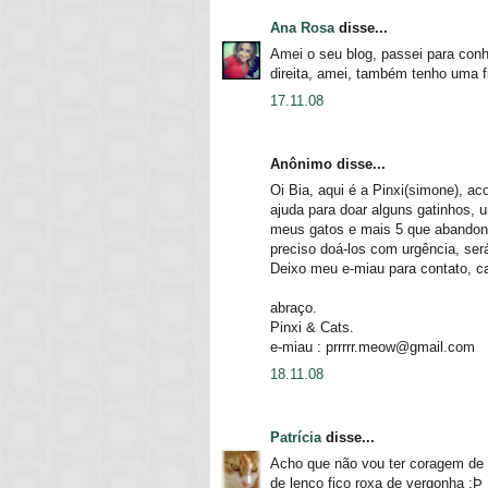
Ana Rosa
disse...
Amei o seu blog, passei para conh
direita, amei, também tenho uma fi
17.11.08
Anônimo disse...
Oi Bia, aqui é a Pinxi(simone), a
ajuda para doar alguns gatinhos, 
meus gatos e mais 5 que abandon
preciso doá-los com urgência, se
Deixo meu e-miau para contato, c
abraço.
Pinxi & Cats.
e-miau : prrrrr.meow@gmail.com
18.11.08
Patrícia
disse...
Acho que não vou ter coragem de v
de lenço fico roxa de vergonha :Þ