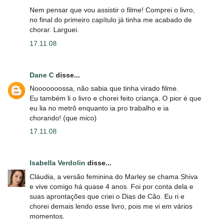
Nem pensar que vou assistir o filme! Comprei o livro,
no final do primeiro capítulo já tinha me acabado de
chorar. Larguei.
17.11.08
Dane C
disse...
Nooooooossa, não sabia que tinha virado filme.
Eu também li o livro e chorei feito criança. O pior é que
eu lia no metrô enquanto ia pro trabalho e ia
chorando! (que mico)
17.11.08
Isabella Verdolin
disse...
Cláudia, a versão feminina do Marley se chama Shiva
e vive comigo há quase 4 anos. Foi por conta dela e
suas aprontações que criei o Dias de Cão. Eu ri e
chorei demais lendo esse livro, pois me vi em vários
momentos.