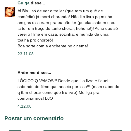
Guiga
disse...
Ai Bia...só de ver o trailer (que tem um quê de
comédia) já morri chorando! Não li o livro pq minha
amigas disseram pra eu não ler (pq elas sabem q eu
ia ter um troço de tanto chorar, hehehe!)! Acho que só
verei o filme em casa, sozinha, e munida de uma
toalha pro chororô!
Boa sorte com a enchente no cinema!
23.11.08
Anônimo disse...
LÓGICO Q VAMOS!!! Desde que li o livro e fiquei
sabendo do filme que anseio por isso!!! (msm sabendo
q tbm chorar como qdo li o livro) Me liga pra
combinarmos! BJO
4.12.08
Postar um comentário