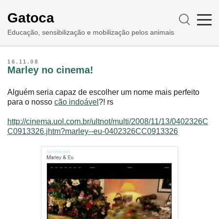
Gatoca
Educação, sensibilização e mobilização pelos animais
16.11.08
Marley no cinema!
Alguém seria capaz de escolher um nome mais perfeito
para o nosso
cão indoável
?! rs
http://cinema.uol.com.br/ultnot/multi/2008/11/13/0402326C
C0913326.jhtm?marley--eu-0402326CC0913326