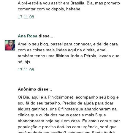
A pré-estréia vou assitir em Brasília, Bia, mas prometo
comentar com vc depois, hehehe
17.11.08
Ana Rosa
disse...
Amei o seu blog, passei para conhecer, e dei de cara
com as coisas mais lindas aqui na direita, amei,
também tenho uma filhinha linda a Pérola, levada que
só, bjs
17.11.08
Anônimo disse...
Oi Bia, aqui é a Pinxi(simone), acompanho seu blog e
sou fã do seu tarbalho. Preciso de ajuda para doar
alguns gatinhos, uns 6 filhotes que abandonaram na
clínica que cuida dos meus gatos e mais 5 que
abandonaram hoje aqui em casa. Eu estou com super
população e preciso doá-los com urgência, será que
você poderia me auxiliar? estamos em Santo André.