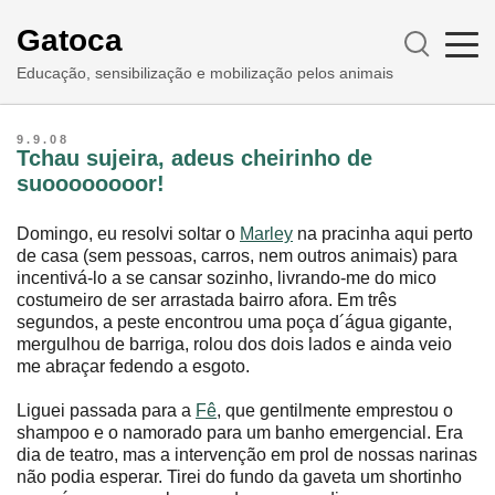
Gatoca
Educação, sensibilização e mobilização pelos animais
9.9.08
Tchau sujeira, adeus cheirinho de
suoooooooor!
Domingo, eu resolvi soltar o
Marley
na pracinha aqui perto
de casa (sem pessoas, carros, nem outros animais) para
incentivá-lo a se cansar sozinho, livrando-me do mico
costumeiro de ser arrastada bairro afora. Em três
segundos, a peste encontrou uma poça d´água gigante,
mergulhou de barriga, rolou dos dois lados e ainda veio
me abraçar fedendo a esgoto.
Liguei passada para a
Fê
, que gentilmente emprestou o
shampoo e o namorado para um banho emergencial. Era
dia de teatro, mas a intervenção em prol de nossas narinas
não podia esperar. Tirei do fundo da gaveta um shortinho