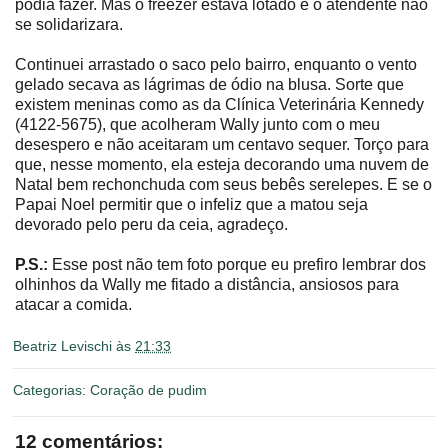
podia fazer. Mas o freezer estava lotado e o atendente não
se solidarizara.
Continuei arrastado o saco pelo bairro, enquanto o vento
gelado secava as lágrimas de ódio na blusa. Sorte que
existem meninas como as da Clínica Veterinária Kennedy
(4122-5675), que acolheram Wally junto com o meu
desespero e não aceitaram um centavo sequer. Torço para
que, nesse momento, ela esteja decorando uma nuvem de
Natal bem rechonchuda com seus bebês serelepes. E se o
Papai Noel permitir que o infeliz que a matou seja
devorado pelo peru da ceia, agradeço.
P.S.:
Esse post não tem foto porque eu prefiro lembrar dos
olhinhos da Wally me fitado a distância, ansiosos para
atacar a comida.
Beatriz Levischi
às
21:33
Categorias:
Coração de pudim
12 comentários: