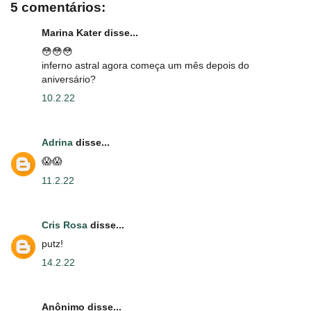
5 comentários:
Marina Kater disse...
😳😳😳
inferno astral agora começa um mês depois do
aniversário?
10.2.22
Adrina
disse...
😱😱
11.2.22
Cris Rosa
disse...
putz!
14.2.22
Anônimo disse...