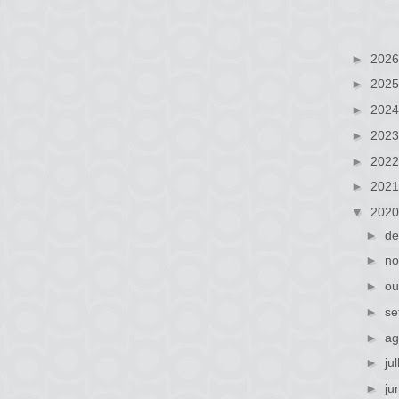
►
202
►
202
►
202
►
202
►
202
►
202
▼
202
►
de
►
no
►
ou
►
se
►
ag
►
ju
►
ju