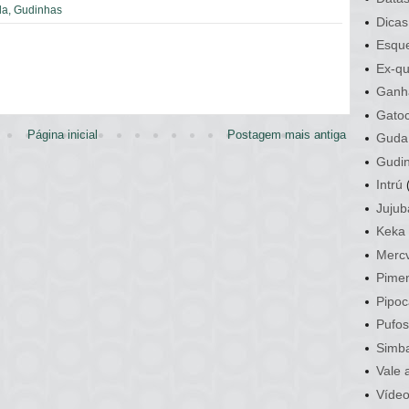
da
,
Gudinhas
Dicas
Esque
Ex-qu
Ganh
Gato
Página inicial
Postagem mais antiga
Guda
Gudi
Intrú
Jujub
Keka
Mercv
Pime
Pipoc
Pufo
Simb
Vale 
Víde