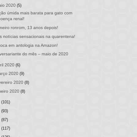
io 2020
(5)
ão úmida mais barata para gato com
doença renal!
meiro ronrom, 13 anos depois!
s notícias sensacionais na quarentena!
oca em antologia na Amazon!
versariante do mês – maio de 2020
ril 2020
(6)
rço 2020
(9)
vereiro 2020
(8)
neiro 2020
(8)
9
(101)
8
(93)
7
(87)
6
(117)