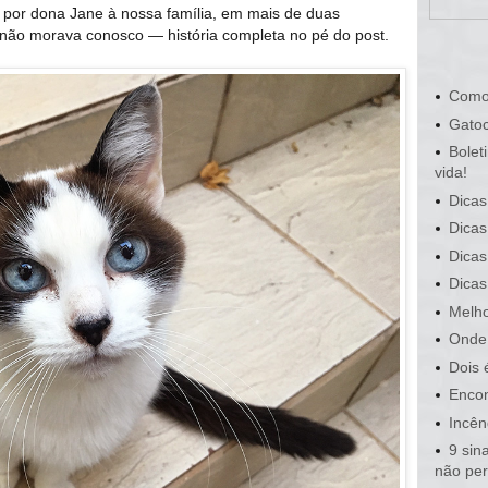
por dona Jane à nossa família, em mais de duas
 não morava conosco — história completa no pé do post.
Como
Gatoc
Bolet
vida!
Dicas
Dicas
Dicas
Dicas
Melho
Onde 
Dois 
Encon
Incên
9 sin
não pe