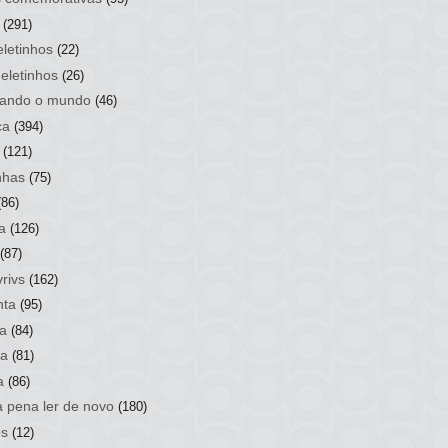
(291)
letinhos
(22)
eletinhos
(26)
ando o mundo
(46)
ca
(394)
(121)
nhas
(75)
(86)
a
(126)
(87)
rivs
(162)
nta
(95)
a
(84)
sa
(81)
a
(86)
a pena ler de novo
(180)
os
(12)