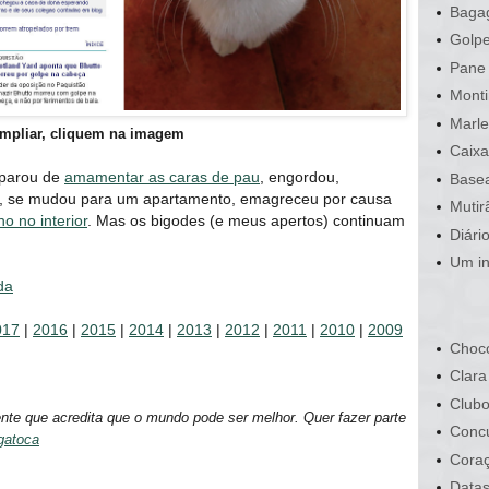
Bagag
Golpe
Pane 
Monti
Marle
mpliar, cliquem na imagem
Caixa
 parou de
amamentar as caras de pau
, engordou,
Basea
ha, se mudou para um apartamento, emagreceu por causa
Mutir
o no interior
. Mas os bigodes (e meus apertos) continuam
Diári
Um in
da
017
|
2016
|
2015
|
2014
|
2013
|
2012
|
2011
|
2010
|
2009
Choco
Clara
Clubo
ente que acredita que o mundo pode ser melhor. Quer fazer parte
Conc
gatoca
Cora
Data