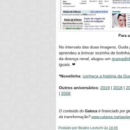
Para a
No intervalo das duas imagens, Guda
aprendeu a brincar sozinha de bolin
da doença renal, alugou um
gramadinh
iguais. ❤
*Novelinha
:
conheça a história da Gu
Outros aniversários
:
2019
|
2018
|
2
|
2008
O conteúdo do
Gatoca
é financiado por g
da transformação?
www.catarse.me/apoie
Postado por
Beatriz Levischi
às
18:45