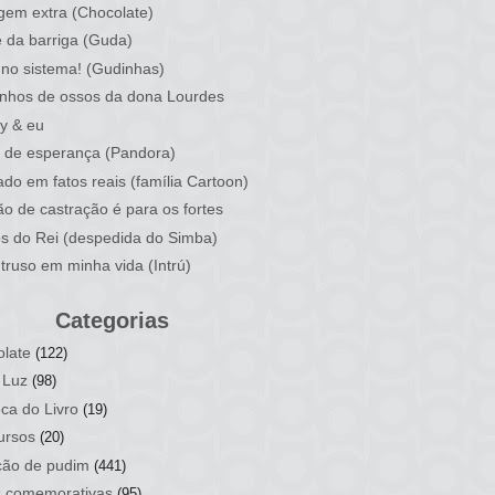
em extra (Chocolate)
 da barriga (Guda)
no sistema! (Gudinhas)
nhos de ossos da dona Lourdes
y & eu
 de esperança (Pandora)
do em fatos reais (família Cartoon)
ão de castração é para os fortes
os do Rei (despedida do Simba)
truso em minha vida (Intrú)
Categorias
late
(122)
 Luz
(98)
ca do Livro
(19)
ursos
(20)
ção de pudim
(441)
s comemorativas
(95)