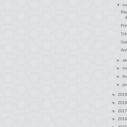
▼
ma
Raç
Pri
Trê
Gat
Ani
►
ab
►
ma
►
fe
►
ja
►
201
►
201
►
201
►
201