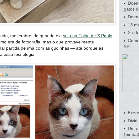
Doenç
gatos d
Doenç
13 ma
Xixi 
Guda, me lembrei de quando ela
saiu na Folha de S.Paulo
Como 
so era de fotografia, mas o que provavelmente
SP
icional partida de ímã com as gudinhas — até porque as
 essa tecnologia.
Exérc
Dividi
Um é 
(Simba