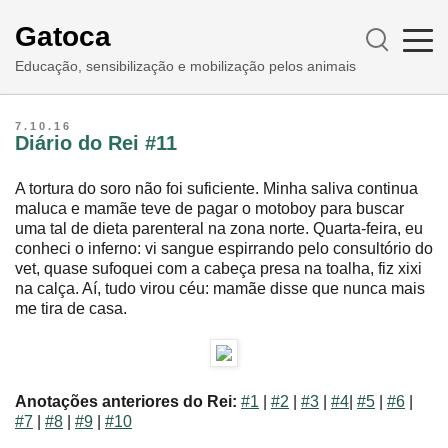
Gatoca
Educação, sensibilização e mobilização pelos animais
7.10.16
Diário do Rei #11
A tortura do soro não foi suficiente. Minha saliva continua
maluca e mamãe teve de pagar o motoboy para buscar
uma tal de dieta parenteral na zona norte. Quarta-feira, eu
conheci o inferno: vi sangue espirrando pelo consultório do
vet, quase sufoquei com a cabeça presa na toalha, fiz xixi
na calça. Aí, tudo virou céu: mamãe disse que nunca mais
me tira de casa.
Anotações anteriores do Rei:
#1
|
#2
|
#3
|
#4
|
#5
|
#6
|
#7
|
#8
|
#9
|
#10