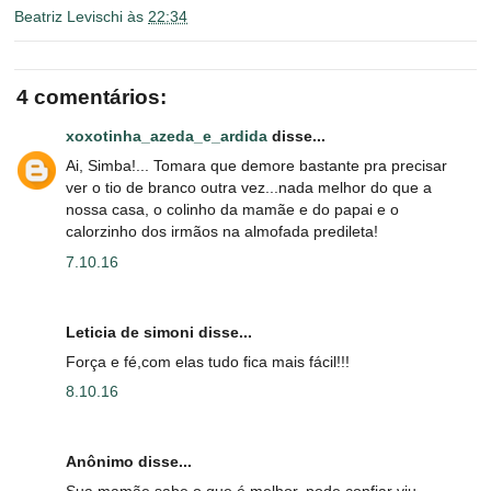
Beatriz Levischi
às
22:34
4 comentários:
xoxotinha_azeda_e_ardida
disse...
Ai, Simba!... Tomara que demore bastante pra precisar
ver o tio de branco outra vez...nada melhor do que a
nossa casa, o colinho da mamãe e do papai e o
calorzinho dos irmãos na almofada predileta!
7.10.16
Leticia de simoni disse...
Força e fé,com elas tudo fica mais fácil!!!
8.10.16
Anônimo disse...