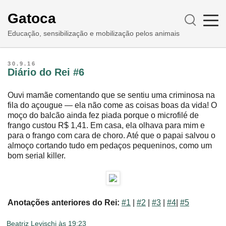
Gatoca
Educação, sensibilização e mobilização pelos animais
30.9.16
Diário do Rei #6
Ouvi mamãe comentando que se sentiu uma criminosa na
fila do açougue ― ela não come as coisas boas da vida! O
moço do balcão ainda fez piada porque o microfilé de
frango custou R$ 1,41. Em casa, ela olhava para mim e
para o frango com cara de choro. Até que o papai salvou o
almoço cortando tudo em pedaços pequeninos, como um
bom serial killer.
Anotações anteriores do Rei:
#1
|
#2
|
#3
|
#4
|
#5
Beatriz Levischi
às
19:23