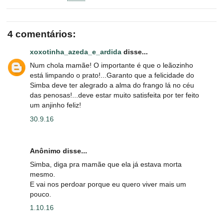
4 comentários:
xoxotinha_azeda_e_ardida
disse...
Num chola mamãe! O importante é que o leãozinho
está limpando o prato!...Garanto que a felicidade do
Simba deve ter alegrado a alma do frango lá no céu
das penosas!...deve estar muito satisfeita por ter feito
um anjinho feliz!
30.9.16
Anônimo disse...
Simba, diga pra mamãe que ela já estava morta
mesmo.
E vai nos perdoar porque eu quero viver mais um
pouco.
1.10.16