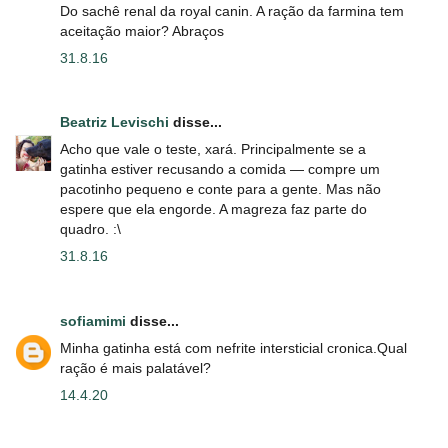
Do sachê renal da royal canin. A ração da farmina tem
aceitação maior? Abraços
31.8.16
Beatriz Levischi
disse...
Acho que vale o teste, xará. Principalmente se a
gatinha estiver recusando a comida ― compre um
pacotinho pequeno e conte para a gente. Mas não
espere que ela engorde. A magreza faz parte do
quadro. :\
31.8.16
sofiamimi
disse...
Minha gatinha está com nefrite intersticial cronica.Qual
ração é mais palatável?
14.4.20