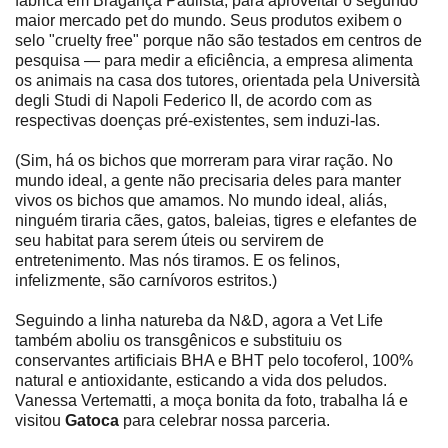
fábrica em Bragança Paulista, para aproveitar o segundo
maior mercado pet do mundo. Seus produtos exibem o
selo "cruelty free" porque não são testados em centros de
pesquisa ― para medir a eficiência, a empresa alimenta
os animais na casa dos tutores, orientada pela Università
degli Studi di Napoli Federico II, de acordo com as
respectivas doenças pré-existentes, sem induzi-las.
(Sim, há os bichos que morreram para virar ração. No
mundo ideal, a gente não precisaria deles para manter
vivos os bichos que amamos. No mundo ideal, aliás,
ninguém tiraria cães, gatos, baleias, tigres e elefantes de
seu habitat para serem úteis ou servirem de
entretenimento. Mas nós tiramos. E os felinos,
infelizmente, são carnívoros estritos.)
Seguindo a linha natureba da N&D, agora a Vet Life
também aboliu os transgênicos e substituiu os
conservantes artificiais BHA e BHT pelo tocoferol, 100%
natural e antioxidante, esticando a vida dos peludos.
Vanessa Vertematti, a moça bonita da foto, trabalha lá e
visitou
Gatoca
para celebrar nossa parceria.