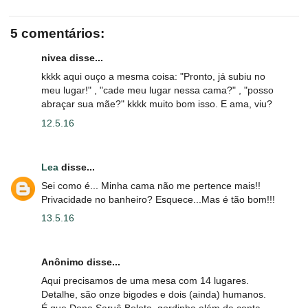
5 comentários:
nivea disse...
kkkk aqui ouço a mesma coisa: "Pronto, já subiu no
meu lugar!" , "cade meu lugar nessa cama?" , "posso
abraçar sua mãe?" kkkk muito bom isso. E ama, viu?
12.5.16
Lea
disse...
Sei como é... Minha cama não me pertence mais!!
Privacidade no banheiro? Esquece...Mas é tão bom!!!
13.5.16
Anônimo disse...
Aqui precisamos de uma mesa com 14 lugares.
Detalhe, são onze bigodes e dois (ainda) humanos.