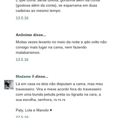
É que Dona Saruê Bolota, gordinha além da conta
(gostosa além da conta), se esparrama em duas
cadeiras ao mesmo tempo.
13.5.16
Anônimo disse...
Muitas vezes levanto no meio da noite e qdo volto não
consigo mais lugar na cama, nem fazendo
malabarismos.
13.5.16
Madame X
disse...
Lá em casa os dois não disputam a cama, mas meu
travesseiro. Vira e mexe acordo fora do travesseiro
com uma bunda peluda preta ou tigrada na cara, a
sua escolha, senhora, rs rs rs
Paty, Lola e Manolo ♥
27.5.16