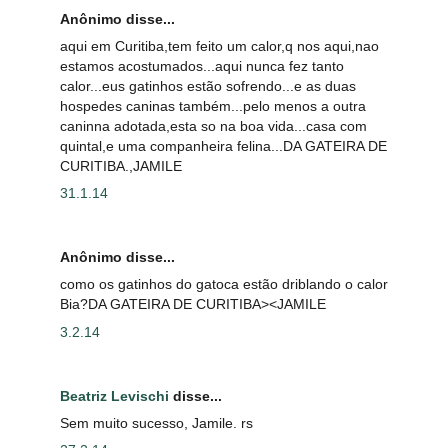
Anônimo disse...
aqui em Curitiba,tem feito um calor,q nos aqui,nao
estamos acostumados...aqui nunca fez tanto
calor...eus gatinhos estão sofrendo...e as duas
hospedes caninas também...pelo menos a outra
caninna adotada,esta so na boa vida...casa com
quintal,e uma companheira felina...DA GATEIRA DE
CURITIBA.,JAMILE
31.1.14
Anônimo disse...
como os gatinhos do gatoca estão driblando o calor
Bia?DA GATEIRA DE CURITIBA><JAMILE
3.2.14
Beatriz Levischi
disse...
Sem muito sucesso, Jamile. rs