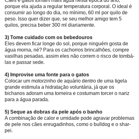
Cães e gatos tomam mais água nesta época do ano,
porque ela ajuda a regular temperatura corporal. O ideal é
consumir ao longo do dia, no mínimo, 60 ml por quilo de
peso. Isso quer dizer que, se seu melhor amigo tem 5
quilos, precisa beber 300 ml diariamente.
3) Tome cuidado com os bebedouros
Eles devem ficar longe do sol, porque ninguém gosta de
água morna, né? Para os cachorros brincalhões, compre
vasilhas pesadas, assim eles não correm o risco de tombá-
las e passar sede.
4) Improvise uma fonte para o gatos
Colocar um motorzinho de aquário dentro de uma tigela
grande estimula a hidratação voluntária, já que os
bichanos adoram uma torneira e costumam torcer o nariz
para a água parada.
5) Seque as dobras da pele após o banho
A combinação de calor e umidade pode agravar problemas
de pele nos cães enrugadinhos, como o bulldog e o shar-
pei.