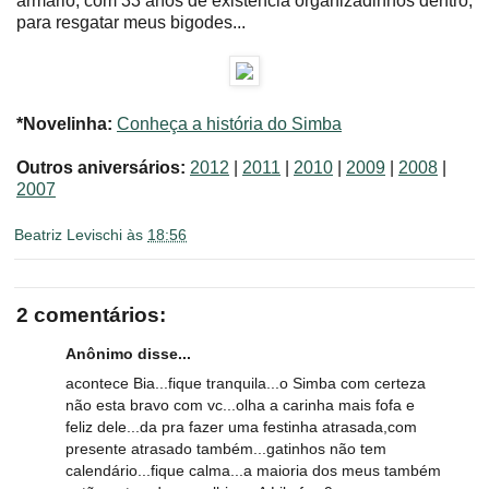
armário, com 33 anos de existência organizadinhos dentro,
para resgatar meus bigodes...
*Novelinha:
Conheça a história do Simba
Outros aniversários:
2012
|
2011
|
2010
|
2009
|
2008
|
2007
Beatriz Levischi
às
18:56
2 comentários:
Anônimo disse...
acontece Bia...fique tranquila...o Simba com certeza
não esta bravo com vc...olha a carinha mais fofa e
feliz dele...da pra fazer uma festinha atrasada,com
presente atrasado também...gatinhos não tem
calendário...fique calma...a maioria dos meus também