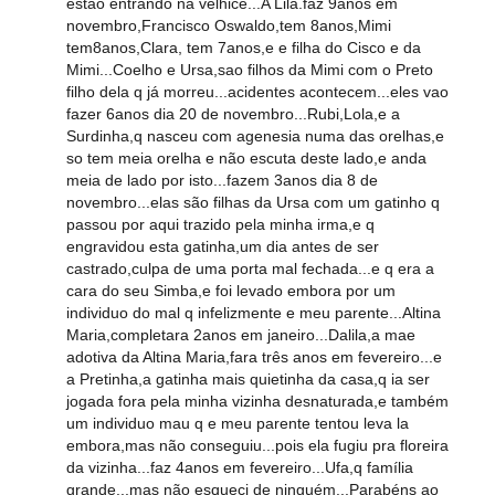
estão entrando na velhice...A Lila.faz 9anos em
novembro,Francisco Oswaldo,tem 8anos,Mimi
tem8anos,Clara, tem 7anos,e e filha do Cisco e da
Mimi...Coelho e Ursa,sao filhos da Mimi com o Preto
filho dela q já morreu...acidentes acontecem...eles vao
fazer 6anos dia 20 de novembro...Rubi,Lola,e a
Surdinha,q nasceu com agenesia numa das orelhas,e
so tem meia orelha e não escuta deste lado,e anda
meia de lado por isto...fazem 3anos dia 8 de
novembro...elas são filhas da Ursa com um gatinho q
passou por aqui trazido pela minha irma,e q
engravidou esta gatinha,um dia antes de ser
castrado,culpa de uma porta mal fechada...e q era a
cara do seu Simba,e foi levado embora por um
individuo do mal q infelizmente e meu parente...Altina
Maria,completara 2anos em janeiro...Dalila,a mae
adotiva da Altina Maria,fara três anos em fevereiro...e
a Pretinha,a gatinha mais quietinha da casa,q ia ser
jogada fora pela minha vizinha desnaturada,e também
um individuo mau q e meu parente tentou leva la
embora,mas não conseguiu...pois ela fugiu pra floreira
da vizinha...faz 4anos em fevereiro...Ufa,q família
grande...mas não esqueci de ninguém...Parabéns ao