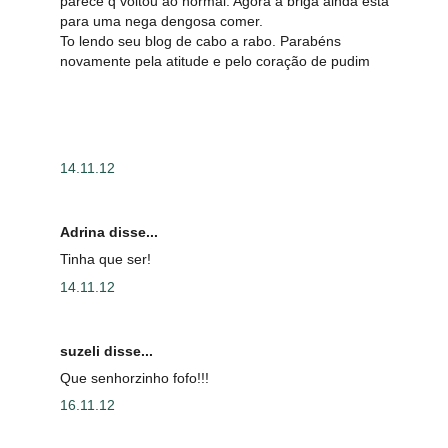
parece q voltou ao normal. Agora a briga ainda está
para uma nega dengosa comer.
To lendo seu blog de cabo a rabo. Parabéns
novamente pela atitude e pelo coração de pudim
14.11.12
Adrina disse...
Tinha que ser!
14.11.12
suzeli disse...
Que senhorzinho fofo!!!
16.11.12