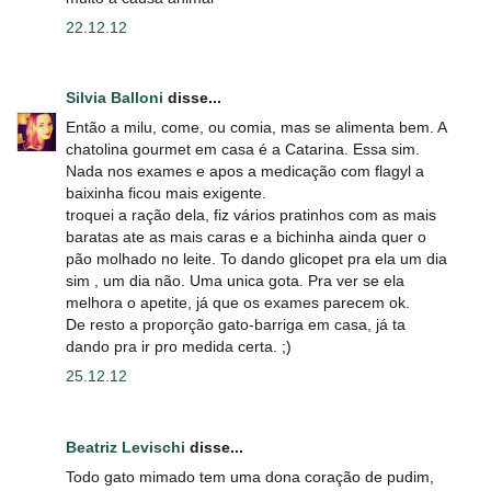
22.12.12
Silvia Balloni
disse...
Então a milu, come, ou comia, mas se alimenta bem. A
chatolina gourmet em casa é a Catarina. Essa sim.
Nada nos exames e apos a medicação com flagyl a
baixinha ficou mais exigente.
troquei a ração dela, fiz vários pratinhos com as mais
baratas ate as mais caras e a bichinha ainda quer o
pão molhado no leite. To dando glicopet pra ela um dia
sim , um dia não. Uma unica gota. Pra ver se ela
melhora o apetite, já que os exames parecem ok.
De resto a proporção gato-barriga em casa, já ta
dando pra ir pro medida certa. ;)
25.12.12
Beatriz Levischi
disse...
Todo gato mimado tem uma dona coração de pudim,