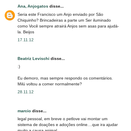
Ana, Anjogatos
disse...
Seria este Francisco um Anjo enviado por São
Chiquinho? Brincadeiras a parte um Ser iluminado
como Você sempre atrairá Anjos sem asas para ajudá-
la. Beijos
17.11.12
Beatriz Levischi
disse...
:)
Eu demoro, mas sempre respondo os comentários.
Milú voltou a comer normalmente?
28.11.12
marcio
disse...
legal pessoal, em breve o petlove vai montar um
sistema de doações e adoções online....que ira ajudar
muito a causa animal