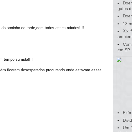
Doen
gatos d
Doen
13 m
do soninho da tarde,com todos esses miados!!!!
Xixi
ambient
Como
em SP
um tempo sumida!!!!
ém ficaram desesperados procurando onde estavam esses
Exér
Divid
Um é