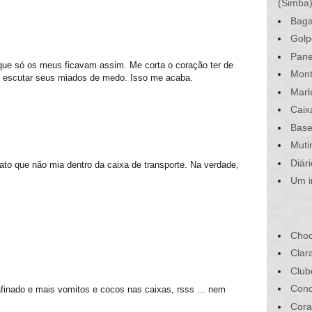
(Simba
Baga
Golp
Pane
 que só os meus ficavam assim. Me corta o coração ter de
Mont
 e escutar seus miados de medo. Isso me acaba.
Marl
Caix
Base
Muti
Diár
to que não mia dentro da caixa de transporte. Na verdade,
Um i
Choc
Clar
Club
Conc
finado e mais vomitos e cocos nas caixas, rsss ... nem
Cora