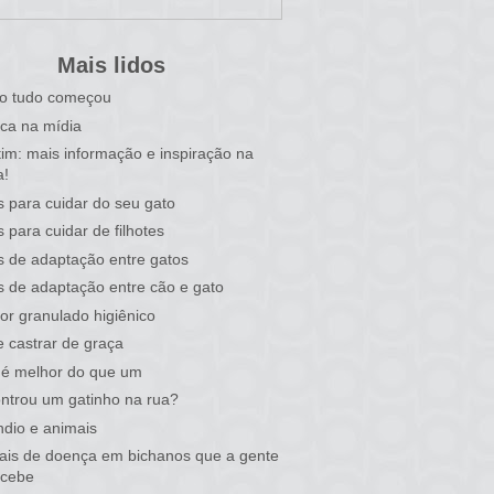
Mais lidos
o tudo começou
ca na mídia
tim: mais informação e inspiração na
a!
s para cuidar do seu gato
s para cuidar de filhotes
s de adaptação entre gatos
s de adaptação entre cão e gato
or granulado higiênico
 castrar de graça
 é melhor do que um
ntrou um gatinho na rua?
ndio e animais
nais de doença em bichanos que a gente
rcebe