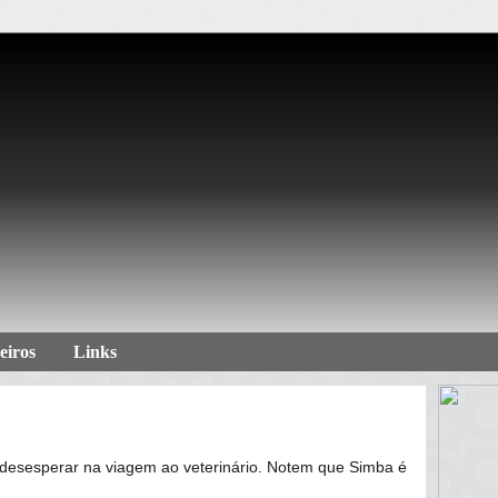
eiros
Links
desesperar na viagem ao veterinário. Notem que Simba é