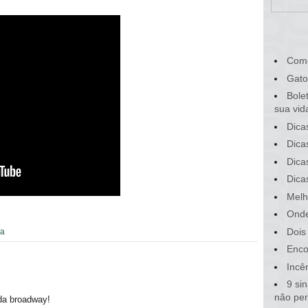
Com
Gato
Bole
sua vid
Dica
Dica
Dica
Dica
Melh
Onde
Dois
a
Enco
Incê
9 si
não pe
da broadway!