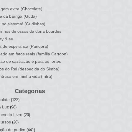
)
gem extra (Chocolate)
e da barriga (Guda)
 no sistema! (Gudinhas)
inhos de ossos da dona Lourdes
ey & eu
a de esperança (Pandora)
ado em fatos reais (família Cartoon)
rão de castração é para os fortes
ios do Rei (despedida do Simba)
ntruso em minha vida (Intrú)
Categorias
olate
(122)
a Luz
(98)
oca do Livro
(20)
ursos
(20)
ção de pudim
(441)