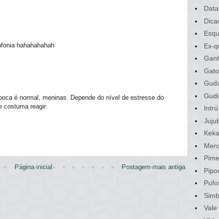
Data
Dica
Esqu
infonia hahahahahah
Ex-q
Gan
Gato
Gud
Gudi
 boca é normal, meninas. Depende do nível de estresse do
e costuma reagir.
Intrú
Juju
Kek
Merc
Pime
Página inicial
Postagem mais antiga
Pipo
Pufo
Sim
Vale