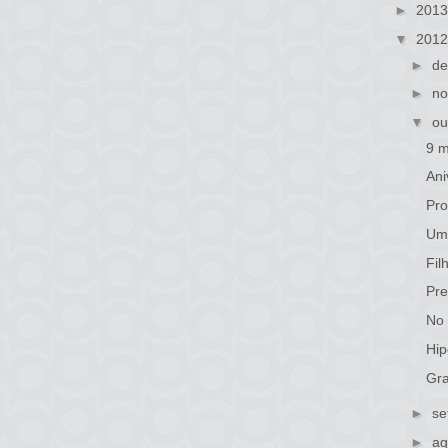
►
201
▼
201
►
de
►
no
▼
ou
9 m
Ani
Pro
Uma
Fil
Pre
No 
Hip
Gra
►
se
►
ag