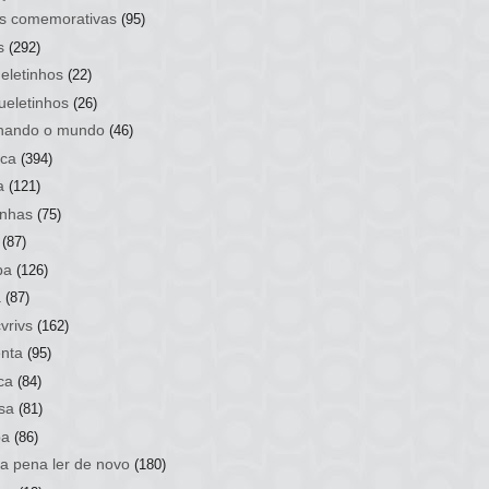
s comemorativas
(95)
s
(292)
eletinhos
(22)
ueletinhos
(26)
hando o mundo
(46)
ca
(394)
a
(121)
nhas
(75)
(87)
ba
(126)
a
(87)
vrivs
(162)
nta
(95)
ca
(84)
sa
(81)
ba
(86)
 a pena ler de novo
(180)