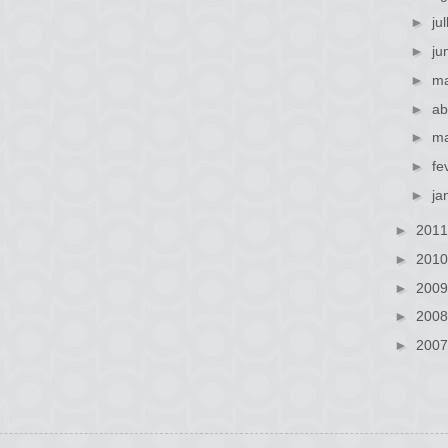
►
ju
►
ju
►
ma
►
ab
►
ma
►
fe
►
ja
►
201
►
201
►
200
►
200
►
200