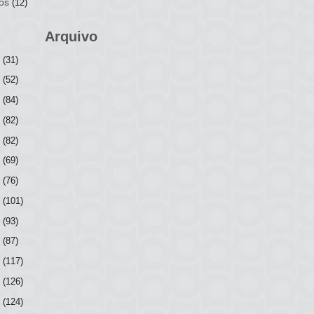
os
(12)
Arquivo
6
(31)
5
(52)
4
(84)
3
(82)
2
(82)
1
(69)
0
(76)
9
(101)
8
(93)
7
(87)
6
(117)
5
(126)
4
(124)