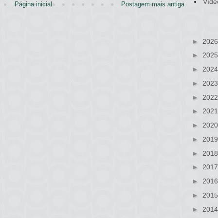
Víde
Página inicial
Postagem mais antiga
►
202
►
202
►
202
►
202
►
202
►
202
►
202
►
201
►
201
►
201
►
201
►
201
►
201