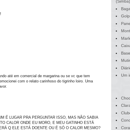
(Simba
Baga
!
Golp
Pane
Mont
Marl
Caix
Base
Muti
Diár
Um i
ando até em comercial de margarina ou se vc que tem
emocionei com o relato carinhoso do tigrinho loiro. Uma
avor.
Choc
Clar
Club
NUM É LUGAR PRA PERGUNTAR ISSO, MAS NÃO SABIA
Conc
ITO CALOR ONDE EU MORO, E MEU GATINHO ESTÁ
Cora
ERÁ Q ELE ESTÁ DOENTE OU É SÓ O CALOR MESMO?