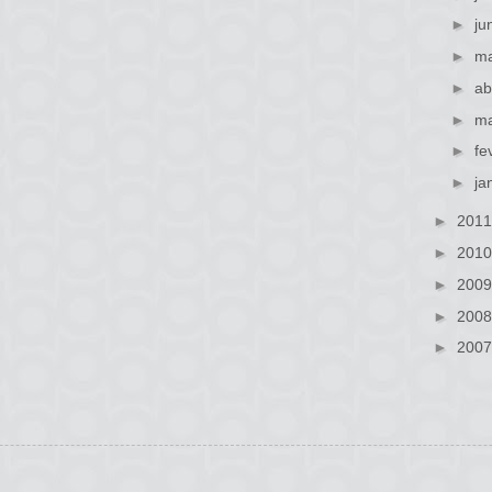
►
ju
►
ma
►
ab
►
ma
►
fe
►
ja
►
201
►
201
►
200
►
200
►
200