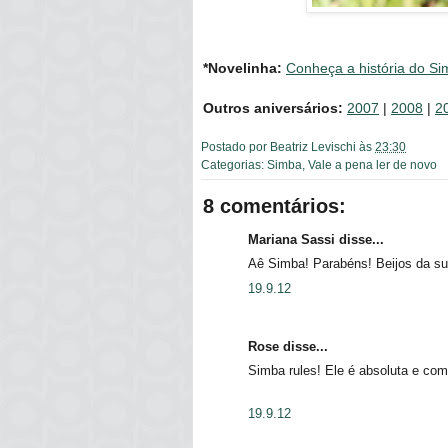
*Novelinha:
Conheça a história do S
Outros aniversários:
2007
|
2008
|
2
Postado por
Beatriz Levischi
às
23:30
Categorias:
Simba
,
Vale a pena ler de novo
8 comentários:
Mariana Sassi disse...
Aê Simba! Parabéns! Beijos da sua
19.9.12
Rose disse...
Simba rules! Ele é absoluta e comp
19.9.12