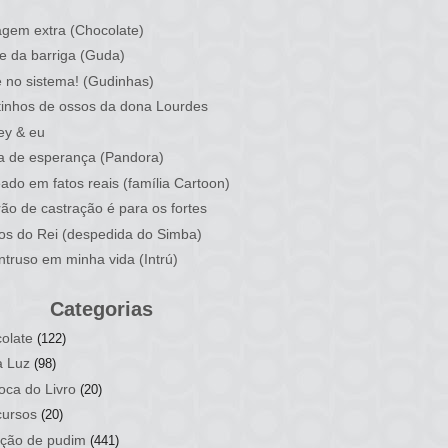
)
gem extra (Chocolate)
e da barriga (Guda)
 no sistema! (Gudinhas)
inhos de ossos da dona Lourdes
ey & eu
a de esperança (Pandora)
ado em fatos reais (família Cartoon)
rão de castração é para os fortes
ios do Rei (despedida do Simba)
ntruso em minha vida (Intrú)
Categorias
olate
(122)
a Luz
(98)
oca do Livro
(20)
ursos
(20)
ção de pudim
(441)