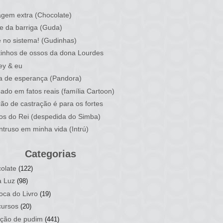
)
gem extra (Chocolate)
e da barriga (Guda)
 no sistema! (Gudinhas)
inhos de ossos da dona Lourdes
ey & eu
a de esperança (Pandora)
ado em fatos reais (família Cartoon)
rão de castração é para os fortes
ios do Rei (despedida do Simba)
ntruso em minha vida (Intrú)
Categorias
olate
(122)
a Luz
(98)
oca do Livro
(19)
ursos
(20)
ção de pudim
(441)