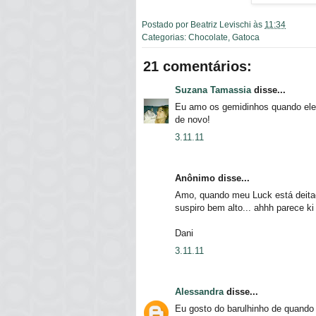
Postado por
Beatriz Levischi
às
11:34
Categorias:
Chocolate
,
Gatoca
21 comentários:
Suzana Tamassia
disse...
Eu amo os gemidinhos quando eles
de novo!
3.11.11
Anônimo disse...
Amo, quando meu Luck está deitad
suspiro bem alto... ahhh parece ki
Dani
3.11.11
Alessandra
disse...
Eu gosto do barulhinho de quando