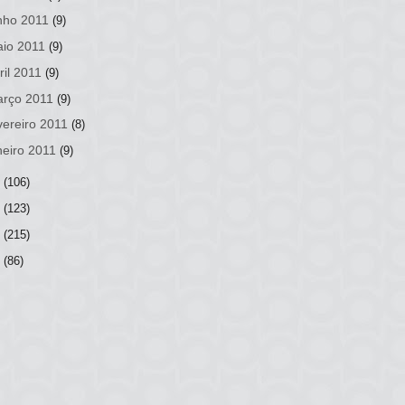
nho 2011
(9)
io 2011
(9)
ril 2011
(9)
rço 2011
(9)
vereiro 2011
(8)
neiro 2011
(9)
0
(106)
9
(123)
8
(215)
7
(86)