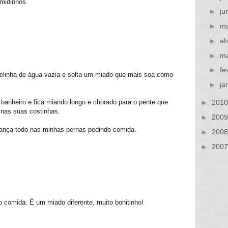
midinhos.
►
ju
►
ma
►
ab
►
ma
►
fe
elinha de água vazia e solta um miado que mais soa como
►
ja
banheiro e fica miando longo e chorado para o pente que
►
201
 nas suas costinhas.
►
200
ança todo nas minhas pernas pedindo comida.
►
200
►
200
 comida. É um miado diferente, muito bonitinho!