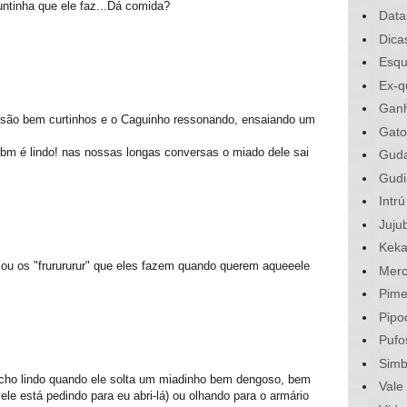
untinha que ele faz...Dá comida?
Data
Dica
Esqu
Ex-q
Gan
 são bem curtinhos e o Caguinho ressonando, ensaiando um
Gato
bm é lindo! nas nossas longas conversas o miado dele sai
Gud
Gudi
Intrú
Juju
Kek
! ou os "frurururur" que eles fazem quando querem aqueeele
Merc
Pime
Pipo
Pufo
Sim
cho lindo quando ele solta um miadinho bem dengoso, bem
Vale
 ele está pedindo para eu abri-lá) ou olhando para o armário