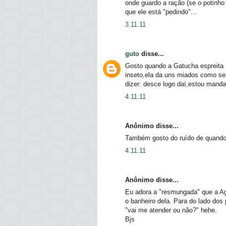
onde guardo a ração (se o potinho
que ele está "pedindo"...
3.11.11
guto
disse...
Gosto quando a Gatucha espreita
inseto,ela da uns miados como se
dizer: desce logo daí,estou mand
4.11.11
Anônimo disse...
Também gosto do ruído de quando
4.11.11
Anônimo disse...
Eu adora a "resmungada" que a Ag
o banheiro dela. Para do lado dos
"vai me atender ou não?" hehe.
Bjs