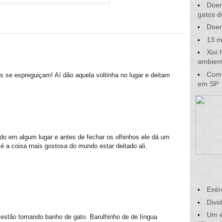
Doen
gatos d
Doen
13 m
Xixi
ambient
Como
 se espreguiçam! Aí dão aquela voltinha no lugar e deitam
em SP
o em algum lugar e antes de fechar os olhinhos ele dá um
 é a coisa mais gostosa do mundo estar deitado ali.
Exér
Divid
Um é
 estão tomando banho de gato. Barulhinho de de língua