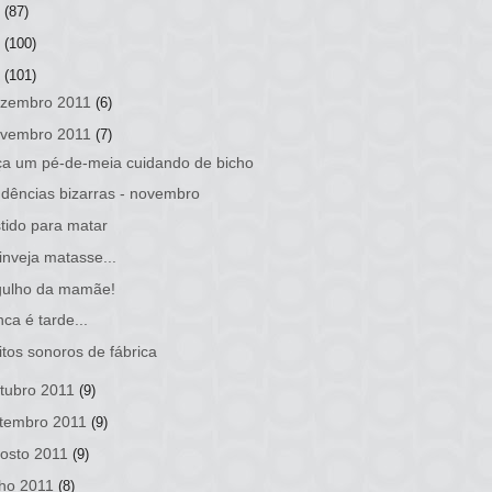
3
(87)
2
(100)
1
(101)
zembro 2011
(6)
vembro 2011
(7)
a um pé-de-meia cuidando de bicho
dências bizarras - novembro
tido para matar
inveja matasse...
gulho da mamãe!
ca é tarde...
itos sonoros de fábrica
tubro 2011
(9)
tembro 2011
(9)
osto 2011
(9)
lho 2011
(8)