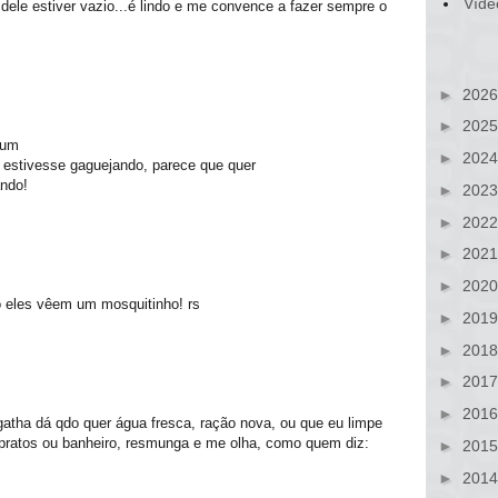
Víde
 dele estiver vazio...é lindo e me convence a fazer sempre o
►
202
►
202
 um
►
202
 estivesse gaguejando, parece que quer
ando!
►
202
►
202
►
202
►
202
 eles vêem um mosquitinho! rs
►
201
►
201
►
201
►
201
atha dá qdo quer água fresca, ração nova, ou que eu limpe
 pratos ou banheiro, resmunga e me olha, como quem diz:
►
201
►
201