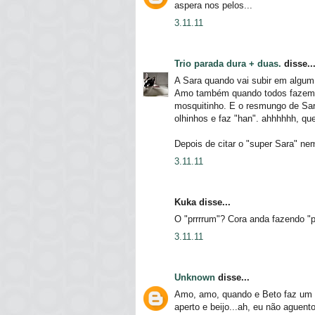
aspera nos pelos...
3.11.11
Trio parada dura + duas.
disse..
A Sara quando vai subir em algum 
Amo também quando todos fazem 
mosquitinho. E o resmungo de Sara
olhinhos e faz "han". ahhhhhh, que
Depois de citar o "super Sara" nem
3.11.11
Kuka disse...
O "prrrrum"? Cora anda fazendo "p
3.11.11
Unknown
disse...
Amo, amo, quando e Beto faz um 
aperto e beijo...ah, eu não aguent