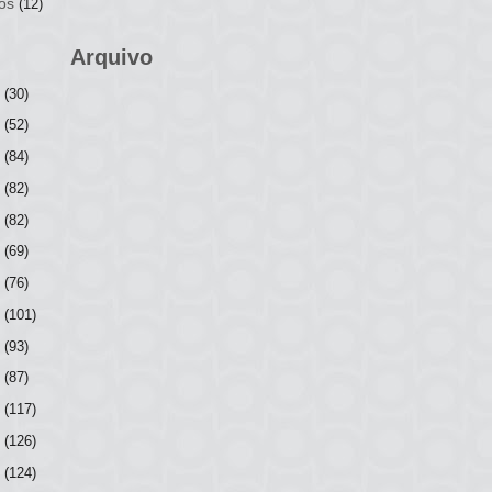
os
(12)
Arquivo
6
(30)
5
(52)
4
(84)
3
(82)
2
(82)
1
(69)
0
(76)
9
(101)
8
(93)
7
(87)
6
(117)
5
(126)
4
(124)