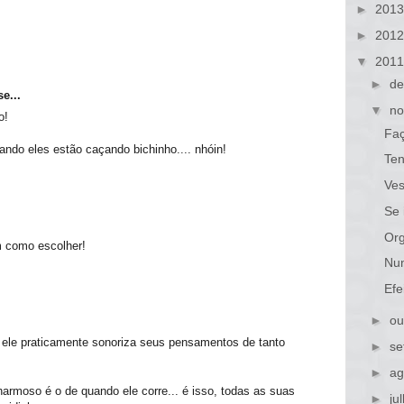
►
201
►
201
▼
201
►
de
e...
▼
no
o!
Faç
ndo eles estão caçando bichinho.... nhóin!
Ten
Ves
Se 
Or
m como escolher!
Nun
Efe
►
ou
! ele praticamente sonoriza seus pensamentos de tanto
►
se
►
ag
rmoso é o de quando ele corre... é isso, todas as suas
►
ju