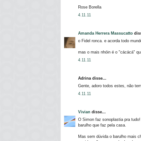
Rose Borella
4.11.11
Amanda Herrera Massucatto
diss
o Fidel ronca. e acorda todo mund
mas o mais nhóin é o "cácácá" qua
4.11.11
Adrina disse...
Gente, adoro todos estes, não te
4.11.11
Vivian
disse...
O Simon faz sonoplastia pra tudo
barulho que faz pela casa.
Mas sem dúvida o barulho mais cha