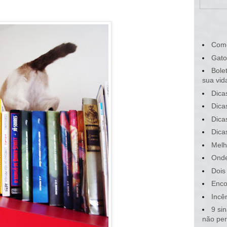
Com
Gato
Bole
sua vid
Dica
Dica
Dica
Dica
Melh
Onde
Dois
Enco
Incê
9 si
não pe