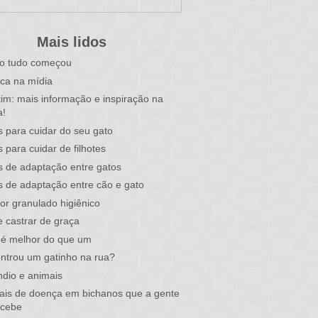
Mais lidos
o tudo começou
ca na mídia
tim: mais informação e inspiração na
a!
s para cuidar do seu gato
s para cuidar de filhotes
s de adaptação entre gatos
s de adaptação entre cão e gato
or granulado higiênico
 castrar de graça
 é melhor do que um
ntrou um gatinho na rua?
ndio e animais
nais de doença em bichanos que a gente
rcebe