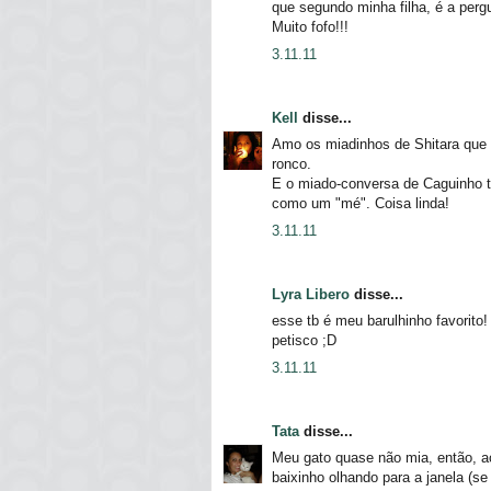
que segundo minha filha, é a perg
Muito fofo!!!
3.11.11
Kell
disse...
Amo os miadinhos de Shitara que
ronco.
E o miado-conversa de Caguinho t
como um "mé". Coisa linda!
3.11.11
Lyra Libero
disse...
esse tb é meu barulhinho favorito
petisco ;D
3.11.11
Tata
disse...
Meu gato quase não mia, então, a
baixinho olhando para a janela (se