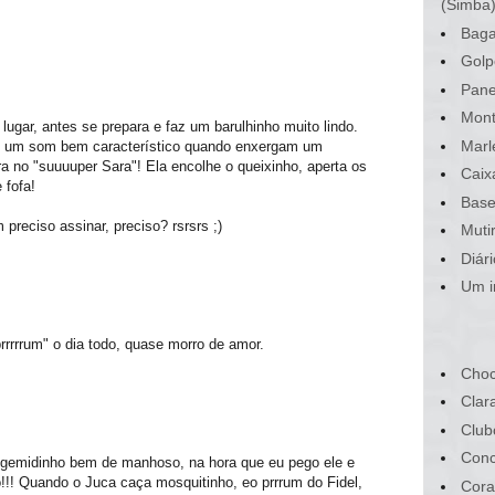
(Simba
Baga
Golp
Pane
.
Mont
lugar, antes se prepara e faz um barulhinho muito lindo.
Marl
um som bem característico quando enxergam um
 no "suuuuper Sara"! Ela encolhe o queixinho, aperta os
Caix
 fofa!
Base
 preciso assinar, preciso? rsrsrs ;)
Muti
Diár
Um i
rrrrrum" o dia todo, quase morro de amor.
Choc
Clar
Club
Conc
gemidinho bem de manhoso, na hora que eu pego ele e
o!!! Quando o Juca caça mosquitinho, eo prrrum do Fidel,
Cora