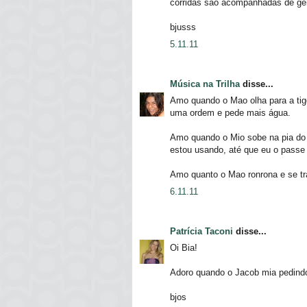
corridas são acompanhadas de ge
bjusss
5.11.11
Música na Trilha
disse...
Amo quando o Mao olha para a tig
uma ordem e pede mais água.
Amo quando o Mio sobe na pia do 
estou usando, até que eu o passe
Amo quanto o Mao ronrona e se tr
6.11.11
Patrícia Taconi
disse...
Oi Bia!
Adoro quando o Jacob mia pedindo
bjos