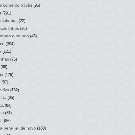
s comemorativas
(95)
s
(291)
eletinhos
(22)
ueletinhos
(26)
hando o mundo
(46)
ca
(394)
a
(121)
nhas
(75)
(86)
ba
(126)
a
(87)
vrivs
(162)
nta
(95)
ca
(84)
sa
(81)
ba
(86)
 a pena ler de novo
(180)