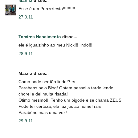
Marilia
disse...
Esse é um Purrrrrtesto!!!!!!!!!!
27.9.11
Tamires Nascimento
disse...
ele é igualzinho ao meu Nick!!! lindo!!!
28.9.11
Maiara disse...
Como pode ser tão lindo!? rs
Parabens pelo Blog! Ontem passei a tarde lendo,
chorei e dei muita risada!
Ótimo mesmo!!! Tenho um bigode e se chama ZEUS.
Pode ter certeza, ele faz jus ao nome! rsrs
Parabéns mais uma vez!
29.9.11