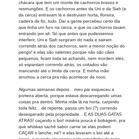
chácara que tem um monte de cachorros bravos e
resmungões. E os cachorros antes da Uni e da Siah (e
da cerca) entravam lá e destruiam horta, floreira,
cadeira de fio, tudo. Daí a gente percebeu certo dia
que tinha um furo na cerca, e que os cachorros tavam
entrando por ali. Só que antes que pudessemos
interferir, Uni e Siah surgiram do nada e sairam
correndo atrás dos cachorros, sem a menor noção do
perigo! e elas são valentes porque não são cães
pequenos, ficam toda se achando, nem mordem eles,
só espantam correndo atrás, os coitados vão
mancando até o limite da cerca. E minha mãe
arrumou a cerca pra não acontecer de novo.
Algumas semanas depois... meu pai esqueceu a
porteira aberta, porque estava descarregando umas
coisas pra dentro. Minha mãe lá na horta, carpindo
toda feliz... de repente, passa um boi (?) correndo
desesperado pela propriedade... E AS DUAS GATAS
ATRÁS! caçando o boi! miséria pouca é bobagem, pra
que whiskas sachê sabor carne se elas podem
CAÇAR o lanche, né? e elas levaram o boi até a
cerca, e quando ele correu pela estradinha de terra,