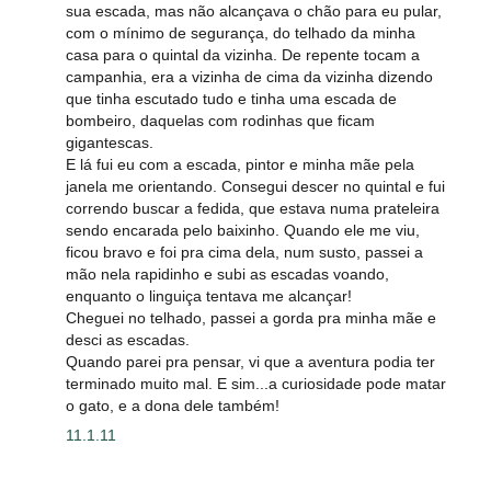
sua escada, mas não alcançava o chão para eu pular,
com o mínimo de segurança, do telhado da minha
casa para o quintal da vizinha. De repente tocam a
campanhia, era a vizinha de cima da vizinha dizendo
que tinha escutado tudo e tinha uma escada de
bombeiro, daquelas com rodinhas que ficam
gigantescas.
E lá fui eu com a escada, pintor e minha mãe pela
janela me orientando. Consegui descer no quintal e fui
correndo buscar a fedida, que estava numa prateleira
sendo encarada pelo baixinho. Quando ele me viu,
ficou bravo e foi pra cima dela, num susto, passei a
mão nela rapidinho e subi as escadas voando,
enquanto o linguiça tentava me alcançar!
Cheguei no telhado, passei a gorda pra minha mãe e
desci as escadas.
Quando parei pra pensar, vi que a aventura podia ter
terminado muito mal. E sim...a curiosidade pode matar
o gato, e a dona dele também!
11.1.11