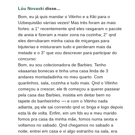
Lúu Novaski
disse...
Bom, eu já quis mandar o Vitinho e a Kiki para o
Uzbequistão várrias vezes! Mas três foram as mais
fortes: a 1° recentemente qnd eles rasgaram o pacote
de areia e fizeram a maior zona na cozinha; 2° qnd
eles derrubaram minha caixa de miçangas para
bijuterias e misturaram tudo e perderam mais da
metade e o 3° que vou descrever para participar do
concurso:
Bom, eu sou colecionadora de Barbies. Tenho
váaaarias bonecas e tinha uma casa linda de 3
andares montadadinha no meu quarto. Com
quartinhos, sala, cozinha e tudo mais. Qnd o Vitinho
começou a crescer, ele tb começou a querer passear
pela casa das Barbies, insistia em deitar bem no
tapete do banheirinho ¬¬ e com o Vitinho nada
adianta, pq ele sai correndo qnd vc briga e logo depois
esta lá de volta. Enfim, em um fds eu e meu marido
fomos pra casa da minha mãe, fomos numa sexta e
voltamos no sabado. Qnd chegamos no sabado a
noite, entrei em casa e vi algo estranho na sala, era