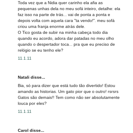
Toda vez que a Nidia quer carinho ela afia as
pequenas unhas dela no meu sofá inteiro, detalhe: ela
faz isso na parte de trás... vai de ponta a ponta e
depois volta com aquela cara "ta vendo!". meu sofá
criou uma franja enorme atrás dele.
O Tico gosta de subir na minha cabeça todo dia
quando eu acordo, adora dar patadas no meu olho
quando o despertador toca... pra que eu preciso de
relógio se eu tenho ele?
11.1.11
Natali disse...
Bia, só para dizer que está tudo tão divertido! Estou
amando as historias. Um gato pior que o outro! rsrsrs
Gatos são demais!! Tem como não ser absolutamente
louca por eles?
11.1.11
Carol disse...