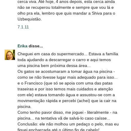
cerca viva. Até hoje, 4 anos depois, esta cerca ainda
não se recuperou totalmente e sempre que vou lá e
olho pra ela, lembro que quis mandar a Shiva para o
Uzbequistão.
7.1.11
Erika
disse...
Cheguei em casa do supermercado... Estava a família
toda ajudando a descarregar o carro e aqui temos
uma piscina bem próxima dessa área...
Os gatos se acostumaram a tomar água na piscina -
como se não tivesse lugar mais adequado para isso...
e o Francisco (que só se apoia com uma das patas
traseiras e por isso temos mais cuidados e atenção
com ele) estava tomando água e assustou-se com a
movimentação rápida e percebi (achei) que ia cair na
piscina.
Como tenho pavor disso, me joguei - literalmente - na
piscina... na tentativa vã de salvá-lo caso caísse...
Conclusão: ele não molhou um pedaço o pelo, mas eu
fiquei encharcada até o último fio de cabelo!