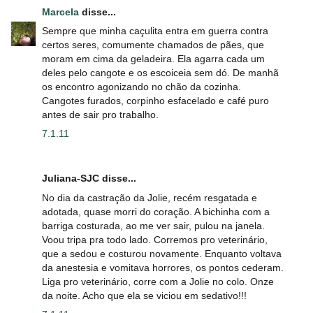
Marcela
disse...
Sempre que minha caçulita entra em guerra contra
certos seres, comumente chamados de pães, que
moram em cima da geladeira. Ela agarra cada um
deles pelo cangote e os escoiceia sem dó. De manhã
os encontro agonizando no chão da cozinha.
Cangotes furados, corpinho esfacelado e café puro
antes de sair pro trabalho.
7.1.11
Juliana-SJC disse...
No dia da castração da Jolie, recém resgatada e
adotada, quase morri do coração. A bichinha com a
barriga costurada, ao me ver sair, pulou na janela.
Voou tripa pra todo lado. Corremos pro veterinário,
que a sedou e costurou novamente. Enquanto voltava
da anestesia e vomitava horrores, os pontos cederam.
Liga pro veterinário, corre com a Jolie no colo. Onze
da noite. Acho que ela se viciou em sedativo!!!