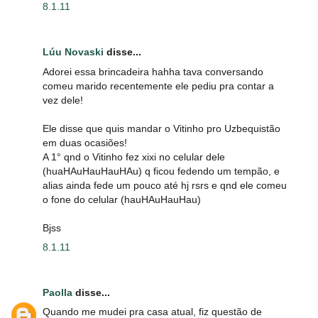
8.1.11
Lúu Novaski
disse...
Adorei essa brincadeira hahha tava conversando
comeu marido recentemente ele pediu pra contar a
vez dele!
Ele disse que quis mandar o Vitinho pro Uzbequistão
em duas ocasiões!
A 1° qnd o Vitinho fez xixi no celular dele
(huaHAuHauHauHAu) q ficou fedendo um tempão, e
alias ainda fede um pouco até hj rsrs e qnd ele comeu
o fone do celular (hauHAuHauHau)
Bjss
8.1.11
Paolla
disse...
Quando me mudei pra casa atual, fiz questão de