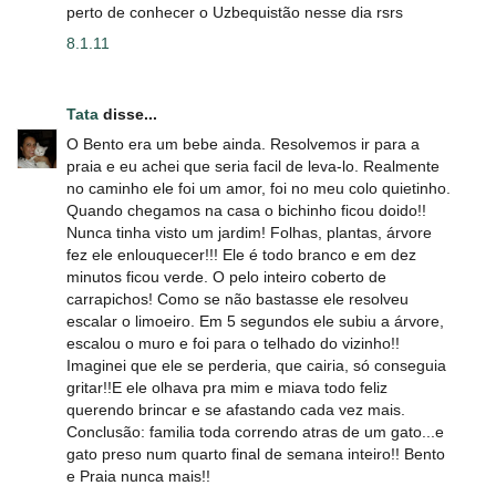
perto de conhecer o Uzbequistão nesse dia rsrs
8.1.11
Tata
disse...
O Bento era um bebe ainda. Resolvemos ir para a
praia e eu achei que seria facil de leva-lo. Realmente
no caminho ele foi um amor, foi no meu colo quietinho.
Quando chegamos na casa o bichinho ficou doido!!
Nunca tinha visto um jardim! Folhas, plantas, árvore
fez ele enlouquecer!!! Ele é todo branco e em dez
minutos ficou verde. O pelo inteiro coberto de
carrapichos! Como se não bastasse ele resolveu
escalar o limoeiro. Em 5 segundos ele subiu a árvore,
escalou o muro e foi para o telhado do vizinho!!
Imaginei que ele se perderia, que cairia, só conseguia
gritar!!E ele olhava pra mim e miava todo feliz
querendo brincar e se afastando cada vez mais.
Conclusão: familia toda correndo atras de um gato...e
gato preso num quarto final de semana inteiro!! Bento
e Praia nunca mais!!