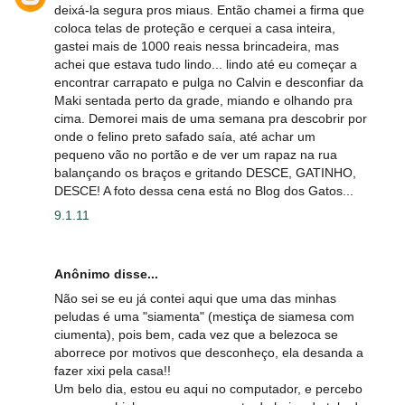
deixá-la segura pros miaus. Então chamei a firma que
coloca telas de proteção e cerquei a casa inteira,
gastei mais de 1000 reais nessa brincadeira, mas
achei que estava tudo lindo... lindo até eu começar a
encontrar carrapato e pulga no Calvin e desconfiar da
Maki sentada perto da grade, miando e olhando pra
cima. Demorei mais de uma semana pra descobrir por
onde o felino preto safado saía, até achar um
pequeno vão no portão e de ver um rapaz na rua
balançando os braços e gritando DESCE, GATINHO,
DESCE! A foto dessa cena está no Blog dos Gatos...
9.1.11
Anônimo disse...
Não sei se eu já contei aqui que uma das minhas
peludas é uma "siamenta" (mestiça de siamesa com
ciumenta), pois bem, cada vez que a belezoca se
aborrece por motivos que desconheço, ela desanda a
fazer xixi pela casa!!
Um belo dia, estou eu aqui no computador, e percebo