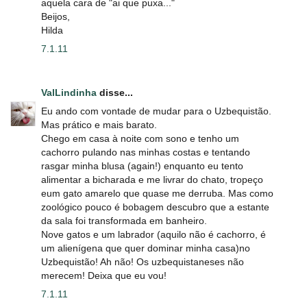
aquela cara de "ai que puxa..."
Beijos,
Hilda
7.1.11
ValLindinha
disse...
Eu ando com vontade de mudar para o Uzbequistão.
Mas prático e mais barato.
Chego em casa à noite com sono e tenho um
cachorro pulando nas minhas costas e tentando
rasgar minha blusa (again!) enquanto eu tento
alimentar a bicharada e me livrar do chato, tropeço
eum gato amarelo que quase me derruba. Mas como
zoológico pouco é bobagem descubro que a estante
da sala foi transformada em banheiro.
Nove gatos e um labrador (aquilo não é cachorro, é
um alienígena que quer dominar minha casa)no
Uzbequistão! Ah não! Os uzbequistaneses não
merecem! Deixa que eu vou!
7.1.11