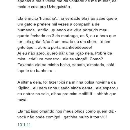
apenas a mais velha me dá vontade de me mudar, de
mala e cuia pra Uzbequistão.
Ela é muito 'humana'.. na verdade ela não sabe que é
um gato e prefere mil vezes a companhia de
humanos.. então.. quando ela vê a porta do meu
quarto fechada as 3 da madruga, as 5, ou a hora que
for.. ela grita! Não é um miado ou um choro.. é um
grito tipo .. abre a porta manhêêêêeeee!
Aí eu não abro. quero dar uma lição nela. Pobre de
mim.. criei um monstro.. ela se vinga!!! Como?
Faxendo xixi na minha bolsa, sapato, almofada, sofá,
tapete do banheiro..
A última dela, foi fazer xixi na minha bolsa novinha da
Kipling.. eu nem tinha usado ainda gente.. ela esperou
eu entrar na sala, olhou pra mim e xiiiiiiiii... ahhhh que
raiva!
Ela faz isso olhando nos meus olhos como quem diz -
você não pode comigo!.. gatinha muito à toa viu!
10.1.11