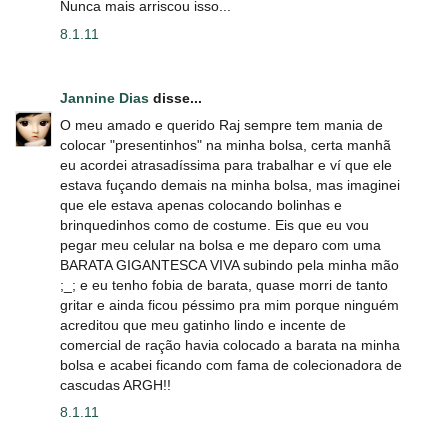
Nunca mais arriscou isso...
8.1.11
Jannine Dias
disse...
O meu amado e querido Raj sempre tem mania de
colocar "presentinhos" na minha bolsa, certa manhã
eu acordei atrasadíssima para trabalhar e ví que ele
estava fuçando demais na minha bolsa, mas imaginei
que ele estava apenas colocando bolinhas e
brinquedinhos como de costume. Eis que eu vou
pegar meu celular na bolsa e me deparo com uma
BARATA GIGANTESCA VIVA subindo pela minha mão
;_; e eu tenho fobia de barata, quase morri de tanto
gritar e ainda ficou péssimo pra mim porque ninguém
acreditou que meu gatinho lindo e incente de
comercial de ração havia colocado a barata na minha
bolsa e acabei ficando com fama de colecionadora de
cascudas ARGH!!
8.1.11