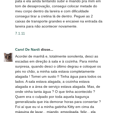
pata e ela ainda tentando subir e miando pra mim em
tom de desaprovação, consegui colocar metade do
meu corpo dentro da lareira e com dificuldade
consegui tirar a cretina lá de dentro. Peguei as 2
caixas de transporte grandes e encaixei na entrada da
lareira para não acontecer novamente.
7.1.11
Carol De Nardi
disse...
Acordei de manhã e, totalmente sonolenta, desci as
escadas em direção à sala e à cozinha. Para minha
surpresa, quando desci o último degrau e coloquei os
pés no chão, a minha sala estava completamente
alagada ! Tomei um susto !! Tinha água para todos os
lados. A sala estava alagada, a cozinha estava
alagada e a área de serviço estava alagada. Mas, de
onde vinha tanta água ? O que tinha acontecido ?
Quem era o culpado por toda aquela bagunça
generalizada que iria demorar horas para consertar ?
Foi aí que eu vi a minha gatinha Kitty em cima da
máquina de lavar... miando, empolgada, feliz... ela