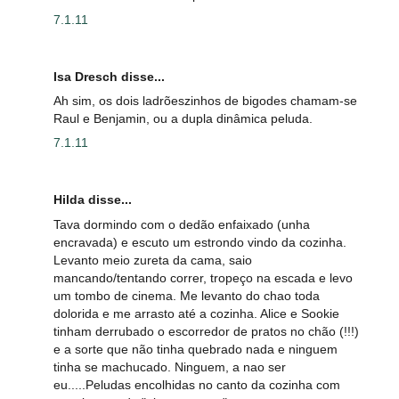
7.1.11
Isa Dresch disse...
Ah sim, os dois ladrõeszinhos de bigodes chamam-se
Raul e Benjamin, ou a dupla dinâmica peluda.
7.1.11
Hilda disse...
Tava dormindo com o dedão enfaixado (unha
encravada) e escuto um estrondo vindo da cozinha.
Levanto meio zureta da cama, saio
mancando/tentando correr, tropeço na escada e levo
um tombo de cinema. Me levanto do chao toda
dolorida e me arrasto até a cozinha. Alice e Sookie
tinham derrubado o escorredor de pratos no chão (!!!)
e a sorte que não tinha quebrado nada e ninguem
tinha se machucado. Ninguem, a nao ser
eu.....Peludas encolhidas no canto da cozinha com