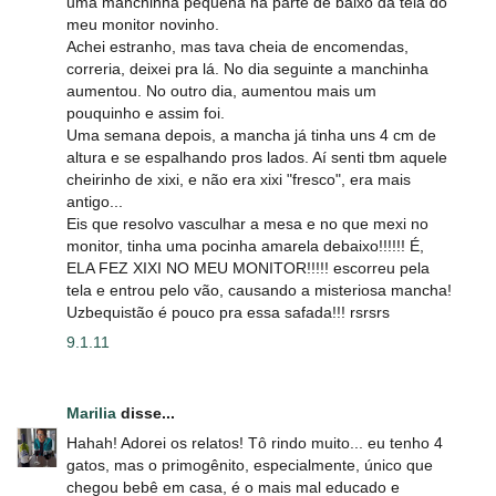
uma manchinha pequena na parte de baixo da tela do
meu monitor novinho.
Achei estranho, mas tava cheia de encomendas,
correria, deixei pra lá. No dia seguinte a manchinha
aumentou. No outro dia, aumentou mais um
pouquinho e assim foi.
Uma semana depois, a mancha já tinha uns 4 cm de
altura e se espalhando pros lados. Aí senti tbm aquele
cheirinho de xixi, e não era xixi "fresco", era mais
antigo...
Eis que resolvo vasculhar a mesa e no que mexi no
monitor, tinha uma pocinha amarela debaixo!!!!!! É,
ELA FEZ XIXI NO MEU MONITOR!!!!! escorreu pela
tela e entrou pelo vão, causando a misteriosa mancha!
Uzbequistão é pouco pra essa safada!!! rsrsrs
9.1.11
Marilia
disse...
Hahah! Adorei os relatos! Tô rindo muito... eu tenho 4
gatos, mas o primogênito, especialmente, único que
chegou bebê em casa, é o mais mal educado e