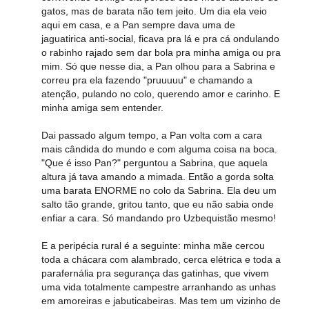
gatos, mas de barata não tem jeito. Um dia ela veio
aqui em casa, e a Pan sempre dava uma de
jaguatirica anti-social, ficava pra lá e pra cá ondulando
o rabinho rajado sem dar bola pra minha amiga ou pra
mim. Só que nesse dia, a Pan olhou para a Sabrina e
correu pra ela fazendo "pruuuuu" e chamando a
atenção, pulando no colo, querendo amor e carinho. E
minha amiga sem entender.
Dai passado algum tempo, a Pan volta com a cara
mais cândida do mundo e com alguma coisa na boca.
"Que é isso Pan?" perguntou a Sabrina, que aquela
altura já tava amando a mimada. Então a gorda solta
uma barata ENORME no colo da Sabrina. Ela deu um
salto tão grande, gritou tanto, que eu não sabia onde
enfiar a cara. Só mandando pro Uzbequistão mesmo!
E a peripécia rural é a seguinte: minha mãe cercou
toda a chácara com alambrado, cerca elétrica e toda a
parafernália pra segurança das gatinhas, que vivem
uma vida totalmente campestre arranhando as unhas
em amoreiras e jabuticabeiras. Mas tem um vizinho de