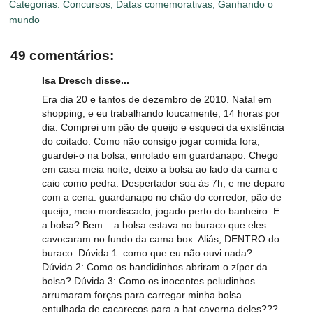
Categorias:
Concursos
,
Datas comemorativas
,
Ganhando o
mundo
49 comentários:
Isa Dresch disse...
Era dia 20 e tantos de dezembro de 2010. Natal em
shopping, e eu trabalhando loucamente, 14 horas por
dia. Comprei um pão de queijo e esqueci da existência
do coitado. Como não consigo jogar comida fora,
guardei-o na bolsa, enrolado em guardanapo. Chego
em casa meia noite, deixo a bolsa ao lado da cama e
caio como pedra. Despertador soa às 7h, e me deparo
com a cena: guardanapo no chão do corredor, pão de
queijo, meio mordiscado, jogado perto do banheiro. E
a bolsa? Bem... a bolsa estava no buraco que eles
cavocaram no fundo da cama box. Aliás, DENTRO do
buraco. Dúvida 1: como que eu não ouvi nada?
Dúvida 2: Como os bandidinhos abriram o zíper da
bolsa? Dúvida 3: Como os inocentes peludinhos
arrumaram forças para carregar minha bolsa
entulhada de cacarecos para a bat caverna deles???