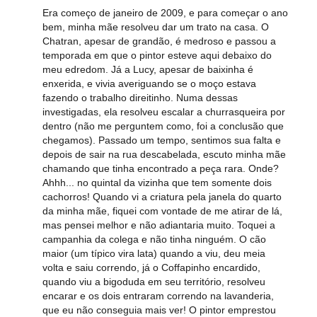
Era começo de janeiro de 2009, e para começar o ano
bem, minha mãe resolveu dar um trato na casa. O
Chatran, apesar de grandão, é medroso e passou a
temporada em que o pintor esteve aqui debaixo do
meu edredom. Já a Lucy, apesar de baixinha é
enxerida, e vivia averiguando se o moço estava
fazendo o trabalho direitinho. Numa dessas
investigadas, ela resolveu escalar a churrasqueira por
dentro (não me perguntem como, foi a conclusão que
chegamos). Passado um tempo, sentimos sua falta e
depois de sair na rua descabelada, escuto minha mãe
chamando que tinha encontrado a peça rara. Onde?
Ahhh... no quintal da vizinha que tem somente dois
cachorros! Quando vi a criatura pela janela do quarto
da minha mãe, fiquei com vontade de me atirar de lá,
mas pensei melhor e não adiantaria muito. Toquei a
campanhia da colega e não tinha ninguém. O cão
maior (um típico vira lata) quando a viu, deu meia
volta e saiu correndo, já o Coffapinho encardido,
quando viu a bigoduda em seu território, resolveu
encarar e os dois entraram correndo na lavanderia,
que eu não conseguia mais ver! O pintor emprestou