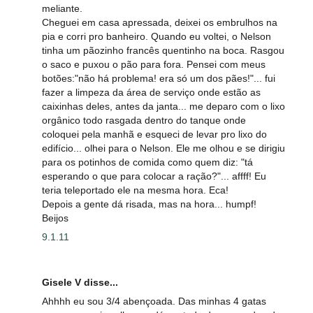
meliante.
Cheguei em casa apressada, deixei os embrulhos na
pia e corri pro banheiro. Quando eu voltei, o Nelson
tinha um pãozinho francês quentinho na boca. Rasgou
o saco e puxou o pão para fora. Pensei com meus
botões:"não há problema! era só um dos pães!"... fui
fazer a limpeza da área de serviço onde estão as
caixinhas deles, antes da janta... me deparo com o lixo
orgânico todo rasgada dentro do tanque onde
coloquei pela manhã e esqueci de levar pro lixo do
edifício... olhei para o Nelson. Ele me olhou e se dirigiu
para os potinhos de comida como quem diz: "tá
esperando o que para colocar a ração?"... affff! Eu
teria teleportado ele na mesma hora. Eca!
Depois a gente dá risada, mas na hora... humpf!
Beijos
9.1.11
Gisele V disse...
Ahhhh eu sou 3/4 abençoada. Das minhas 4 gatas