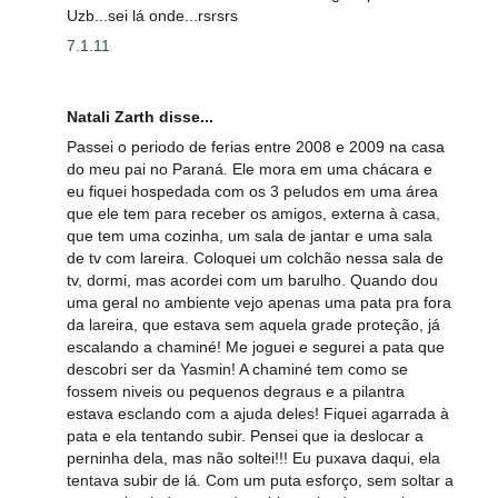
Uzb...sei lá onde...rsrsrs
7.1.11
Natali Zarth disse...
Passei o periodo de ferias entre 2008 e 2009 na casa
do meu pai no Paraná. Ele mora em uma chácara e
eu fiquei hospedada com os 3 peludos em uma área
que ele tem para receber os amigos, externa à casa,
que tem uma cozinha, um sala de jantar e uma sala
de tv com lareira. Coloquei um colchão nessa sala de
tv, dormi, mas acordei com um barulho. Quando dou
uma geral no ambiente vejo apenas uma pata pra fora
da lareira, que estava sem aquela grade proteção, já
escalando a chaminé! Me joguei e segurei a pata que
descobri ser da Yasmin! A chaminé tem como se
fossem niveis ou pequenos degraus e a pilantra
estava esclando com a ajuda deles! Fiquei agarrada à
pata e ela tentando subir. Pensei que ia deslocar a
perninha dela, mas não soltei!!! Eu puxava daqui, ela
tentava subir de lá. Com um puta esforço, sem soltar a