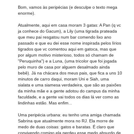
Bom, vamos às peripécias (e desculpe o texto mega
enorme).
Atualmente, aqui em casa moram 3 gatas: A Pan (q vc
ja conhece do Gacum), a Lily (uma tigrada prateada
que meu pai resgatou num bar comendo lixo ano
passado e que eu dei esse nome inspirada pelos lírios
tigrados que vc comentou aqui em gatoca, mas que
por algum motivo misterioso, todos só chamam de
"Peruquinha") e a Luna, (uma tricolor que foi jogada
pelo muro de casa por alguem desalmado ainda
bebê). Já na chácara dos meus pais, que fica a uns 10
minutos de carro daqui, moram Uni e Siah, uma
sialata e uma siamesa verdadeira, que são as paixões
da minha mãe e a gente adotou do campus da minha
faculdade, e a gente vai todos os dias lá ver como as
lindinhas estão. Mas enfim...
Uma peripécia urbana: eu tenho uma amiga chamada
Sabrina que atualmente mora no RJ. Ela morre de
medo de duas coisas: gatos e baratas. É claro que
convivendo comigo ela perdeu esse medo absurdo de