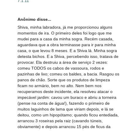
7.1.11
Anônimo disse...
Shiva, minha labradora, já me proporcionou alguns
momentos de ira. O primeiro deles foi logo que me
mudei para a casa da minha sogra. Recém casada,
aguardava que a obra terminasse para ir para minha
casa, o que levou 8 meses. E a Shiva lá. Minha sogra
detesta bichos. E a Shiva, percebendo isso, tratava de
provocar. Ela destruiu a área de serviço 2 vezes:
comeu TODOS os cabos de vassoura, rodos e
pazinhas de lixo; comeu os baldes, a bacia. Rasgou os
panos de chão. Sorte que os produtos de limpeza
ficam no armário, bem no alto. Nem bem nos
recuperamos deste incidente, ela resolveu atacar o
impecável jardim: cavou um buraco e abriu a torneira
(pense na conta de água!), fazendo o primeiro de
muitos laguinhos de lama que viriam depois, e lá se
deitou, como um hipopótamo; quando ficou entediada,
arrancou 3 roseiras pela raiz (cavando túneis,
obviamente) e depois arrancou 15 pés de ficus da