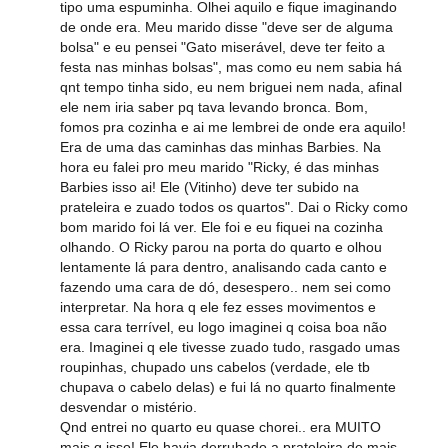
tipo uma espuminha. Olhei aquilo e fique imaginando
de onde era. Meu marido disse "deve ser de alguma
bolsa" e eu pensei "Gato miserável, deve ter feito a
festa nas minhas bolsas", mas como eu nem sabia há
qnt tempo tinha sido, eu nem briguei nem nada, afinal
ele nem iria saber pq tava levando bronca. Bom,
fomos pra cozinha e ai me lembrei de onde era aquilo!
Era de uma das caminhas das minhas Barbies. Na
hora eu falei pro meu marido "Ricky, é das minhas
Barbies isso ai! Ele (Vitinho) deve ter subido na
prateleira e zuado todos os quartos". Dai o Ricky como
bom marido foi lá ver. Ele foi e eu fiquei na cozinha
olhando. O Ricky parou na porta do quarto e olhou
lentamente lá para dentro, analisando cada canto e
fazendo uma cara de dó, desespero.. nem sei como
interpretar. Na hora q ele fez esses movimentos e
essa cara terrível, eu logo imaginei q coisa boa não
era. Imaginei q ele tivesse zuado tudo, rasgado umas
roupinhas, chupado uns cabelos (verdade, ele tb
chupava o cabelo delas) e fui lá no quarto finalmente
desvendar o mistério.
Qnd entrei no quarto eu quase chorei.. era MUITO
mais q isso! Ele havia derrubado a prateleira de mais