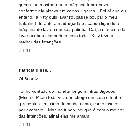
queria me mostrar que a máquina funcionava
conforme ela pisava em certos lugares... Foi aí que eu
entendi: a Kitty quis lavar roupas (e poupar o meu
trabalho) durante a madrugada e acabou ligando a
máquina de lavar com sua patinha. Daí, a máquina de
lavar acabou alagando a casa toda.. Kitty teve a
melhor das intenções.
7.1.11
Patricia disse...
Oi Beatriz
Tenho vontade de mandar longe minhas Bigodes
(Mima e Micri) toda vez que chego em casa e tenho
"presentes" em cima da minha cama, como insetos
por exemplo... Mas no fundo, sei que é com a melhor
das intenções, afinal elas me amam!
7.1.11