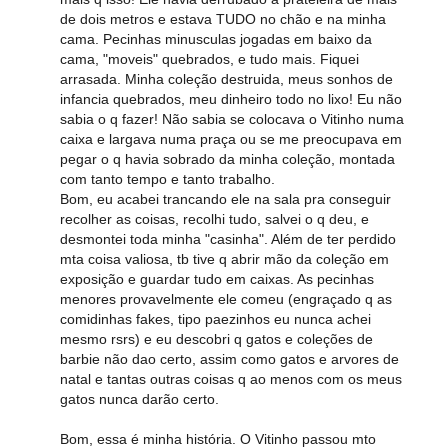
de dois metros e estava TUDO no chão e na minha
cama. Pecinhas minusculas jogadas em baixo da
cama, "moveis" quebrados, e tudo mais. Fiquei
arrasada. Minha coleção destruida, meus sonhos de
infancia quebrados, meu dinheiro todo no lixo! Eu não
sabia o q fazer! Não sabia se colocava o Vitinho numa
caixa e largava numa praça ou se me preocupava em
pegar o q havia sobrado da minha coleção, montada
com tanto tempo e tanto trabalho.
Bom, eu acabei trancando ele na sala pra conseguir
recolher as coisas, recolhi tudo, salvei o q deu, e
desmontei toda minha "casinha". Além de ter perdido
mta coisa valiosa, tb tive q abrir mão da coleção em
exposição e guardar tudo em caixas. As pecinhas
menores provavelmente ele comeu (engraçado q as
comidinhas fakes, tipo paezinhos eu nunca achei
mesmo rsrs) e eu descobri q gatos e coleções de
barbie não dao certo, assim como gatos e arvores de
natal e tantas outras coisas q ao menos com os meus
gatos nunca darão certo.
Bom, essa é minha história. O Vitinho passou mto