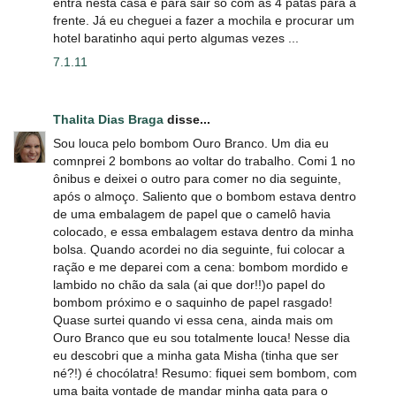
entra nesta casa é para sair só com as 4 patas para a
frente. Já eu cheguei a fazer a mochila e procurar um
hotel baratinho aqui perto algumas vezes ...
7.1.11
Thalita Dias Braga
disse...
Sou louca pelo bombom Ouro Branco. Um dia eu
comnprei 2 bombons ao voltar do trabalho. Comi 1 no
ônibus e deixei o outro para comer no dia seguinte,
após o almoço. Saliento que o bombom estava dentro
de uma embalagem de papel que o camelô havia
colocado, e essa embalagem estava dentro da minha
bolsa. Quando acordei no dia seguinte, fui colocar a
ração e me deparei com a cena: bombom mordido e
lambido no chão da sala (ai que dor!!)o papel do
bombom próximo e o saquinho de papel rasgado!
Quase surtei quando vi essa cena, ainda mais om
Ouro Branco que eu sou totalmente louca! Nesse dia
eu descobri que a minha gata Misha (tinha que ser
né?!) é chocólatra! Resumo: fiquei sem bombom, com
uma baita vontade de mandar minha gata para o