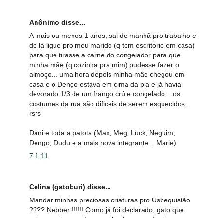
Anônimo disse...
A mais ou menos 1 anos, sai de manhã pro trabalho e
de lá ligue pro meu marido (q tem escritorio em casa)
para que tirasse a carne do congelador para que
minha mãe (q cozinha pra mim) pudesse fazer o
almoço... uma hora depois minha mãe chegou em
casa e o Dengo estava em cima da pia e já havia
devorado 1/3 de um frango crú e congelado... os
costumes da rua são dificeis de serem esquecidos...
rsrs
Dani e toda a patota (Max, Meg, Luck, Neguim,
Dengo, Dudu e a mais nova integrante... Marie)
7.1.11
Celina (gatoburi) disse...
Mandar minhas preciosas criaturas pro Usbequistão
???? Nébber !!!!!! Como já foi declarado, gato que