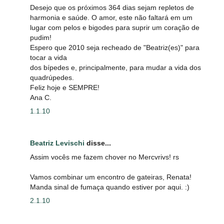
Desejo que os próximos 364 dias sejam repletos de
harmonia e saúde. O amor, este não faltará em um
lugar com pelos e bigodes para suprir um coração de
pudim!
Espero que 2010 seja recheado de "Beatriz(es)" para
tocar a vida
dos bípedes e, principalmente, para mudar a vida dos
quadrúpedes.
Feliz hoje e SEMPRE!
Ana C.
1.1.10
Beatriz Levischi
disse...
Assim vocês me fazem chover no Mercvrivs! rs
Vamos combinar um encontro de gateiras, Renata!
Manda sinal de fumaça quando estiver por aqui. :)
2.1.10