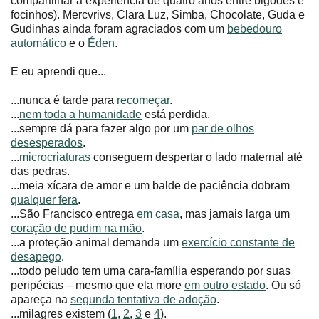
compartilhar a experiência de quatro anos entre bigodes e
focinhos). Mercvrivs, Clara Luz, Simba, Chocolate, Guda e
Gudinhas ainda foram agraciados com um
bebedouro
automático
e o
Éden
.
E eu aprendi que...
...nunca é tarde para
recomeçar
.
...
nem toda a humanidade
está perdida.
...sempre dá para fazer algo por um
par de olhos
desesperados
.
...
microcriaturas
conseguem despertar o lado maternal até
das pedras.
...meia xícara de amor e um balde de paciência dobram
qualquer fera
.
...São Francisco entrega
em casa
, mas jamais larga um
coração de pudim na mão
.
...a proteção animal demanda um
exercício constante de
desapego
.
...todo peludo tem uma cara-família esperando por suas
peripécias – mesmo que ela more
em outro estado
. Ou só
apareça na
segunda tentativa de adoção
.
...milagres existem (
1
,
2
,
3
e
4
).