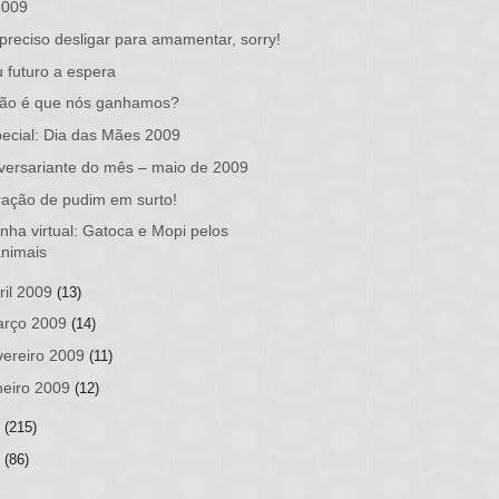
2009
preciso desligar para amamentar, sorry!
 futuro a espera
não é que nós ganhamos?
ecial: Dia das Mães 2009
versariante do mês – maio de 2009
ação de pudim em surto!
inha virtual: Gatoca e Mopi pelos
animais
ril 2009
(13)
rço 2009
(14)
vereiro 2009
(11)
neiro 2009
(12)
8
(215)
7
(86)