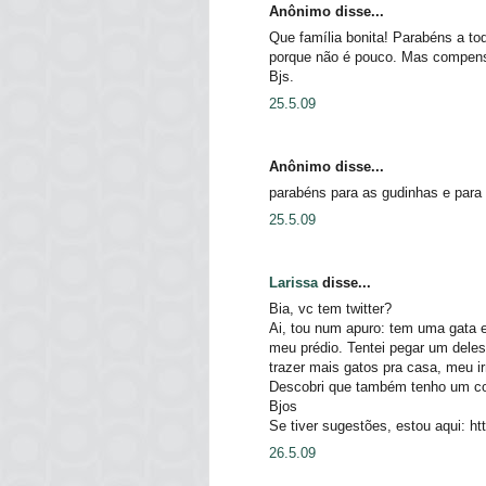
Anônimo disse...
Que família bonita! Parabéns a to
porque não é pouco. Mas compensa
Bjs.
25.5.09
Anônimo disse...
parabéns para as gudinhas e para 
25.5.09
Larissa
disse...
Bia, vc tem twitter?
Ai, tou num apuro: tem uma gata e
meu prédio. Tentei pegar um dele
trazer mais gatos pra casa, meu i
Descobri que também tenho um co
Bjos
Se tiver sugestões, estou aqui: htt
26.5.09