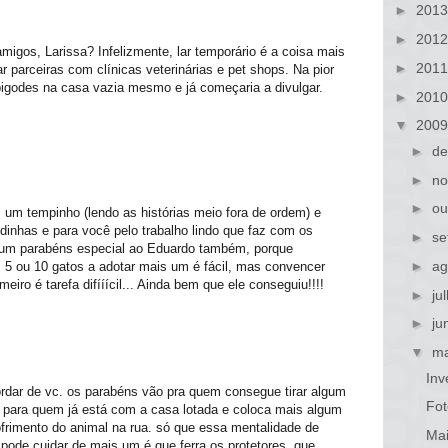
►
201
►
201
migos, Larissa? Infelizmente, lar temporário é a coisa mais
►
201
ar parceiras com clínicas veterinárias e pet shops. Na pior
 bigodes na casa vazia mesmo e já começaria a divulgar.
►
201
▼
200
►
de
►
no
►
ou
um tempinho (lendo as histórias meio fora de ordem) e
dinhas e para você pelo trabalho lindo que faz com os
►
se
 um parabéns especial ao Eduardo também, porque
►
ag
5 ou 10 gatos a adotar mais um é fácil, mas convencer
iro é tarefa difííícil... Ainda bem que ele conseguiu!!!!
►
ju
►
ju
▼
ma
Inv
ordar de vc. os parabéns vão pra quem consegue tirar algum
Fot
a para quem já está com a casa lotada e coloca mais algum
frimento do animal na rua. só que essa mentalidade de
Mai
ode cuidar de mais um é que ferra os protetores, que