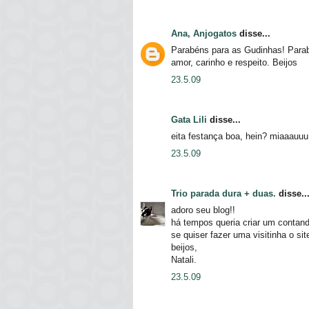
Ana, Anjogatos
disse...
Parabéns para as Gudinhas! Parab
amor, carinho e respeito. Beijos
23.5.09
Gata Lili
disse...
eita festança boa, hein? miaaauuu
23.5.09
Trio parada dura + duas.
disse..
adoro seu blog!!
há tempos queria criar um contand
se quiser fazer uma visitinha o si
beijos,
Natali.
23.5.09