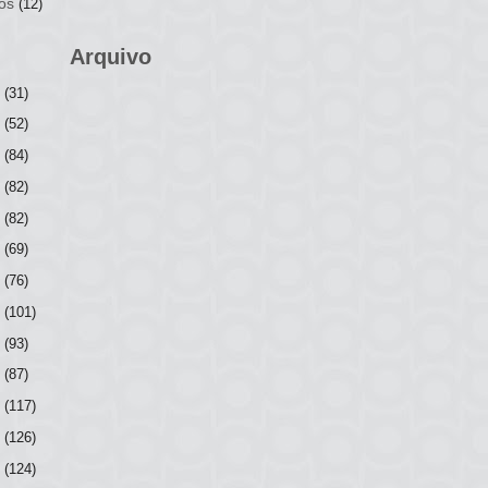
os
(12)
Arquivo
6
(31)
5
(52)
4
(84)
3
(82)
2
(82)
1
(69)
0
(76)
9
(101)
8
(93)
7
(87)
6
(117)
5
(126)
4
(124)