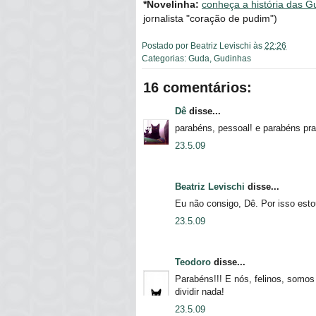
*Novelinha:
conheça a história das G
jornalista "coração de pudim")
Postado por
Beatriz Levischi
às
22:26
Categorias:
Guda
,
Gudinhas
16 comentários:
Dê
disse...
parabéns, pessoal! e parabéns pra
23.5.09
Beatriz Levischi
disse...
Eu não consigo, Dê. Por isso est
23.5.09
Teodoro
disse...
Parabéns!!! E nós, felinos, somo
dividir nada!
23.5.09