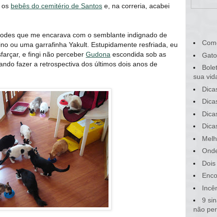
m os
bebês do cemitério de Santos
e, na correria, acabei
bigodes que me encarava com o semblante indignado de
Com
ino ou uma garrafinha Yakult. Estupidamente resfriada, eu
farçar, e fingi não perceber
Gudona
escondida sob as
Gato
tando fazer a retrospectiva dos últimos dois anos de
Bole
sua vid
Dica
Dica
Dica
Dica
Melh
Onde
Dois
Enco
Incê
9 si
não pe