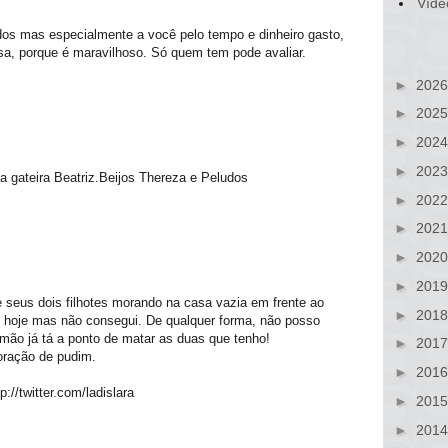
Víde
dos mas especialmente a você pelo tempo e dinheiro gasto,
, porque é maravilhoso. Só quem tem pode avaliar.
►
202
►
202
►
202
►
202
a gateira Beatriz.Beijos Thereza e Peludos
►
202
►
202
►
202
►
201
 seus dois filhotes morando na casa vazia em frente ao
►
201
s hoje mas não consegui. De qualquer forma, não posso
rmão já tá a ponto de matar as duas que tenho!
►
201
ração de pudim.
►
201
p://twitter.com/ladislara
►
201
►
201