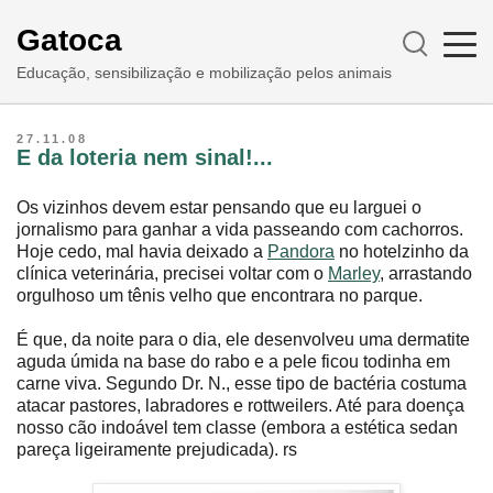
Gatoca
Educação, sensibilização e mobilização pelos animais
27.11.08
E da loteria nem sinal!...
Os vizinhos devem estar pensando que eu larguei o
jornalismo para ganhar a vida passeando com cachorros.
Hoje cedo, mal havia deixado a
Pandora
no hotelzinho da
clínica veterinária, precisei voltar com o
Marley
, arrastando
orgulhoso um tênis velho que encontrara no parque.
É que, da noite para o dia, ele desenvolveu uma dermatite
aguda úmida na base do rabo e a pele ficou todinha em
carne viva. Segundo Dr. N., esse tipo de bactéria costuma
atacar pastores, labradores e rottweilers. Até para doença
nosso cão indoável tem classe (embora a estética sedan
pareça ligeiramente prejudicada). rs