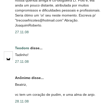
nossa querida amiga e co-blogueira LI. Pois é, ela
anda um pouco distante, atribulada por muitos
compromissos e dificuldades pessoais e profissionais.
Seria ótimo um 'oi' seu neste momento. Escreva p/
"trecosefricotes@hotmail.com" Abração.
JoaquimRoberto.
27.11.08
Teodoro
disse...
Tadinho!
27.11.08
Anônimo disse...
Beatriz,
vc tem um coração de pudim, e uma alma de anjo.
28.11.08