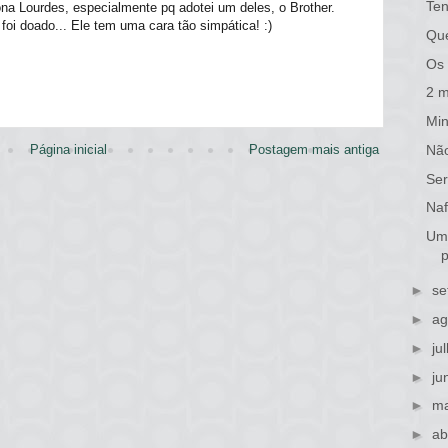
Ten
na Lourdes, especialmente pq adotei um deles, o Brother.
 foi doado... Ele tem uma cara tão simpática! :)
Qu
Os 
2 m
Min
Página inicial
Postagem mais antiga
Nã
Ser
Naf
Um 
p
►
se
►
ag
►
ju
►
ju
►
ma
►
ab