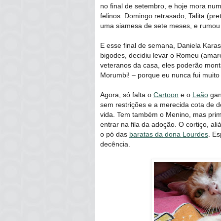
no final de setembro, e hoje mora nu
felinos. Domingo retrasado, Talita (pr
uma siamesa de sete meses, e rumou
E esse final de semana, Daniela Kara
bigodes, decidiu levar o Romeu (amar
veteranos da casa, eles poderão monta
Morumbi! – porque eu nunca fui muito
Agora, só falta o
Cartoon
e o
Leão
gan
sem restrições e a merecida cota de d
vida. Tem também o Menino, mas primei
entrar na fila da adoção. O cortiço, a
o pó das
baratas da dona Lourdes
. E
decência.