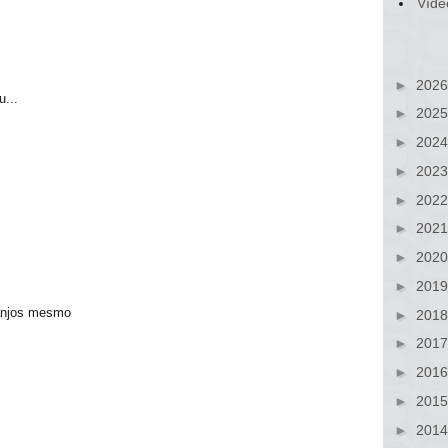
Víde
►
202
u...
►
202
►
202
►
202
►
202
►
202
►
202
►
201
anjos mesmo
►
201
►
201
►
201
►
201
►
201