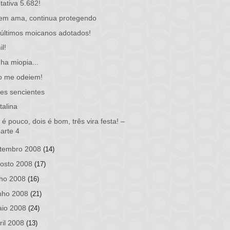
tativa 5.682!
em ama, continua protegendo
últimos moicanos adotados!
il!
ha miopia...
o me odeiem!
es sencientes
talina
é pouco, dois é bom, três vira festa! –
arte 4
tembro 2008
(14)
osto 2008
(17)
lho 2008
(16)
nho 2008
(21)
io 2008
(24)
ril 2008
(13)