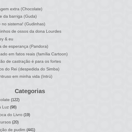
)
gem extra (Chocolate)
e da barriga (Guda)
 no sistema! (Gudinhas)
inhos de ossos da dona Lourdes
ey & eu
a de esperança (Pandora)
ado em fatos reais (família Cartoon)
rão de castração é para os fortes
ios do Rei (despedida do Simba)
ntruso em minha vida (Intrú)
Categorias
olate
(122)
a Luz
(98)
oca do Livro
(19)
ursos
(20)
ção de pudim
(441)