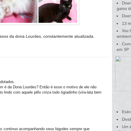
Doen
gatos d
Doen
13 m
Xixi
ossos da dona Lourdes, constantemente atualizada.
ambient
Como
em SP
dotados.
m é da Dona Lourdes? Então é esse o motivo de ele não
 lindo com aquele pêlo cinza todo tigradinho (vira-lata bem
Exér
Divid
Um é
as continuo acompanhando seus bigodes sempre que