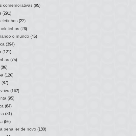
s comemorativas
(95)
s
(291)
eletinhos
(22)
ueletinhos
(26)
hando o mundo
(46)
ca
(394)
a
(121)
nhas
(75)
(86)
ba
(126)
a
(87)
vrivs
(162)
nta
(95)
ca
(84)
sa
(81)
ba
(86)
 a pena ler de novo
(180)