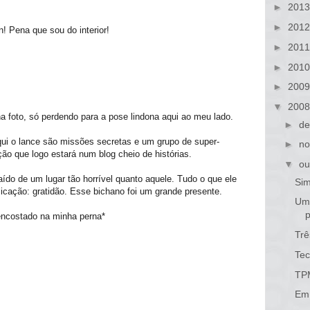
►
201
►
201
! Pena que sou do interior!
►
201
►
201
►
200
▼
200
 foto, só perdendo para a pose lindona aqui ao meu lado.
►
de
ui o lance são missões secretas e um grupo de super-
►
no
ão que logo estará num blog cheio de histórias.
▼
ou
ído de um lugar tão horrível quanto aquele. Tudo o que ele
Si
cação: gratidão. Esse bichano foi um grande presente.
Um 
p
ncostado na minha perna*
Trê
Tec
TP
Em 