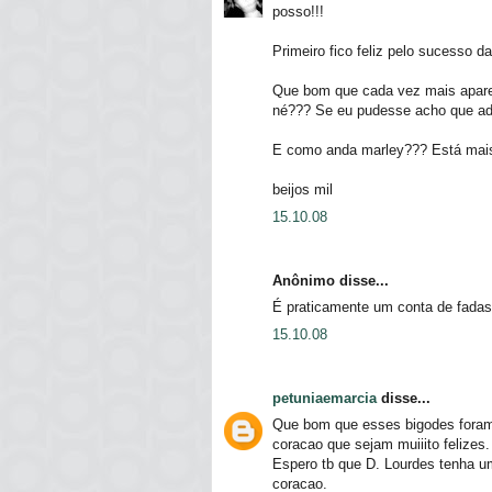
posso!!!
Primeiro fico feliz pelo sucesso d
Que bom que cada vez mais apare
né??? Se eu pudesse acho que ado
E como anda marley??? Está mai
beijos mil
15.10.08
Anônimo disse...
É praticamente um conta de fadas
15.10.08
petuniaemarcia
disse...
Que bom que esses bigodes foram
coracao que sejam muiiito felizes.
Espero tb que D. Lourdes tenha um
coracao.