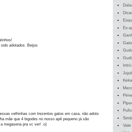
Data
Dica
Esqu
Ex-q
Gan
atinhos!
Gato
 sido adotados. Beijos
Gud
Gudi
Intrú
Juju
Kek
Merc
Pime
Pipo
Pufo
essas velhinhas com trezentos gatos em casa, não adoto
Sim
nha mãe que 4 bigodes no nosso apê pequeno já são
r a megasena pra vc ver! :o)
Vale