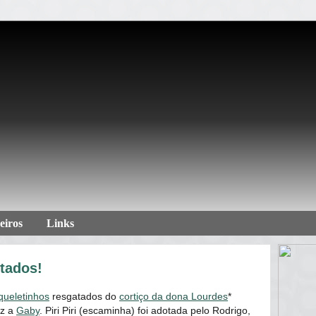
eiros
Links
tados!
squeletinhos
resgatados do
cortiço da dona Lourdes
*
iz a
Gaby
. Piri Piri (escaminha) foi adotada pelo Rodrigo,