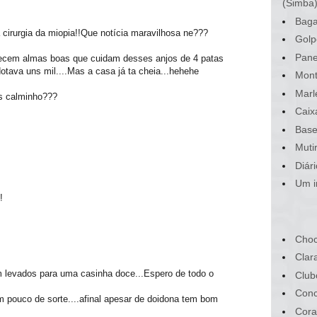
(Simba
Baga
a cirurgia da miopia!!Que notícia maravilhosa ne???
Golp
Pane
cem almas boas que cuidam desses anjos de 4 patas
tava uns mil....Mas a casa já ta cheia...hehehe
Mont
Marl
s calminho???
Caix
Base
Muti
Diár
Um i
!
Choc
Clar
 levados para uma casinha doce...Espero de todo o
Club
Conc
 pouco de sorte....afinal apesar de doidona tem bom
Cora