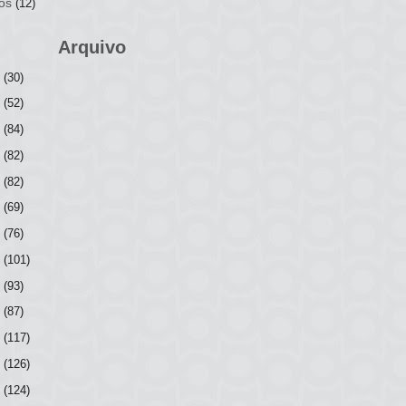
os
(12)
Arquivo
6
(30)
5
(52)
4
(84)
3
(82)
2
(82)
1
(69)
0
(76)
9
(101)
8
(93)
7
(87)
6
(117)
5
(126)
4
(124)