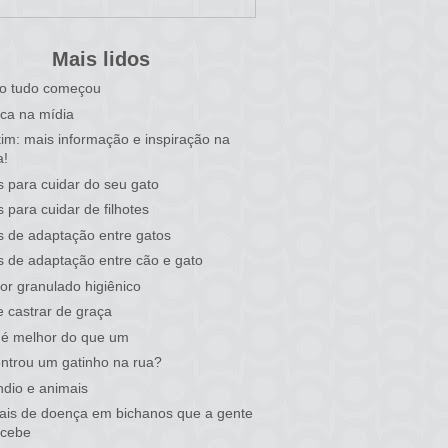
Mais lidos
o tudo começou
ca na mídia
tim: mais informação e inspiração na
a!
s para cuidar do seu gato
s para cuidar de filhotes
s de adaptação entre gatos
s de adaptação entre cão e gato
or granulado higiênico
 castrar de graça
 é melhor do que um
ntrou um gatinho na rua?
ndio e animais
nais de doença em bichanos que a gente
rcebe