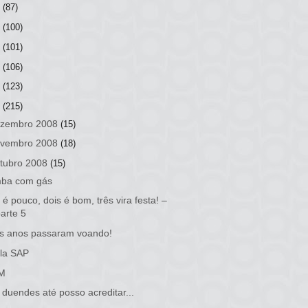
3
(87)
2
(100)
1
(101)
0
(106)
9
(123)
8
(215)
zembro 2008
(15)
vembro 2008
(18)
tubro 2008
(15)
mba com gás
é pouco, dois é bom, três vira festa! –
arte 5
s anos passaram voando!
la SAP
M
duendes até posso acreditar...