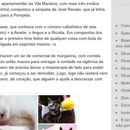
m apartamentão da Vila Mariana, com mais três irmãos
etinha) conquistou a simpatia de José Renato, que já tinha
 para a Pompéia.
Com
sawa, que sonhava com o número cabalístico de seis
elo) + a Amelie, o Angus e a Ricotta. Em companhia dos
Gato
r o primeiro time felino de qualquer-coisa-com-bola do
Bole
 ligada em esportes mesmo. rs
sua vid
Dica
harem um lar de comercial de margarina, com comida
Dica
ois sofás macios para estragar à vontade na vigência da
ro ele precisa deixar a misantropia de lado para poder
Dica
liás, já começou a ser demolido. Logo, logo não restará nem
Dica
spero, de coração, que alguém a ajude a descansar com
Melh
Onde
Dois
Enco
Incê
9 si
não pe