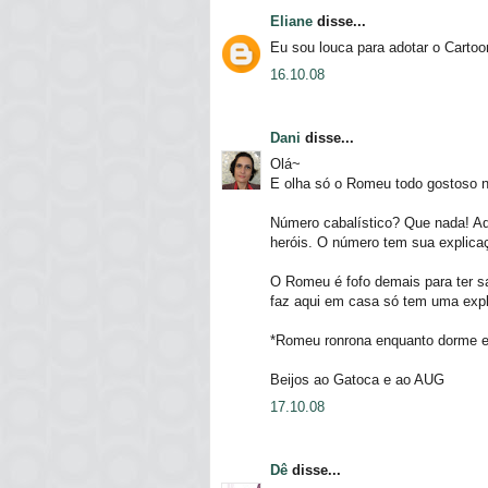
Eliane
disse...
Eu sou louca para adotar o Cartoon
16.10.08
Dani
disse...
Olá~
E olha só o Romeu todo gostoso na
Número cabalístico? Que nada! Aq
heróis. O número tem sua explicaç
O Romeu é fofo demais para ter sa
faz aqui em casa só tem uma expli
*Romeu ronrona enquanto dorme e
Beijos ao Gatoca e ao AUG
17.10.08
Dê
disse...