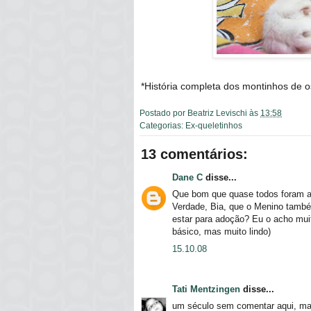
*História completa dos montinhos de 
Postado por
Beatriz Levischi
às
13:58
Categorias:
Ex-queletinhos
13 comentários:
Dane C
disse...
Que bom que quase todos foram a
Verdade, Bia, que o Menino també
estar para adoção? Eu o acho muito
básico, mas muito lindo)
15.10.08
Tati Mentzingen
disse...
um século sem comentar aqui, m