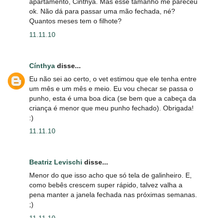
apartamento, Cinthya. Mas esse tamanho me pareceu
ok. Não dá para passar uma mão fechada, né?
Quantos meses tem o filhote?
11.11.10
Cínthya
disse...
Eu não sei ao certo, o vet estimou que ele tenha entre
um mês e um mês e meio. Eu vou checar se passa o
punho, esta é uma boa dica (se bem que a cabeça da
criança é menor que meu punho fechado). Obrigada!
:)
11.11.10
Beatriz Levischi
disse...
Menor do que isso acho que só tela de galinheiro. E,
como bebês crescem super rápido, talvez valha a
pena manter a janela fechada nas próximas semanas.
;)
11.11.10