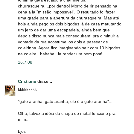
A minha gata escalou a chaminé da
churrasqueira....por dentro! Morro de rir pensado na
cena a la "missão impossível". O resultado foi fazer
uma grade para a abertura da churasqueira. Mas até
hoje ainda pego os dois bigodes lá de casa matutando
um jeito de dar uma escapadela, ainda bem que
depois disso nunca mais conseguiram! pra diminuir a
vontade da rua acostumei os dois a passear de
coleirinha. Agora fico imaginando sair com 10 bigodes
na coleira...hahaha...ia render um bom post!
16.7.08
Cristiane
disse...
kkkkkkkkk
"gato aranha, gato aranha, ele é o gato aranha"...
Olha, talvez a idéia da chapa de metal funcione pra
mim...
bjos