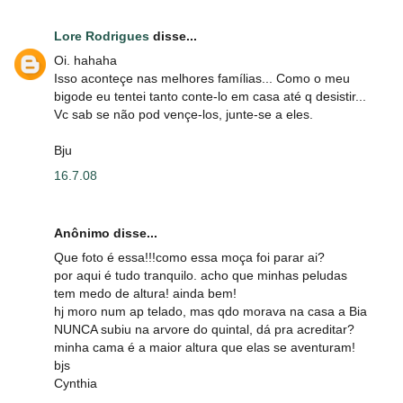
Lore Rodrigues
disse...
Oi. hahaha
Isso aconteçe nas melhores famílias... Como o meu
bigode eu tentei tanto conte-lo em casa até q desistir...
Vc sab se não pod vençe-los, junte-se a eles.
Bju
16.7.08
Anônimo disse...
Que foto é essa!!!como essa moça foi parar ai?
por aqui é tudo tranquilo. acho que minhas peludas
tem medo de altura! ainda bem!
hj moro num ap telado, mas qdo morava na casa a Bia
NUNCA subiu na arvore do quintal, dá pra acreditar?
minha cama é a maior altura que elas se aventuram!
bjs
Cynthia