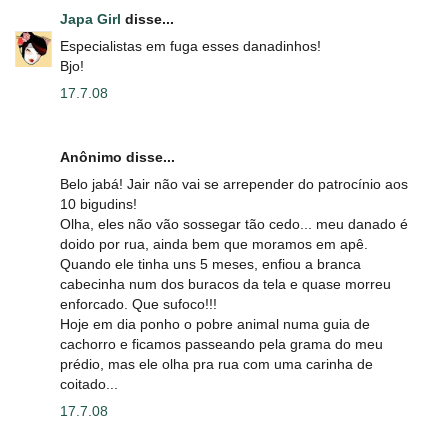
Japa Girl
disse...
Especialistas em fuga esses danadinhos!
Bjo!
17.7.08
Anônimo disse...
Belo jabá! Jair não vai se arrepender do patrocínio aos
10 bigudins!
Olha, eles não vão sossegar tão cedo... meu danado é
doido por rua, ainda bem que moramos em apê.
Quando ele tinha uns 5 meses, enfiou a branca
cabecinha num dos buracos da tela e quase morreu
enforcado. Que sufoco!!!
Hoje em dia ponho o pobre animal numa guia de
cachorro e ficamos passeando pela grama do meu
prédio, mas ele olha pra rua com uma carinha de
coitado...
17.7.08