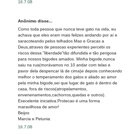
16.7.08
Anônimo disse...
Como toda pessoa que nunca teve gato na vida, eu
achava que eles eram mais felizes andando por aí e
saracoteando pelos telhados.Mas e Gracas a
Deus,atraves de pessoas experientes percebi os
riscos dessa "liberdade"tão difundida e tão perigosa
para nossos bigodes amados. Minha bigode,nunca
saiu na rua(morávamos no 10 andar com telas e
pavor dela despencar lá de cima)e depois conhecendo
melhor o temperamento dos gatos e aliado ao amor
pela minha bigode,sei que lugar de gato é dentro de
casa, fora de riscos(atropelamentos,
envenenamentos,cachorros,quedas e outros).
Execelente iniciativa.Protecao é uma forma
maravilhosa de amor!
Beijos
Marcia e Petunia.
16.7.08