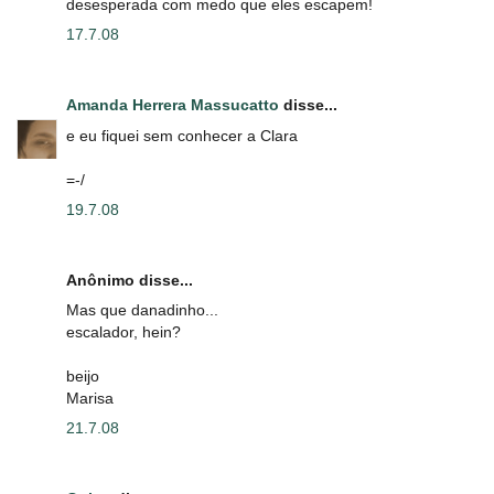
desesperada com medo que eles escapem!
17.7.08
Amanda Herrera Massucatto
disse...
e eu fiquei sem conhecer a Clara
=-/
19.7.08
Anônimo disse...
Mas que danadinho...
escalador, hein?
beijo
Marisa
21.7.08