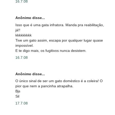
16.7.08
Anônimo disse...
Isso que é uma gata infratora. Manda pra reabilitação,
já!!
kkkkkkkkk
Tive um gato assim, escapa por qualquer lugar quase
impossível.
E te digo mais, os fugitivos nunca desistem.
16.7.08
Anônimo disse...
O único sinal de ser um gato doméstico é a coleira! O
pior que nem a pancinha atrapalha.
Bjs
Sil
17.7.08