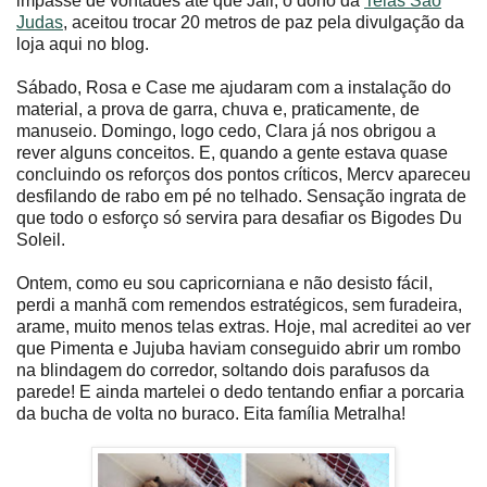
impasse de vontades até que Jair, o dono da
Telas São
Judas
, aceitou trocar 20 metros de paz pela divulgação da
loja aqui no blog.
Sábado, Rosa e Case me ajudaram com a instalação do
material, a prova de garra, chuva e, praticamente, de
manuseio. Domingo, logo cedo, Clara já nos obrigou a
rever alguns conceitos. E, quando a gente estava quase
concluindo os reforços dos pontos críticos, Mercv apareceu
desfilando de rabo em pé no telhado. Sensação ingrata de
que todo o esforço só servira para desafiar os Bigodes Du
Soleil.
Ontem, como eu sou capricorniana e não desisto fácil,
perdi a manhã com remendos estratégicos, sem furadeira,
arame, muito menos telas extras. Hoje, mal acreditei ao ver
que Pimenta e Jujuba haviam conseguido abrir um rombo
na blindagem do corredor, soltando dois parafusos da
parede! E ainda martelei o dedo tentando enfiar a porcaria
da bucha de volta no buraco. Eita família Metralha!