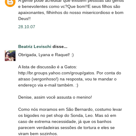
A gente pode acreditar que existem pessoas tão gentis
e benevolentes como vc?Que bom!!E seus filhos são
apaixonantes, filhinhos do nosso misericordioso e bom
Deus!!
28.10.07
Beatriz Levischi
disse...
Obrigada, Lyana e Raquel! :)
A lista de discussão é a Gatos:
http://br.groups.yahoo.com/group/gatos. Por conta do
atraso (vergonhoso!) na resposta, vou te mandar o
endereço via e-mail também. :)
Denise, assim você assusta o menino!
Como nós moramos em São Bernardo, costumo levar
os bigodes no pet shop do Sonda, Leo. Mas só em
caso de extrema necessidade, já que os banhos
parecem verdadeiras sessões de tortura e eles se
viram bem sozinhos.