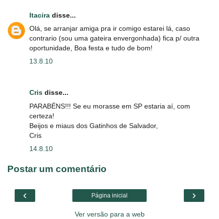
Itacira
disse...
Olá, se arranjar amiga pra ir comigo estarei lá, caso
contrario (sou uma gateira envergonhada) fica p/ outra
oportunidade, Boa festa e tudo de bom!
13.8.10
Cris
disse...
PARABÉNS!!! Se eu morasse em SP estaria aí, com
certeza!
Beijos e miaus dos Gatinhos de Salvador,
Cris
14.8.10
Postar um comentário
‹
›
Página inicial
Ver versão para a web