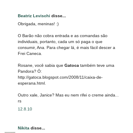
Beatriz Levischi
disse...
Obrigada, meninas! :)
O Barão não cobra entrada e as comandas são
individuais, portanto, cada um só paga o que
consumir, Ana. Para chegar lá, é mais fácil descer a
Frei Caneca.
Rosane, você sabia que
Gatoca
também teve uma
Pandora? Ó:
http://gatoca.blogspot.com/2008/11/caixa-de-
esperana.html.
Outro xale, Janice? Mas eu nem rifei o creme ainda...
rs
12.8.10
Nikita
disse...