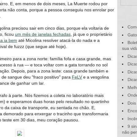
bairro. E, em menos de dois meses, La Muerte rodou por
ferta não conta, porque a pessoa conseguiu nos enrolar por
.
Com
golina precisou sair em cinco dias, porque ela voltaria de
o, ficou
um mês de janelas fechadas
, já que o proprietário
Gato
sa ia bem
até Micolina resolver atacá-la do nada e a
Bole
val de fuzzz (que segue até hoje).
sua vid
Dica
imeiro para a zona norte: família fofa e casa grande, mas
Dica
acesso à rua ― e toca voltar com a gata torrando no sol
tração. Depois, para a zona leste: casa grande também e
Dica
 de sangue deu "fraco positivo" para
FeLV
e a vesgolina
Dica
ance de ganhar um lar.
Melh
Onde
afo à parte. Nós fizemos a coleta no laboratório mais
im) e esperamos duas horas pelo resultado no quartinho
Dois
ro da caixa de transporte, eu sentada no chão. E,
Enco
ia demorado para enxergar o tracinho que transformaria
Incê
o teste em 30 dias, meu coração pausou.
9 si
não pe