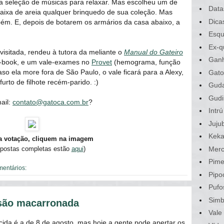
e a seleção de músicas para relaxar. Mas escolheu um de
Data
 caixa de areia qualquer brinquedo de sua coleção. Mas
Dica
bém. E, depois de botarem os armários da casa abaixo, a
Esqu
Ex-q
visitada, rendeu à tutora da meliante o
Manual do Gateiro
Gan
e-book, e um vale-exames no
Provet
(hemograma, função
aso ela more fora de São Paulo, o vale ficará para a Alexy,
Gato
urto de filhote recém-parido. :)
Gud
Gudi
ail:
contato@gatoca.com.br
?
Intrú
Juju
Kek
 a votação, cliquem na imagem
spostas completas estão
aqui
)
Merc
Pime
mentários:
Pipo
Pufo
Sim
rsão macarronada
Vale
ida é a de 8 de agosto, mas hoje a gente pode apertar os