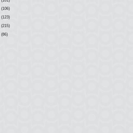
(101)
0
(106)
9
(123)
8
(215)
7
(86)