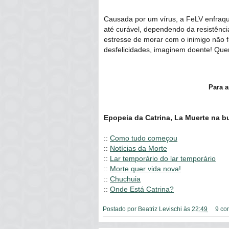
Causada por um vírus, a FeLV enfraqu
até curável, dependendo da resistênci
estresse de morar com o inimigo não f
desfelicidades, imaginem doente! Qu
Para a
Epopeia da Catrina, La Muerte na b
::
Como tudo começou
::
Notícias da Morte
::
Lar temporário do lar temporário
::
Morte quer vida nova!
::
Chuchuia
::
Onde Está Catrina?
Postado por
Beatriz Levischi
às
22:49
9 co