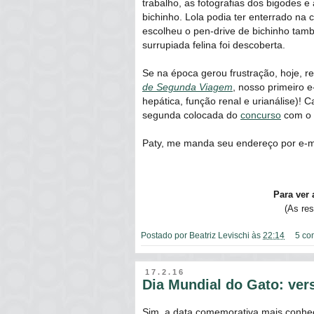
trabalho, as fotografias dos bigodes 
bichinho. Lola podia ter enterrado na
escolheu o pen-drive de bichinho tam
surrupiada felina foi descoberta.
Se na época gerou frustração, hoje, re
de Segunda Viagem
, nosso primeiro 
hepática, função renal e urianálise)! C
segunda colocada do
concurso
com o f
Paty, me manda seu endereço por e-m
Para ver
(As re
Postado por
Beatriz Levischi
às
22:14
5 co
17.2.16
Dia Mundial do Gato: ve
Sim, a data comemorativa mais conhec