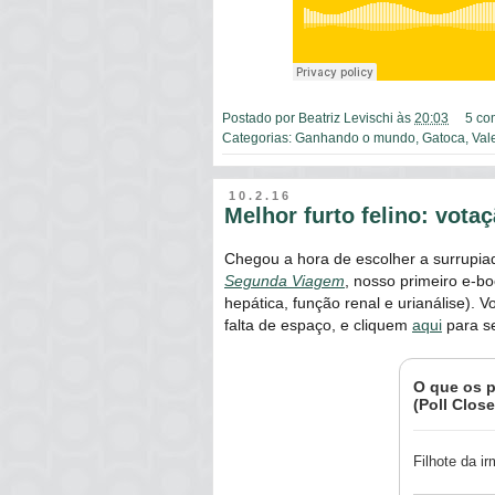
Postado por
Beatriz Levischi
às
20:03
5 co
Categorias:
Ganhando o mundo
,
Gatoca
,
Val
10.2.16
Melhor furto felino: vota
Chegou a hora de escolher a surrupia
Segunda Viagem
, nosso primeiro e-b
hepática, função renal e urianálise).
falta de espaço, e cliquem
aqui
para se
O que os p
(Poll Clos
Filhote da i