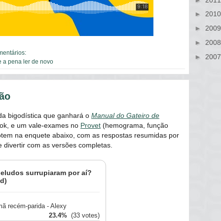
►
201
►
200
►
200
mentários:
►
200
e a pena ler de novo
ção
da bigodística que ganhará o
Manual do Gateiro de
ook, e um vale-exames no
Provet
(hemograma, função
 Votem na enquete abaixo, com as respostas resumidas por
 divertir com as versões completas.
eludos surrupiaram por aí?
ed)
rmã recém-parida - Alexy
23.4%
(33 votes)