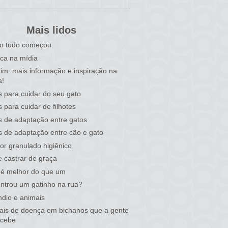
Mais lidos
o tudo começou
ca na mídia
tim: mais informação e inspiração na
a!
s para cuidar do seu gato
s para cuidar de filhotes
s de adaptação entre gatos
s de adaptação entre cão e gato
or granulado higiênico
 castrar de graça
 é melhor do que um
ntrou um gatinho na rua?
ndio e animais
nais de doença em bichanos que a gente
rcebe