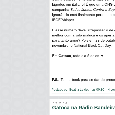
bigodes em italiano! É que uma ONG de
campanha
Todos Juntos Contra a Sup
ignorância está finalmente perdendo e
IBGE/Abinpet.
E esse número deve ultrapassar o de
melhor com a vida maluca e os aperta
para tanto amor? Pois em 29 de outub
novembro, o National Black Cat Day.
Em
Gatoca
, todo dia é deles. ♥
P.S.:
Tem e-book para se dar de pres
Postado por
Beatriz Levischi
às
00:30
4 co
12.2.16
Gatoca na Rádio Bandeir