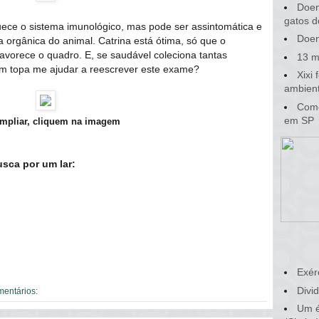
Doen
gatos d
ece o sistema imunológico, mas pode ser assintomática e
Doen
a orgânica do animal. Catrina está ótima, só que o
avorece o quadro. E, se saudável coleciona tantas
13 m
em topa me ajudar a reescrever este exame?
Xixi
ambient
Como
em SP
mpliar, cliquem na imagem
usca por um lar:
Exér
Divid
mentários:
Um é