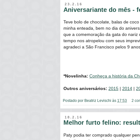
23.2.16
Aniversariante do mês - f
Teve bolo de chocolate, balas de coco 
minha enteada, bem no dia do aniversá
que a comemoração da gata do nariz d
tempo nos atropelou com seus imprevi
agradeci a São Francisco pelos 9 ano
*Novelinha:
Conheça a história da Ch
Outros aniversários:
2015
|
2014
|
2
Postado por
Beatriz Levischi
às
17:53
2 co
18.2.16
Melhor furto felino: resul
Paty podia ter comprado qualquer pen