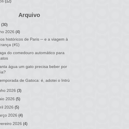
os
(12)
Arquivo
6
(30)
lho 2026
(4)
os históricos de Paris ─ e a viagem à
França (#1)
aga do comedouro automático para
gatos
nta água um gato precisa beber por
dia?
temporada de Gatoca: é, adotei o Intrú
nho 2026
(3)
io 2026
(5)
ril 2026
(5)
rço 2026
(4)
vereiro 2026
(4)