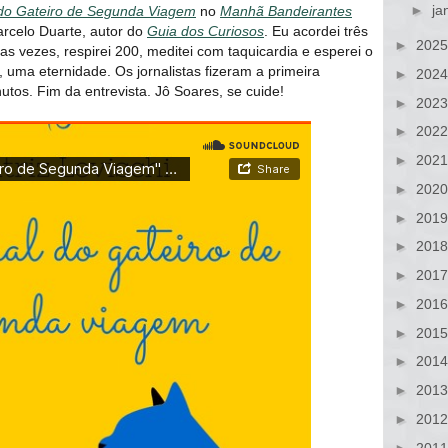
►
ja
do Gateiro de Segunda Viagem
no
Manhã Bandeirantes
arcelo Duarte, autor do
Guia dos Curiosos
. Eu acordei três
►
202
as vezes, respirei 200, meditei com taquicardia e esperei o
a, uma eternidade. Os jornalistas fizeram a primeira
►
202
utos. Fim da entrevista. Jô Soares, se cuide!
►
202
►
202
►
202
►
202
►
201
►
201
►
201
►
201
►
201
►
201
►
201
►
201
►
201