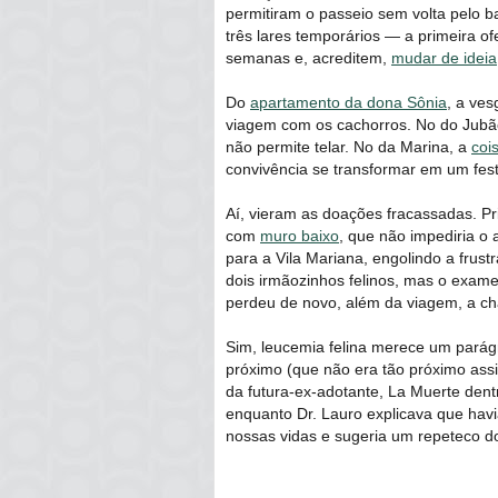
permitiram o passeio sem volta pelo 
três lares temporários ― a primeira o
semanas e, acreditem,
mudar de ideia
Do
apartamento da dona Sônia
, a ves
viagem com os cachorros. No do Jubã
não permite telar. No da Marina, a
coi
convivência se transformar em um festi
Aí, vieram as doações fracassadas. Pr
com
muro baixo
, que não impediria o 
para a Vila Mariana, engolindo a frus
dois irmãozinhos felinos, mas o exame
perdeu de novo, além da viagem, a ch
Sim, leucemia felina merece um parágr
próximo (que não era tão próximo ass
da futura-ex-adotante, La Muerte dent
enquanto Dr. Lauro explicava que hav
nossas vidas e sugeria um repeteco d