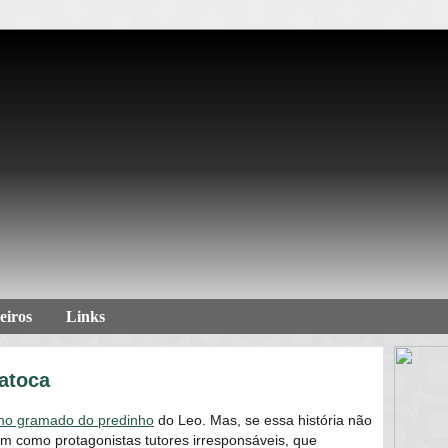
eiros
Links
atoca
 no gramado do predinho
do Leo. Mas, se essa história não
 como protagonistas tutores irresponsáveis, que