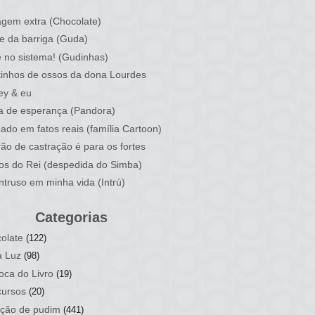
)
gem extra (Chocolate)
e da barriga (Guda)
 no sistema! (Gudinhas)
inhos de ossos da dona Lourdes
ey & eu
a de esperança (Pandora)
ado em fatos reais (família Cartoon)
rão de castração é para os fortes
ios do Rei (despedida do Simba)
ntruso em minha vida (Intrú)
Categorias
olate
(122)
a Luz
(98)
oca do Livro
(19)
ursos
(20)
ção de pudim
(441)