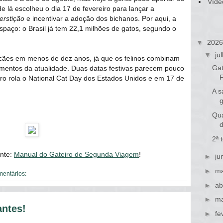
Víde
 lá escolheu o dia 17 de fevereiro para lançar a
erstição
e incentivar a adoção dos bichanos. Por aqui, a
spaço: o Brasil já tem 22,1 milhões de gatos, segundo o
▼
202
▼
ju
 cães em menos de dez anos, já que os felinos combinam
Gat
mentos da atualidade. Duas datas festivas parecem pouco
ro rola o National Cat Day dos Estados Unidos e em 17 de
A s
Qua
2ª 
ente:
Manual do Gateiro de Segunda Viagem
!
►
ju
►
ma
mentários:
►
ab
►
ma
antes!
►
fe