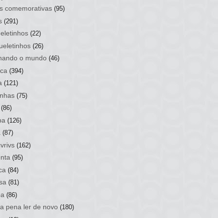
s comemorativas
(95)
s
(291)
eletinhos
(22)
ueletinhos
(26)
hando o mundo
(46)
ca
(394)
a
(121)
nhas
(75)
(86)
ba
(126)
a
(87)
vrivs
(162)
nta
(95)
ca
(84)
sa
(81)
ba
(86)
 a pena ler de novo
(180)