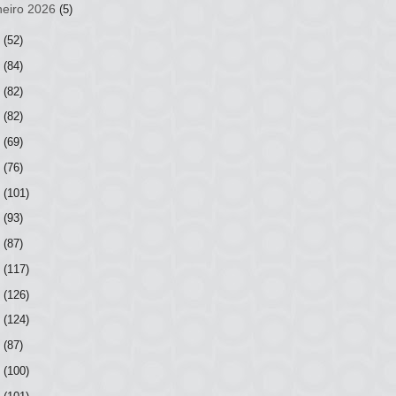
neiro 2026
(5)
5
(52)
4
(84)
3
(82)
2
(82)
1
(69)
0
(76)
9
(101)
8
(93)
7
(87)
6
(117)
5
(126)
4
(124)
3
(87)
2
(100)
1