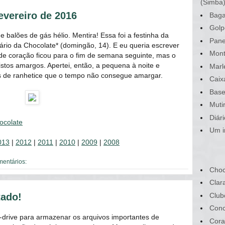
(Simba
evereiro de 2016
Baga
Golp
e balões de gás hélio. Mentira! Essa foi a festinha da
Pane
rio da Chocolate* (domingão, 14). E eu queria escrever
Mont
e coração ficou para o fim de semana seguinte, mas o
stos amargos. Apertei, então, a pequena à noite e
Marl
s de ranhetice que o tempo não consegue amargar.
Caix
Base
Muti
Diár
ocolate
Um i
013
|
2012
|
2011
|
2010
|
2009
|
2008
mentários:
Choc
Clar
Club
tado!
Conc
-drive para armazenar os arquivos importantes de
Cora