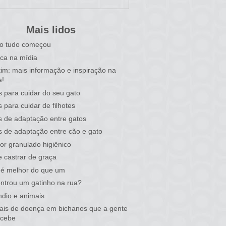
Mais lidos
o tudo começou
ca na mídia
tim: mais informação e inspiração na
a!
s para cuidar do seu gato
s para cuidar de filhotes
s de adaptação entre gatos
s de adaptação entre cão e gato
or granulado higiênico
 castrar de graça
 é melhor do que um
ntrou um gatinho na rua?
ndio e animais
nais de doença em bichanos que a gente
rcebe