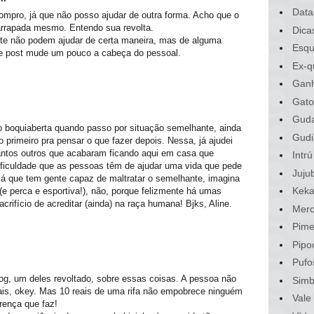
Data
ompro, já que não posso ajudar de outra forma. Acho que o
arrapada mesmo. Entendo sua revolta.
Dica
te não podem ajudar de certa maneira, mas de alguma
Esqu
e post mude um pouco a cabeça do pessoal.
Ex-q
Gan
Gato
Gud
ico boquiaberta quando passo por situação semelhante, ainda
Gudi
 primeiro pra pensar o que fazer depois. Nessa, já ajudei
tantos outros que acabaram ficando aqui em casa que
Intrú
ficuldade que as pessoas têm de ajudar uma vida que pede
Juju
, já que tem gente capaz de maltratar o semelhante, imagina
Kek
e perca e esportiva!), não, porque felizmente há umas
rifício de acreditar (ainda) na raça humana! Bjks, Aline.
Merc
Pime
Pipo
Pufo
og, um deles revoltado, sobre essas coisas. A pessoa não
Sim
ais, okey. Mas 10 reais de uma rifa não empobrece ninguém
Vale
rença que faz!