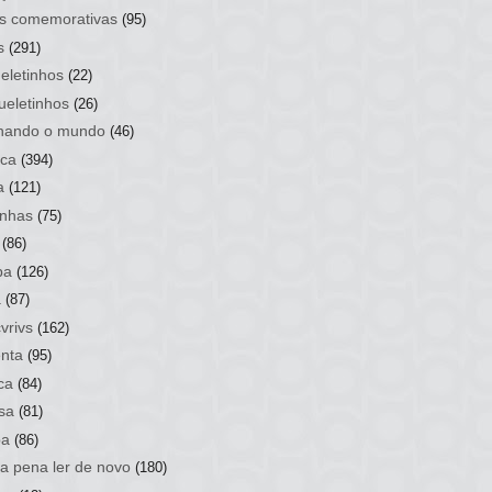
s comemorativas
(95)
s
(291)
eletinhos
(22)
ueletinhos
(26)
hando o mundo
(46)
ca
(394)
a
(121)
nhas
(75)
(86)
ba
(126)
a
(87)
vrivs
(162)
nta
(95)
ca
(84)
sa
(81)
ba
(86)
 a pena ler de novo
(180)