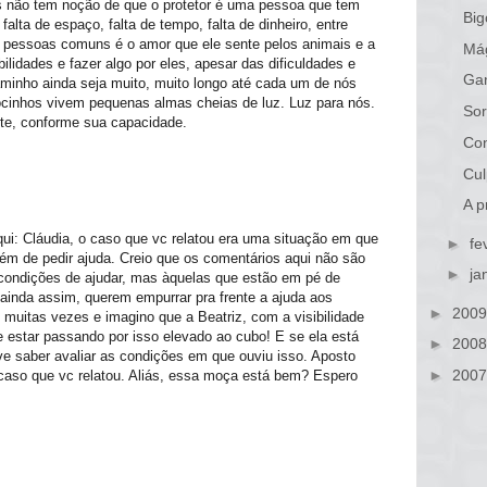
 não tem noção de que o protetor é uma pessoa que tem
Big
alta de espaço, falta de tempo, falta de dinheiro, entre
as pessoas comuns é o amor que ele sente pelos animais e a
Má
lidades e fazer algo por eles, apesar das dificuldades e
Gan
aminho ainda seja muito, muito longo até cada um de nós
ocinhos vivem pequenas almas cheias de luz. Luz para nós.
Sor
te, conforme sua capacidade.
Con
Cul
A p
aqui: Cláudia, o caso que vc relatou era uma situação em que
►
fe
ém de pedir ajuda. Creio que os comentários aqui não são
►
ja
condições de ajudar, mas àquelas que estão em pé de
ainda assim, querem empurrar pra frente a ajuda aos
►
200
 muitas vezes e imagino que a Beatriz, com a visibilidade
estar passando por isso elevado ao cubo! E se ela está
►
200
eve saber avaliar as condições em que ouviu isso. Aposto
►
200
aso que vc relatou. Aliás, essa moça está bem? Espero