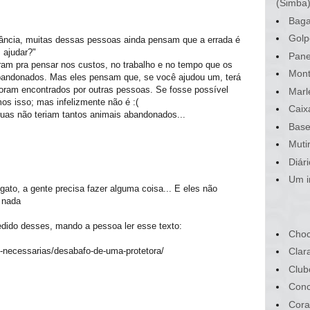
(Simba
Baga
Golp
rância, muitas dessas pessoas ainda pensam que a errada é
 ajudar?"
Pane
ram pra pensar nos custos, no trabalho e no tempo que os
Mont
bandonados. Mas eles pensam que, se você ajudou um, terá
oram encontrados por outras pessoas. Se fosse possível
Marl
os isso; mas infelizmente não é :(
Caix
ruas não teriam tantos animais abandonados...
Base
Muti
Diár
Um i
 gato, a gente precisa fazer alguma coisa... E eles não
 nada
dido desses, mando a pessoa ler esse texto:
Choc
e-necessarias/desabafo-de-uma-protetora/
Clar
Club
Conc
Cora
..