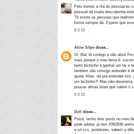
Pelo menos a rifa do pessoal eu c
pessoal dá muita desculpinha esf
Tb existe as pessoas que realmen
forma sempre dá. Espero que ess
8.3.10
Aline Silpe
disse...
Oi, Bia! tô contigo e não abro! F
mais porque o meu lema é: socorro
tanto bichinho a ganhar um lar e 
também não consigo entender a di
ajuda. Alias, dá pra entender sim
um bichinho?! Mas não desenima (
poucas almas boas que valem o sac
8.3.10
Doll
disse...
Poizé, tenho dois posts no meu bl
pode adotar, já tem 9392938 anim
e só vcs, protetores, sabem a dife