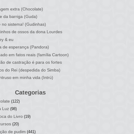
)
gem extra (Chocolate)
e da barriga (Guda)
 no sistema! (Gudinhas)
inhos de ossos da dona Lourdes
ey & eu
a de esperança (Pandora)
ado em fatos reais (família Cartoon)
rão de castração é para os fortes
ios do Rei (despedida do Simba)
ntruso em minha vida (Intrú)
Categorias
olate
(122)
a Luz
(98)
oca do Livro
(19)
ursos
(20)
ção de pudim
(441)