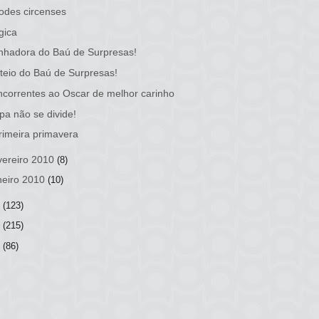
odes circenses
gica
hadora do Baú de Surpresas!
teio do Baú de Surpresas!
correntes ao Oscar de melhor carinho
pa não se divide!
rimeira primavera
vereiro 2010
(8)
neiro 2010
(10)
9
(123)
8
(215)
7
(86)