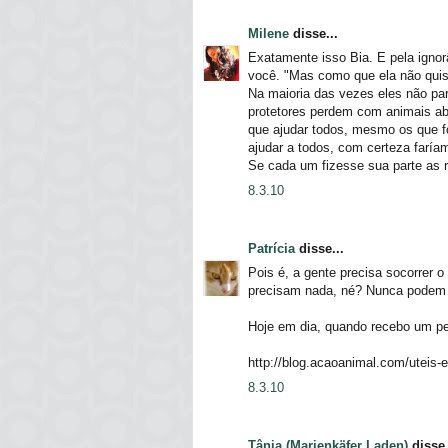
Milene
disse...
Exatamente isso Bia. E pela igno
você. "Mas como que ela não quis
Na maioria das vezes eles não pa
protetores perdem com animais a
que ajudar todos, mesmo os que f
ajudar a todos, com certeza faríam
Se cada um fizesse sua parte as 
8.3.10
Patrícia
disse...
Pois é, a gente precisa socorrer o
precisam nada, né? Nunca podem
Hoje em dia, quando recebo um pe
http://blog.acaoanimal.com/uteis-
8.3.10
Tânia (Marienkäfer Laden)
disse.