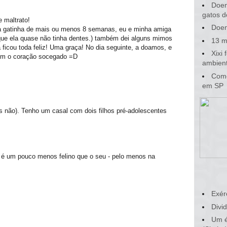
Doen
gatos d
 maltrato!
Doen
 gatinha de mais ou menos 8 semanas, eu e minha amiga
 que ela quase não tinha dentes.) também dei alguns mimos
13 m
 ficou toda feliz! Uma graça! No dia seguinte, a doamos, e
Xixi
com o coração socegado =D
ambient
Como
em SP
s não). Tenho um casal com dois filhos pré-adolescentes
 é um pouco menos felino que o seu - pelo menos na
Exér
Divid
Um é