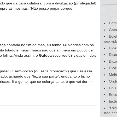
o que dá para colaborar com a divulgação (privilegiada!)
empre as mesmas: "Não posso pegar porque...
Com
Gato
Bole
sua vid
ega contada no fim do mês, eu tenho 14 bigodes com os
Dica
 está lotado e meus irmãos não gostam nem um pouco de
Dica
e felina. Ainda assim, o
Gatoca
socorreu 69 vidas em dois
Dica
Dica
ajudar. O sem-noção (ou seria "coração"?) que usa essa
Melh
viado, achando que "fez a sua parte", enquanto o bicho
Onde
iscos. E a gente, que se esforça tanto, é que vai dormir
Dois
Enco
Incê
9 si
não pe