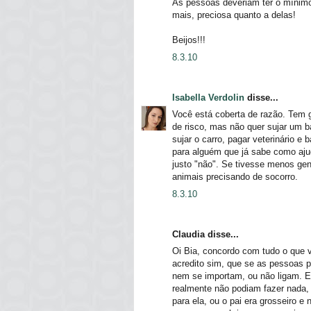
As pessoas deveriam ter o mínimo
mais, preciosa quanto a delas!
Beijos!!!
8.3.10
Isabella Verdolin
disse...
Você está coberta de razão. Tem 
de risco, mas não quer sujar um b
sujar o carro, pagar veterinário 
para alguém que já sabe como aju
justo "não". Se tivesse menos ge
animais precisando de socorro.
8.3.10
Claudia disse...
Oi Bia, concordo com tudo o que 
acredito sim, que se as pessoas p
nem se importam, ou não ligam. E 
realmente não podiam fazer nada, a
para ela, ou o pai era grosseiro e