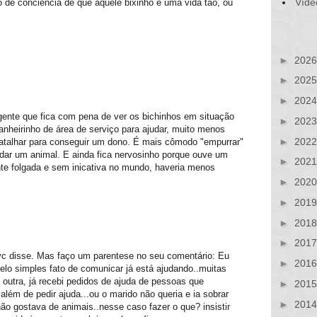
Víde
 de conciência de que aquele bixinho é uma vida tão, ou
►
202
►
202
►
202
gente que fica com pena de ver os bichinhos em situação
►
202
anheirinho de área de serviço para ajudar, muito menos
►
202
e batalhar para conseguir um dono. É mais cômodo "empurrar"
dar um animal. E ainda fica nervosinho porque ouve um
►
202
nte folgada e sem inicativa no mundo, haveria menos
►
202
►
201
►
201
►
201
vc disse. Mas faço um parentese no seu comentário: Eu
►
201
elo simples fato de comunicar já está ajudando..muitas
outra, já recebi pedidos de ajuda de pessoas que
►
201
lém de pedir ajuda...ou o marido não queria e ia sobrar
►
201
 não gostava de animais..nesse caso fazer o que? insistir