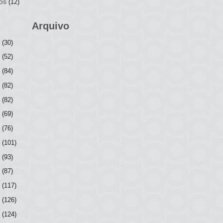
os
(12)
Arquivo
6
(30)
5
(52)
4
(84)
3
(82)
2
(82)
1
(69)
0
(76)
9
(101)
8
(93)
7
(87)
6
(117)
5
(126)
4
(124)