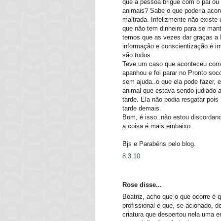
que a pessoa brigue com o pai ou 
animais? Sabe o que poderia acont
maltrada. Infelizmente não exist
que não tem dinheiro para se mant
temos que as vezes dar graças a D
informação e conscientização é 
são todos.
Teve um caso que aconteceu comi
apanhou e foi parar no Pronto soc
sem ajuda..o que ela pode fazer, e
animal que estava sendo judiado 
tarde. Ela não podia resgatar pois 
tarde demais.
Bom, é isso..não estou discorda
a coisa é mais embaixo.
Bjs e Parabéns pelo blog.
8.3.10
Rose disse...
Beatriz, acho que o que ocorre é 
profissional e que, se acionado, d
criatura que despertou nela uma 