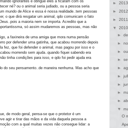
marido ignorantes e obrigue eles a ficaram com os
►
201
ecer né? ou o animal seria judiado, ou a pessoa seria
►
201
e um mundo de Alice e essa é nossa realidade..tem pessoas
er, o que dirá resgatar um animal, qdo comunicam o fato
►
201
eus..pois a maioria nem se importa. Acredito que a
importantissma, só assim mudaremos as pessoas, mas não
▼
201
►
de
go, a faxineira de uma amiga que mora numa pensão
orro por defender uma gatinha, que acabou morrendo depois
►
no
la fez, que foi defender o animal, mas pagou por isso e o
►
ou
acabou morrendo sem ajuda..quando fiquei sabendo era
não tinha condições para isso, e qdo foi pedir ajuda era
►
se
►
ag
ndo do seu pensamento..de maneira nenhuma. Mas acho que
►
ju
►
ju
►
ma
►
ab
▼
ma
que, de modo geral, pensa-se que o protetor é um
O m
eve agir e tirar das mãos e da vida daquela pessoa a
Ape
emoção com a qual muitas vezes não consegue lidar: a