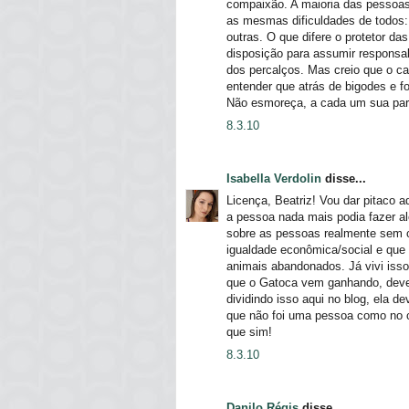
compaixão. A maioria das pessoas
as mesmas dificuldades de todos: f
outras. O que difere o protetor d
disposição para assumir responsabi
dos percalços. Mas creio que o c
entender que atrás de bigodes e f
Não esmoreça, a cada um sua par
8.3.10
Isabella Verdolin
disse...
Licença, Beatriz! Vou dar pitaco 
a pessoa nada mais podia fazer al
sobre as pessoas realmente sem 
igualdade econômica/social e que 
animais abandonados. Já vivi isso
que o Gatoca vem ganhando, deve 
dividindo isso aqui no blog, ela d
que não foi uma pessoa como no c
que sim!
8.3.10
Danilo Régis
disse...