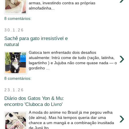
armas, investindo contra as próprias
almofadinha...
8 comentários:
30.1.26
Sachê para gato irresistível e
natural
›
Gatoca tem enfrentado dois desafios
atualmente: Intrú come de tudo (ração, latinha,
lagartinho ) e Jujuba não come quase nada — o
gordinho ...
8 comentários:
23.1.26
Diário dos Gatos Yon & Mu:
encontro
'
Cluboca do Livro
'
›
A moda do anime no Brasil já me pegou velha
(de alma). Mas há tempos queria dar uma
chance a um mangá e a combinação inusitada
de Junji Ito,...